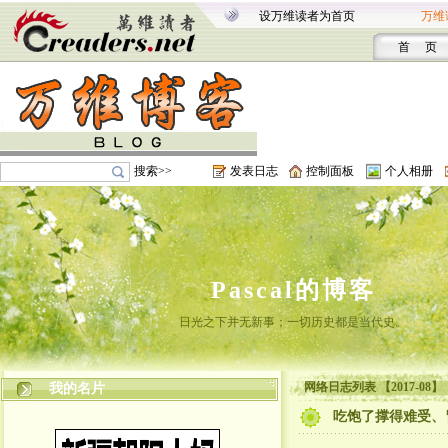
设万维读者为首页
万维
首 页
搜索>>
发表日志
控制面板
个人相册
Pascal的博客
日光之下并无新事；一切历史都是当代史。
网络日志列表 【2017-08】
我的名片
吃饱了撑得难受、