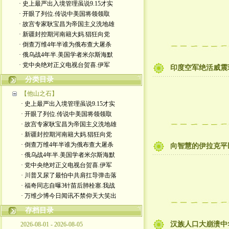
· 史上最严出入境管理虽说9.15才实
· 开眼了列位.传说中美国将领领取
· 故宫专家耿宝昌为帝国主义洗地雄
· 新疆封控期河南籍大妈.猖狂向党
· 倒查万维4年半谁为俄布查大屠杀
· 俄乌战4年半.美国学者米尔斯海默
· 党中央绝对正义电视台贺喜.伊军
印度空军绝活威震
分类目录
【他山之石】
· 史上最严出入境管理虽说9.15才实
· 开眼了列位.传说中美国将领领取
· 故宫专家耿宝昌为帝国主义洗地雄
· 新疆封控期河南籍大妈.猖狂向党
· 倒查万维4年半谁为俄布查大屠杀
向智慧的伊拉克平
· 俄乌战4年半.美国学者米尔斯海默
· 党中央绝对正义电视台贺喜.伊军
· 川普又尿了最怕中共肩扛导弹击落
· 福奇同志自曝3针苗后肺栓塞.我战
· 万维少博今日闻讯不禁仰天大笑出
存档目录
汉族人口大崩溃中
2026-08-01 - 2026-08-05