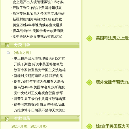
· 史上最严出入境管理虽说9.15才实
· 开眼了列位.传说中美国将领领取
· 故宫专家耿宝昌为帝国主义洗地雄
· 新疆封控期河南籍大妈.猖狂向党
· 倒查万维4年半谁为俄布查大屠杀
· 俄乌战4年半.美国学者米尔斯海默
· 党中央绝对正义电视台贺喜.伊军
美国司法历史上最
分类目录
【他山之石】
· 史上最严出入境管理虽说9.15才实
· 开眼了列位.传说中美国将领领取
· 故宫专家耿宝昌为帝国主义洗地雄
· 新疆封控期河南籍大妈.猖狂向党
· 倒查万维4年半谁为俄布查大屠杀
境外党建华裔势力
· 俄乌战4年半.美国学者米尔斯海默
· 党中央绝对正义电视台贺喜.伊军
· 川普又尿了最怕中共肩扛导弹击落
· 福奇同志自曝3针苗后肺栓塞.我战
· 万维少博今日闻讯不禁仰天大笑出
存档目录
惊!迫于美国压力
2026-08-01 - 2026-08-05