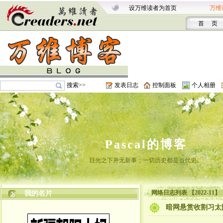
设万维读者为首页
万维
首 页
搜索>>
发表日志
控制面板
个人相册
Pascal的博客
日光之下并无新事；一切历史都是当代史。
网络日志列表 【2022-11】
我的名片
暗网悬赏收割习太