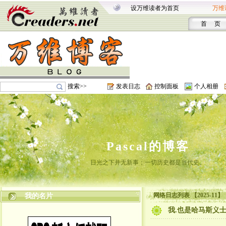
设万维读者为首页
万维
首 页
搜索>>
发表日志
控制面板
个人相册
Pascal的博客
日光之下并无新事；一切历史都是当代史。
网络日志列表 【2025-11】
我的名片
我.也是哈马斯义