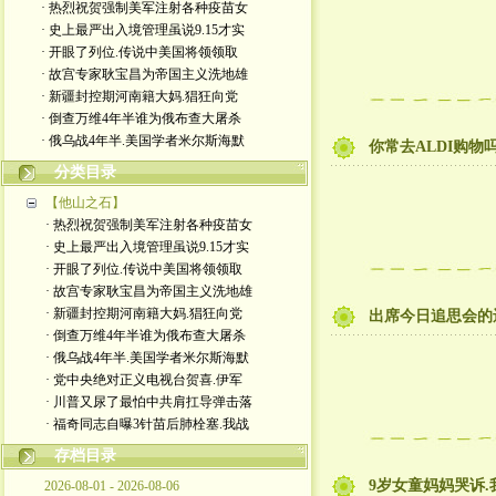
· 热烈祝贺强制美军注射各种疫苗女
· 史上最严出入境管理虽说9.15才实
· 开眼了列位.传说中美国将领领取
· 故宫专家耿宝昌为帝国主义洗地雄
· 新疆封控期河南籍大妈.猖狂向党
· 倒查万维4年半谁为俄布查大屠杀
· 俄乌战4年半.美国学者米尔斯海默
你常去ALDI购物
分类目录
【他山之石】
· 热烈祝贺强制美军注射各种疫苗女
· 史上最严出入境管理虽说9.15才实
· 开眼了列位.传说中美国将领领取
· 故宫专家耿宝昌为帝国主义洗地雄
· 新疆封控期河南籍大妈.猖狂向党
出席今日追思会的
· 倒查万维4年半谁为俄布查大屠杀
· 俄乌战4年半.美国学者米尔斯海默
· 党中央绝对正义电视台贺喜.伊军
· 川普又尿了最怕中共肩扛导弹击落
· 福奇同志自曝3针苗后肺栓塞.我战
存档目录
9岁女童妈妈哭诉
2026-08-01 - 2026-08-06