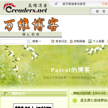
设万维读者为首页
万维
首 页
搜索>>
发表日志
控制面板
个人相册
Pascal的博客
日光之下并无新事；一切历史都是当代史。
网络日志列表 【2018-10】
我的名片
孟主席匕首抹脖自