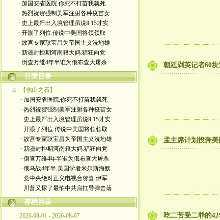
· 加国安省医院.你死不打苗我就死
· 热烈祝贺强制美军注射各种疫苗女
· 史上最严出入境管理虽说9.15才实
· 开眼了列位.传说中美国将领领取
· 故宫专家耿宝昌为帝国主义洗地雄
· 新疆封控期河南籍大妈.猖狂向党
· 倒查万维4年半谁为俄布查大屠杀
朝廷剁英记者60
分类目录
【他山之石】
· 加国安省医院.你死不打苗我就死
· 热烈祝贺强制美军注射各种疫苗女
· 史上最严出入境管理虽说9.15才实
· 开眼了列位.传说中美国将领领取
· 故宫专家耿宝昌为帝国主义洗地雄
孟主席计划投奔美
· 新疆封控期河南籍大妈.猖狂向党
· 倒查万维4年半谁为俄布查大屠杀
· 俄乌战4年半.美国学者米尔斯海默
· 党中央绝对正义电视台贺喜.伊军
· 川普又尿了最怕中共肩扛导弹击落
存档目录
吃二苦受二罪的42
2026-08-01 - 2026-08-07