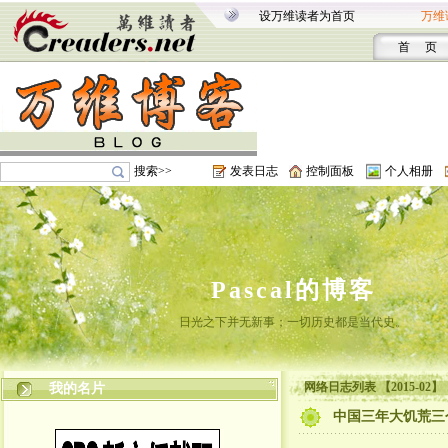
设万维读者为首页
万维
首 页
搜索>>
发表日志
控制面板
个人相册
Pascal的博客
日光之下并无新事；一切历史都是当代史。
网络日志列表 【2015-02】
我的名片
中国三年大饥荒三