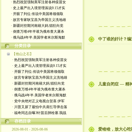
· 热烈祝贺强制美军注射各种疫苗女
· 史上最严出入境管理虽说9.15才实
· 开眼了列位.传说中美国将领领取
· 故宫专家耿宝昌为帝国主义洗地雄
· 新疆封控期河南籍大妈.猖狂向党
· 倒查万维4年半谁为俄布查大屠杀
· 俄乌战4年半.美国学者米尔斯海默
中了谁的奸计？编
分类目录
【他山之石】
· 热烈祝贺强制美军注射各种疫苗女
· 史上最严出入境管理虽说9.15才实
· 开眼了列位.传说中美国将领领取
· 故宫专家耿宝昌为帝国主义洗地雄
· 新疆封控期河南籍大妈.猖狂向党
儿童自闭症 — 精
· 倒查万维4年半谁为俄布查大屠杀
· 俄乌战4年半.美国学者米尔斯海默
· 党中央绝对正义电视台贺喜.伊军
· 川普又尿了最怕中共肩扛导弹击落
· 福奇同志自曝3针苗后肺栓塞.我战
存档目录
爱啥啥，放大心吃
2026-08-01 - 2026-08-06