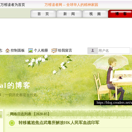
设万维读者为首页
万维读者网 -- 全球华人的精神家园
首 页
新 闻
视 频
博 客
志
控制面板
个人相册
给我留言
cal的博客
事；一切历史都是当代史。
https://blog.creaders.net/
网络日志列表 【2020-05】
转移尴尬焦点武毒所解放HK人民军血战印军