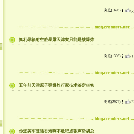
浏览(1696)
(5
氟利昂辐射空腔暴露天津案只能是核爆炸
浏览(1308)
(1
五年前天津原子弹爆炸行家技术鉴定坐实
浏览(2974)
(3
你派美军登陆香港啊不敢吧虚张声势胡总