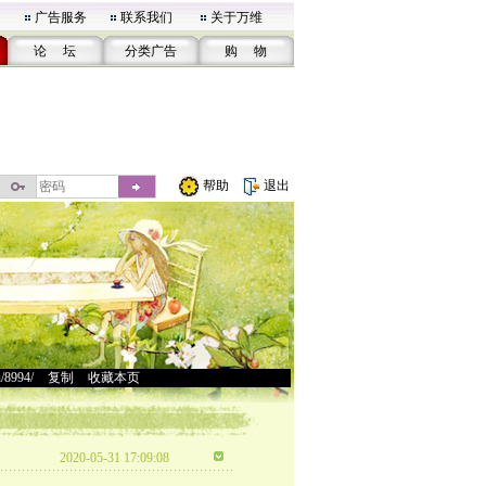
广告服务
联系我们
关于万维
论 坛
分类广告
购 物
帮助
退出
u/8994/
>
复制
>
收藏本页
2020-05-31 17:09:08