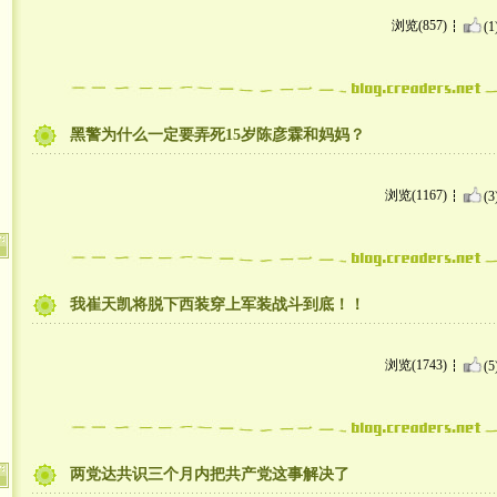
浏览(857)
(1
黑警为什么一定要弄死15岁陈彦霖和妈妈？
浏览(1167)
(3
我崔天凯将脱下西装穿上军装战斗到底！！
浏览(1743)
(5
两党达共识三个月内把共产党这事解决了