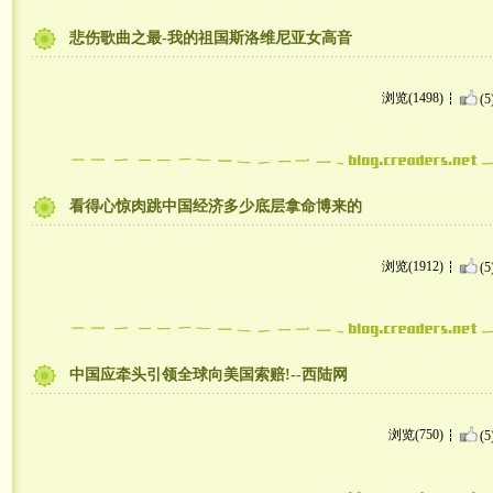
悲伤歌曲之最-我的祖国斯洛维尼亚女高音
浏览(1498)
(5
看得心惊肉跳中国经济多少底层拿命博来的
浏览(1912)
(5
中国应牵头引领全球向美国索赔!--西陆网
浏览(750)
(5