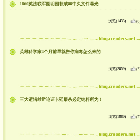
1860英法联军圆明园获咸丰中央文件曝光
浏览(1433)
(6
英雄科学家4个月前早就告你病毒怎么来的
浏览(2059)
(5
三大逻辑雄辩论证卡廷屠杀必定纳粹所为！
浏览(1080)
(2