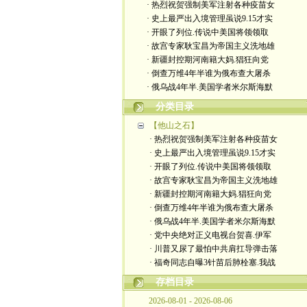
· 热烈祝贺强制美军注射各种疫苗女
· 史上最严出入境管理虽说9.15才实
· 开眼了列位.传说中美国将领领取
· 故宫专家耿宝昌为帝国主义洗地雄
· 新疆封控期河南籍大妈.猖狂向党
· 倒查万维4年半谁为俄布查大屠杀
· 俄乌战4年半.美国学者米尔斯海默
分类目录
【他山之石】
· 热烈祝贺强制美军注射各种疫苗女
· 史上最严出入境管理虽说9.15才实
· 开眼了列位.传说中美国将领领取
· 故宫专家耿宝昌为帝国主义洗地雄
· 新疆封控期河南籍大妈.猖狂向党
· 倒查万维4年半谁为俄布查大屠杀
· 俄乌战4年半.美国学者米尔斯海默
· 党中央绝对正义电视台贺喜.伊军
· 川普又尿了最怕中共肩扛导弹击落
· 福奇同志自曝3针苗后肺栓塞.我战
存档目录
2026-08-01 - 2026-08-06