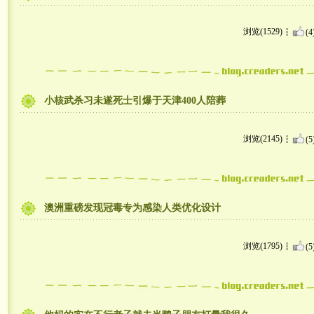
浏览(1529)
(4
小核武杀习未遂死士引爆于天津400人陪葬
浏览(2145)
(5
澳洲重磅发现冠毒专为感染人类优化设计
浏览(1795)
(5