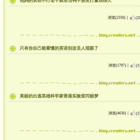
他妈的实在不行老子就去当鸭子朋友打量我很久
浏览(2350)
(2
只有你自己能看懂的英语别这丢人现眼了
浏览(1797)
(5
美丽的出逃英雄科学家香港实验室闫丽梦
浏览(4656)
(5