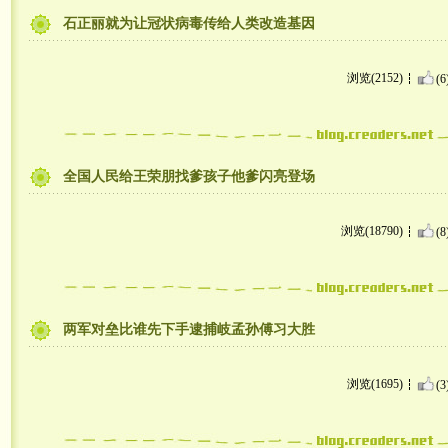
石正丽就为让冠状病毒传给人类改造基因
浏览(2152)
(6
全国人民给王荣朋找爹孩子他爹闪亮登场
浏览(18790)
(8
两军对垒比谁先下手逮捕岐孟孙傅习大胜
浏览(1695)
(3