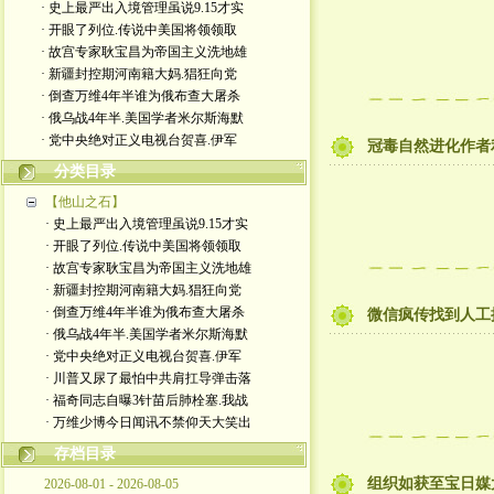
· 史上最严出入境管理虽说9.15才实
· 开眼了列位.传说中美国将领领取
· 故宫专家耿宝昌为帝国主义洗地雄
· 新疆封控期河南籍大妈.猖狂向党
· 倒查万维4年半谁为俄布查大屠杀
· 俄乌战4年半.美国学者米尔斯海默
· 党中央绝对正义电视台贺喜.伊军
冠毒自然进化作者
分类目录
【他山之石】
· 史上最严出入境管理虽说9.15才实
· 开眼了列位.传说中美国将领领取
· 故宫专家耿宝昌为帝国主义洗地雄
· 新疆封控期河南籍大妈.猖狂向党
· 倒查万维4年半谁为俄布查大屠杀
微信疯传找到人工
· 俄乌战4年半.美国学者米尔斯海默
· 党中央绝对正义电视台贺喜.伊军
· 川普又尿了最怕中共肩扛导弹击落
· 福奇同志自曝3针苗后肺栓塞.我战
· 万维少博今日闻讯不禁仰天大笑出
存档目录
组织如获至宝日媒
2026-08-01 - 2026-08-05