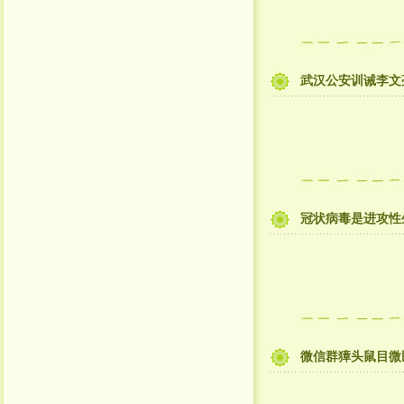
武汉公安训诫李文
冠状病毒是进攻性
微信群獐头鼠目微