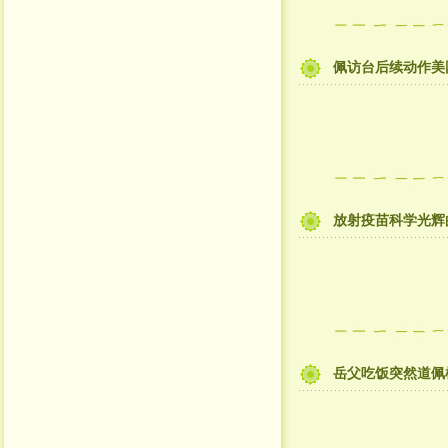
佩访台后续动作美
放射疫苗科学光辉
岳父吃饭突然道佩