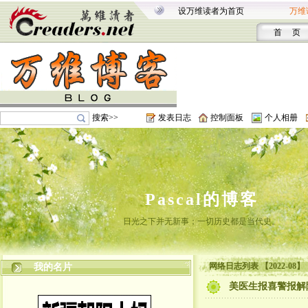
设万维读者为首页
万维
首 页
搜索>>
发表日志
控制面板
个人相册
Pascal的博客
日光之下并无新事；一切历史都是当代史。
网络日志列表 【2022-08】
我的名片
美医生报喜警报解