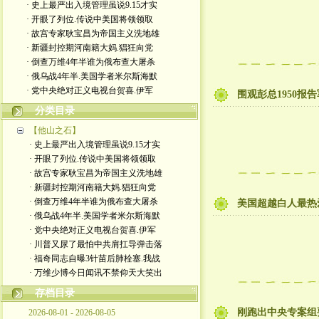
· 史上最严出入境管理虽说9.15才实
· 开眼了列位.传说中美国将领领取
· 故宫专家耿宝昌为帝国主义洗地雄
· 新疆封控期河南籍大妈.猖狂向党
· 倒查万维4年半谁为俄布查大屠杀
· 俄乌战4年半.美国学者米尔斯海默
· 党中央绝对正义电视台贺喜.伊军
围观彭总1950
分类目录
【他山之石】
· 史上最严出入境管理虽说9.15才实
· 开眼了列位.传说中美国将领领取
· 故宫专家耿宝昌为帝国主义洗地雄
· 新疆封控期河南籍大妈.猖狂向党
· 倒查万维4年半谁为俄布查大屠杀
美国超越白人最热
· 俄乌战4年半.美国学者米尔斯海默
· 党中央绝对正义电视台贺喜.伊军
· 川普又尿了最怕中共肩扛导弹击落
· 福奇同志自曝3针苗后肺栓塞.我战
· 万维少博今日闻讯不禁仰天大笑出
存档目录
刚跑出中央专案组
2026-08-01 - 2026-08-05