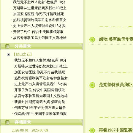
· 我战无不胜PLA发射3枚氢弹.10分
· 万斯曝从过世亲奶奶家找出19把上
· 加国安省医院.你死不打苗我就死
· 热烈祝贺强制美军注射各种疫苗女
· 史上最严出入境管理虽说9.15才实
· 开眼了列位.传说中美国将领领取
· 故宫专家耿宝昌为帝国主义洗地雄
感动!美军航母华
分类目录
【他山之石】
· 我战无不胜PLA发射3枚氢弹.10分
· 万斯曝从过世亲奶奶家找出19把上
· 加国安省医院.你死不打苗我就死
· 热烈祝贺强制美军注射各种疫苗女
· 史上最严出入境管理虽说9.15才实
是党差特派员我卧
· 开眼了列位.传说中美国将领领取
· 故宫专家耿宝昌为帝国主义洗地雄
· 新疆封控期河南籍大妈.猖狂向党
· 倒查万维4年半谁为俄布查大屠杀
· 俄乌战4年半.美国学者米尔斯海默
存档目录
再看1967中国驻
2026-08-01 - 2026-08-09