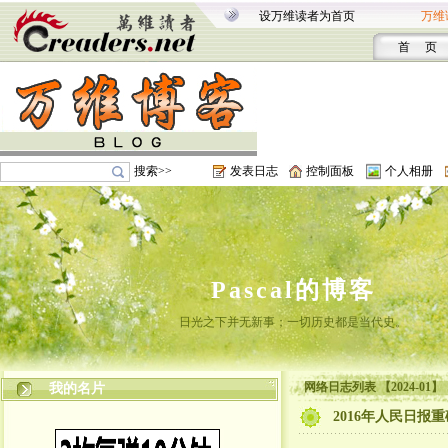
设万维读者为首页
万维
首 页
搜索>>
发表日志
控制面板
个人相册
Pascal的博客
日光之下并无新事；一切历史都是当代史。
网络日志列表 【2024-01】
我的名片
2016年人民日报