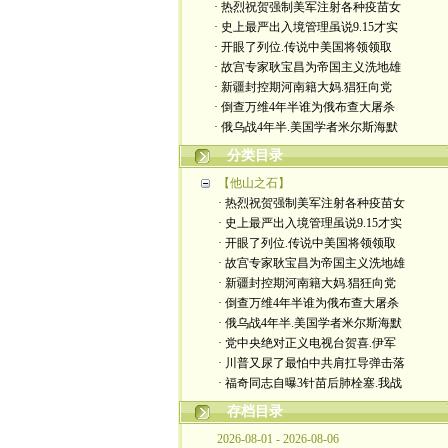
· 热烈祝贺强制美军注射各种疫苗女
· 史上最严出入境管理虽说9.15才实
· 开眼了列位.传说中美国将领领取
· 故宫专家耿宝昌为帝国主义洗地雄
· 新疆封控期河南籍大妈.猖狂向党
· 倒查万维4年半谁为俄布查大屠杀
· 俄乌战4年半.美国学者米尔斯海默
分类目录
【他山之石】
· 热烈祝贺强制美军注射各种疫苗女
· 史上最严出入境管理虽说9.15才实
· 开眼了列位.传说中美国将领领取
· 故宫专家耿宝昌为帝国主义洗地雄
· 新疆封控期河南籍大妈.猖狂向党
· 倒查万维4年半谁为俄布查大屠杀
· 俄乌战4年半.美国学者米尔斯海默
· 党中央绝对正义电视台贺喜.伊军
· 川普又尿了最怕中共肩扛导弹击落
· 福奇同志自曝3针苗后肺栓塞.我战
存档目录
2026-08-01 - 2026-08-06