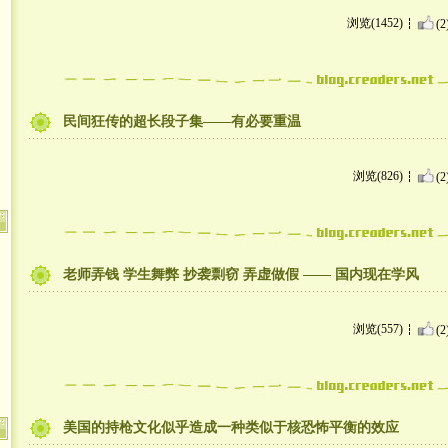
浏览(1452)
(2
民间狂传的超长段子集——有必要重温
浏览(826)
(2
老师弄钱 学生舞弊 抄袭剽窃 弄虚做假 —— 国内现在学风
浏览(557)
(2
美国的持枪文化似乎造成一种类似于核恐怖平衡的效应