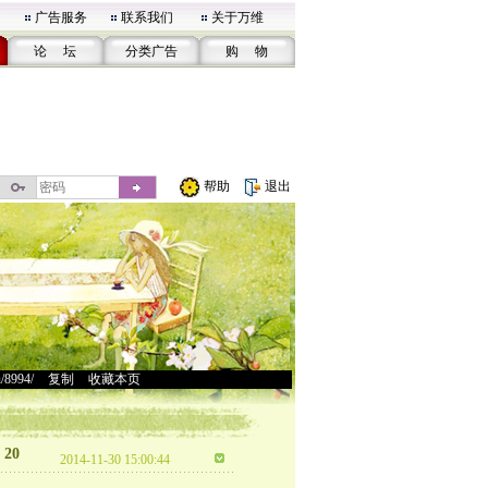
广告服务
联系我们
关于万维
论 坛
分类广告
购 物
帮助
退出
u/8994/
>
复制
>
收藏本页
20
2014-11-30 15:00:44