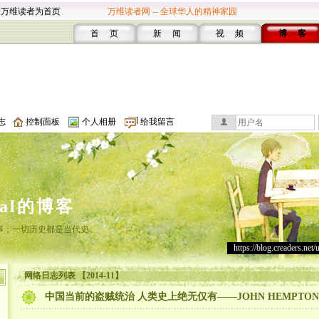
设万维读者为首页
万维读者网 -- 全球华人的精神家园
首 页
新 闻
视 频
博 客
志
控制面板
个人相册
给我留言
cal的博客
事；一切历史都是当代史。
https://blog.creaders.net/
网络日志列表 【2014-11】
中国当前的盗贼统治 人类史上绝无仅有——JOHN HEMPTON 