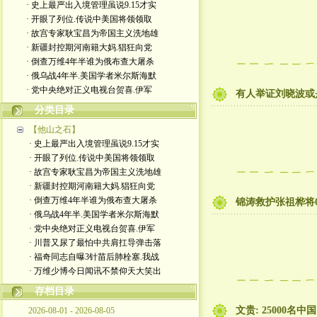
· 史上最严出入境管理虽说9.15才实
· 开眼了列位.传说中美国将领领取
· 故宫专家耿宝昌为帝国主义洗地雄
· 新疆封控期河南籍大妈.猖狂向党
· 倒查万维4年半谁为俄布查大屠杀
· 俄乌战4年半.美国学者米尔斯海默
· 党中央绝对正义电视台贺喜.伊军
有人举证刘晓波或
分类目录
【他山之石】
· 史上最严出入境管理虽说9.15才实
· 开眼了列位.传说中美国将领领取
· 故宫专家耿宝昌为帝国主义洗地雄
· 新疆封控期河南籍大妈.猖狂向党
· 倒查万维4年半谁为俄布查大屠杀
锦涛救护张祖桦将
· 俄乌战4年半.美国学者米尔斯海默
· 党中央绝对正义电视台贺喜.伊军
· 川普又尿了最怕中共肩扛导弹击落
· 福奇同志自曝3针苗后肺栓塞.我战
· 万维少博今日闻讯不禁仰天大笑出
存档目录
文贵: 25000
2026-08-01 - 2026-08-05