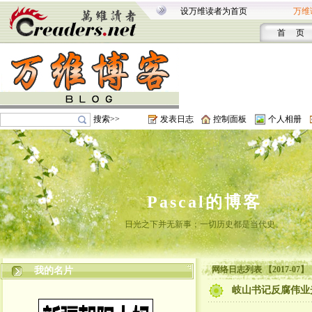
设万维读者为首页
万维
首 页
搜索>>
发表日志
控制面板
个人相册
Pascal的博客
日光之下并无新事；一切历史都是当代史。
网络日志列表 【2017-07】
我的名片
岐山书记反腐伟业