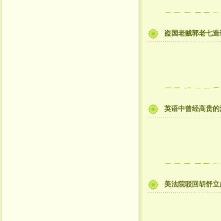
盗国老贼郭老七造
英语中曾经高贵的
美法院驳回胡舒立