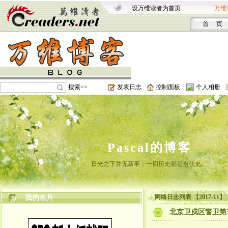
设万维读者为首页
万维
首 页
搜索>>
发表日志
控制面板
个人相册
Pascal的博客
日光之下并无新事；一切历史都是当代史。
网络日志列表 【2017-11】
我的名片
北京卫戍区警卫第