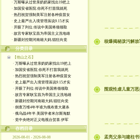
· 万斯曝从过世亲奶奶家找出19把上
· 加国安省医院.你死不打苗我就死
· 热烈祝贺强制美军注射各种疫苗女
· 史上最严出入境管理虽说9.15才实
· 开眼了列位.传说中美国将领领取
· 故宫专家耿宝昌为帝国主义洗地雄
· 新疆封控期河南籍大妈.猖狂向党
核爆揭秘泼污解放
分类目录
【他山之石】
· 万斯曝从过世亲奶奶家找出19把上
· 加国安省医院.你死不打苗我就死
· 热烈祝贺强制美军注射各种疫苗女
· 史上最严出入境管理虽说9.15才实
· 开眼了列位.传说中美国将领领取
围观性虐儿童万恶
· 故宫专家耿宝昌为帝国主义洗地雄
· 新疆封控期河南籍大妈.猖狂向党
· 倒查万维4年半谁为俄布查大屠杀
· 俄乌战4年半.美国学者米尔斯海默
· 党中央绝对正义电视台贺喜.伊军
存档目录
孟亮父亲与建柱书
2026-08-01 - 2026-08-08