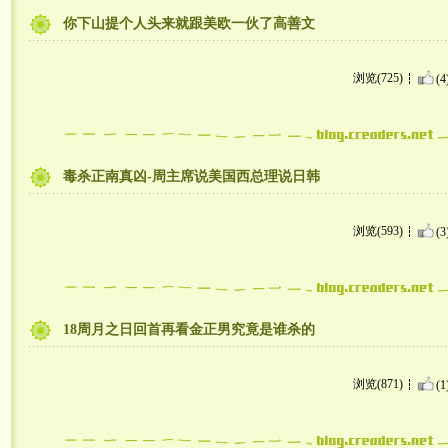
你下山提个人头来就跟美欧一伙了高善文
浏览(725)
(4
毒杀正南真凶-周主席说美国西总理说日韩
浏览(593)
(3
18周月之日回首再看金正男究竟是谁杀的
浏览(871)
(1