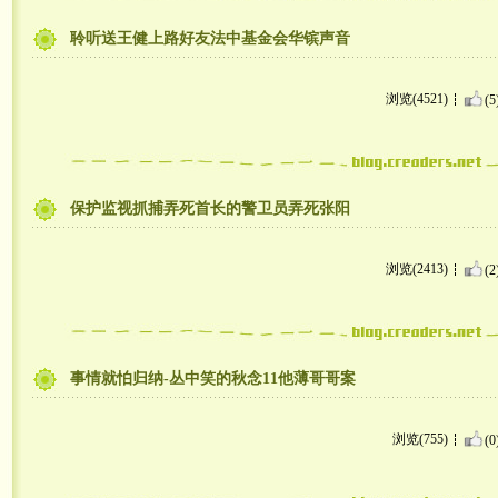
聆听送王健上路好友法中基金会华镔声音
浏览(4521)
(5
保护监视抓捕弄死首长的警卫员弄死张阳
浏览(2413)
(2
事情就怕归纳-丛中笑的秋念11他薄哥哥案
浏览(755)
(0