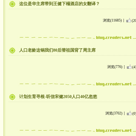
这位是华主席带到王健下榻酒店的女翻译？
浏览(11685)
(2
人口老龄这锅我们80后替祖国背了周主席
浏览(776)
(4
计划生育寻根-听信宋健2050人口40亿忽悠
浏览(3702)
(0