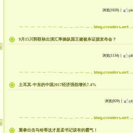
浏览(1020)
(4
9月15川郭联袂出演汇率操纵国王健被杀证据发布会？
浏览(1134)
(4
土耳其-中东的中国2017经济强劲增长7.4%
浏览(829)
(4
重拳出击马哈蒂这才是孟书记该有的霸气！