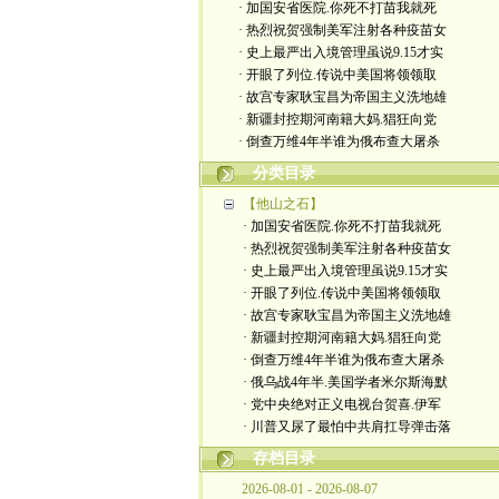
· 加国安省医院.你死不打苗我就死
· 热烈祝贺强制美军注射各种疫苗女
· 史上最严出入境管理虽说9.15才实
· 开眼了列位.传说中美国将领领取
· 故宫专家耿宝昌为帝国主义洗地雄
· 新疆封控期河南籍大妈.猖狂向党
· 倒查万维4年半谁为俄布查大屠杀
分类目录
【他山之石】
· 加国安省医院.你死不打苗我就死
· 热烈祝贺强制美军注射各种疫苗女
· 史上最严出入境管理虽说9.15才实
· 开眼了列位.传说中美国将领领取
· 故宫专家耿宝昌为帝国主义洗地雄
· 新疆封控期河南籍大妈.猖狂向党
· 倒查万维4年半谁为俄布查大屠杀
· 俄乌战4年半.美国学者米尔斯海默
· 党中央绝对正义电视台贺喜.伊军
· 川普又尿了最怕中共肩扛导弹击落
存档目录
2026-08-01 - 2026-08-07