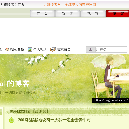
设万维读者为首页
万维读者网 -- 全球华人的精神家园
首 页
新 闻
视 频
博 客
志
控制面板
个人相册
给我留言
cal的博客
事；一切历史都是当代史。
https://blog.creaders.net/
网络日志列表 【2018-08】
2001我默默地说有一天我一定会去奔牛村