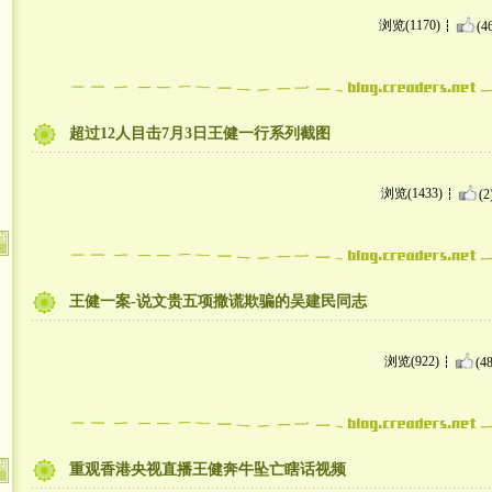
浏览(1170)
(4
超过12人目击7月3日王健一行系列截图
浏览(1433)
(2
王健一案-说文贵五项撒谎欺骗的吴建民同志
浏览(922)
(48
重观香港央视直播王健奔牛坠亡瞎话视频