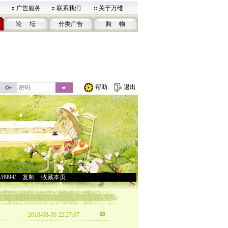
广告服务
联系我们
关于万维
论 坛
分类广告
购 物
帮助
退出
u/8994/
>
复制
>
收藏本页
2018-08-30 22:27:07