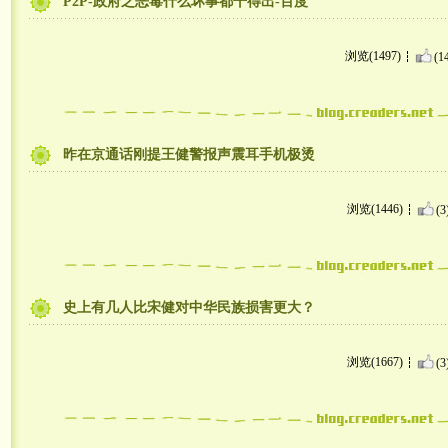
P2P-政府之恶毒什么坏事都干得出-百度
浏览(1497)
(1
昨在京通话刚提王健警报声震耳手机极烫
浏览(1446)
(3
史上有几人比宋健对中华民族损害更大？
浏览(1667)
(3