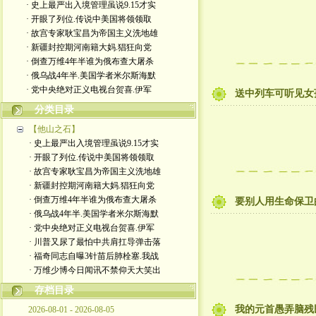
· 史上最严出入境管理虽说9.15才实
· 开眼了列位.传说中美国将领领取
· 故宫专家耿宝昌为帝国主义洗地雄
· 新疆封控期河南籍大妈.猖狂向党
· 倒查万维4年半谁为俄布查大屠杀
· 俄乌战4年半.美国学者米尔斯海默
· 党中央绝对正义电视台贺喜.伊军
送中列车可听见女
分类目录
【他山之石】
· 史上最严出入境管理虽说9.15才实
· 开眼了列位.传说中美国将领领取
· 故宫专家耿宝昌为帝国主义洗地雄
· 新疆封控期河南籍大妈.猖狂向党
· 倒查万维4年半谁为俄布查大屠杀
要别人用生命保卫
· 俄乌战4年半.美国学者米尔斯海默
· 党中央绝对正义电视台贺喜.伊军
· 川普又尿了最怕中共肩扛导弹击落
· 福奇同志自曝3针苗后肺栓塞.我战
· 万维少博今日闻讯不禁仰天大笑出
存档目录
我的元首愚弄脑残
2026-08-01 - 2026-08-05