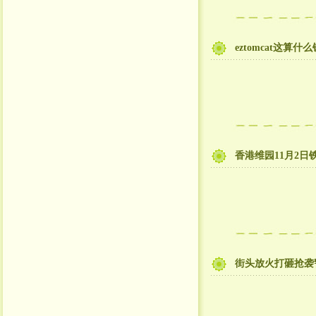
eztomcat这算
香港维园11月2日
街头放火打砸抢袭警的