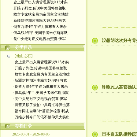
· 史上最严出入境管理虽说9.15才实
· 开眼了列位.传说中美国将领领取
· 故宫专家耿宝昌为帝国主义洗地雄
· 新疆封控期河南籍大妈.猖狂向党
· 倒查万维4年半谁为俄布查大屠杀
· 俄乌战4年半.美国学者米尔斯海默
· 党中央绝对正义电视台贺喜.伊军
没想胡这次好有骨
分类目录
【他山之石】
· 史上最严出入境管理虽说9.15才实
· 开眼了列位.传说中美国将领领取
· 故宫专家耿宝昌为帝国主义洗地雄
· 新疆封控期河南籍大妈.猖狂向党
· 倒查万维4年半谁为俄布查大屠杀
昨晚PLA高官确
· 俄乌战4年半.美国学者米尔斯海默
· 党中央绝对正义电视台贺喜.伊军
· 川普又尿了最怕中共肩扛导弹击落
· 福奇同志自曝3针苗后肺栓塞.我战
· 万维少博今日闻讯不禁仰天大笑出
存档目录
日本自卫队接种疫苗
2026-08-01 - 2026-08-05