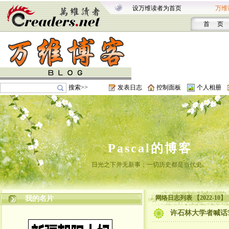
设万维读者为首页
万维
首 页
搜索>>
发表日志
控制面板
个人相册
Pascal的博客
日光之下并无新事；一切历史都是当代史。
网络日志列表 【2022-10】
我的名片
许石林大学者喊话