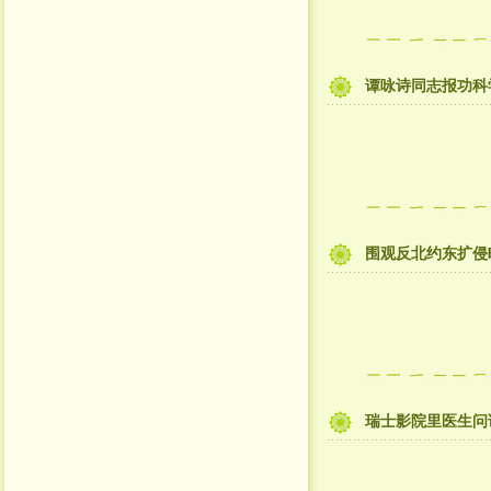
谭咏诗同志报功科
围观反北约东扩侵
瑞士影院里医生问