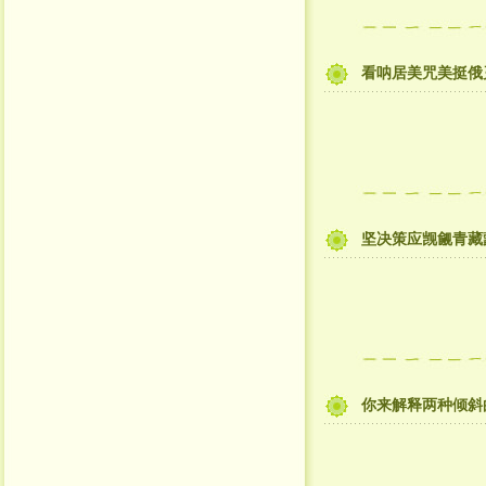
看呐居美咒美挺俄
坚决策应觊觎青藏
你来解释两种倾斜