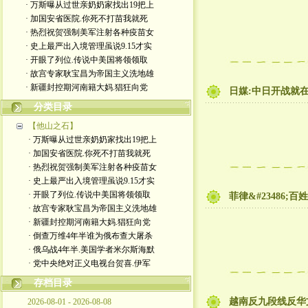
· 万斯曝从过世亲奶奶家找出19把上
· 加国安省医院.你死不打苗我就死
· 热烈祝贺强制美军注射各种疫苗女
· 史上最严出入境管理虽说9.15才实
· 开眼了列位.传说中美国将领领取
· 故宫专家耿宝昌为帝国主义洗地雄
· 新疆封控期河南籍大妈.猖狂向党
日媒:中日开战就
分类目录
【他山之石】
· 万斯曝从过世亲奶奶家找出19把上
· 加国安省医院.你死不打苗我就死
· 热烈祝贺强制美军注射各种疫苗女
· 史上最严出入境管理虽说9.15才实
· 开眼了列位.传说中美国将领领取
菲律&#23486;百姓
· 故宫专家耿宝昌为帝国主义洗地雄
· 新疆封控期河南籍大妈.猖狂向党
· 倒查万维4年半谁为俄布查大屠杀
· 俄乌战4年半.美国学者米尔斯海默
· 党中央绝对正义电视台贺喜.伊军
存档目录
越南反九段线反华
2026-08-01 - 2026-08-08