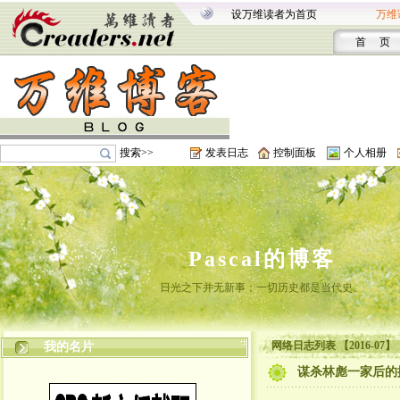
设万维读者为首页
万维
首 页
搜索>>
发表日志
控制面板
个人相册
Pascal的博客
日光之下并无新事；一切历史都是当代史。
网络日志列表 【2016-07】
我的名片
谋杀林彪一家后的