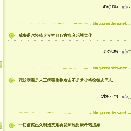
浏览(2138)
(2
威廉退尔轻骑兵女神1812古典音乐视觉化
浏览(836)
(2
冠状病毒是人工病毒生物攻击不是梦少将徐德忠同志
浏览(2279)
(4
一切蓄谋已久制造灾难再发球难财康希诺股票