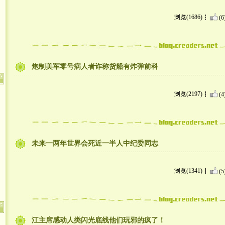
浏览(1686)
(6
炮制美军零号病人者诈称货船有炸弹前科
浏览(2197)
(4
未来一两年世界会死近一半人中纪委同志
浏览(1341)
(5
江主席感动人类闪光底线他们玩邪的疯了！