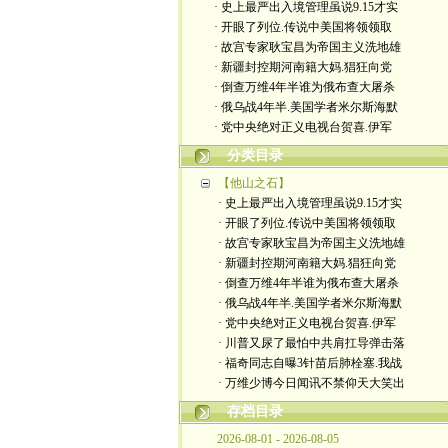
· 史上最严出入境管理虽说9.15才实
· 开眼了列位.传说中美国将领领取
· 故宫专家耿宝昌为帝国主义洗地雄
· 新疆封控期河南籍大妈.猖狂向党
· 倒查万维4年半谁为俄布查大屠杀
· 俄乌战4年半.美国学者米尔斯海默
· 党中央绝对正义电视台贺喜.伊军
分类目录
【他山之石】
· 史上最严出入境管理虽说9.15才实
· 开眼了列位.传说中美国将领领取
· 故宫专家耿宝昌为帝国主义洗地雄
· 新疆封控期河南籍大妈.猖狂向党
· 倒查万维4年半谁为俄布查大屠杀
· 俄乌战4年半.美国学者米尔斯海默
· 党中央绝对正义电视台贺喜.伊军
· 川普又尿了最怕中共肩扛导弹击落
· 福奇同志自曝3针苗后肺栓塞.我战
· 万维少博今日闻讯不禁仰天大笑出
存档目录
2026-08-01 - 2026-08-05