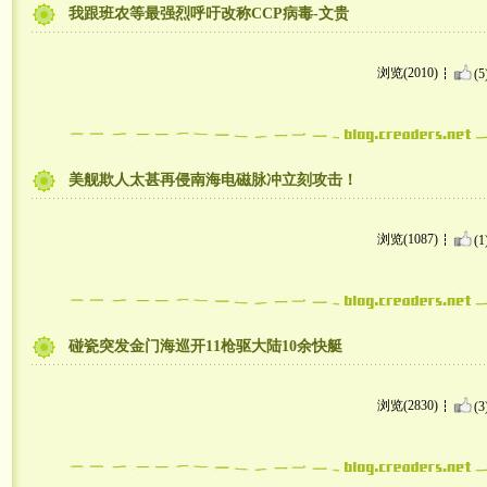
我跟班农等最强烈呼吁改称CCP病毒-文贵
浏览(2010)
(5
美舰欺人太甚再侵南海电磁脉冲立刻攻击！
浏览(1087)
(1
碰瓷突发金门海巡开11枪驱大陆10余快艇
浏览(2830)
(3