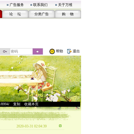
广告服务
联系我们
关于万维
论 坛
分类广告
购 物
帮助
退出
u/8994/
>
复制
>
收藏本页
2020-03-31 02:04:39