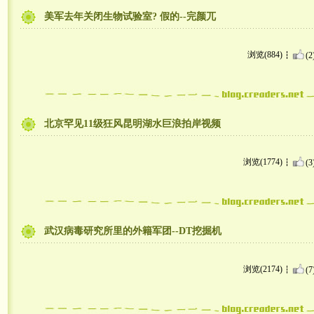
美军去年关闭生物试验室? 假的--完颜兀
浏览(884)
(2
北京罕见11级狂风昆明湖水巨浪拍岸视频
浏览(1774)
(3
武汉病毒研究所里的外籍军团--DT挖掘机
浏览(2174)
(7