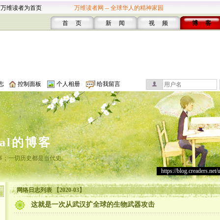
设万维读者为首页
万维读者网 -- 全球华人的精神家园
首 页
新 闻
视 频
博 客
志
控制面板
个人相册
给我留言
cal的博客
事；一切历史都是当代史。
https://blog.creaders.net/
网络日志列表 【2020-03】
这就是一次从武汉扩全球的生物武器攻击