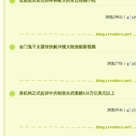
这就是后发优势终将破灭的全过程杨小凯
浏览(2962)
(4
金门鬼子太嚣张快艇冲撞大陆渔船新视频
浏览(770)
(4
美机构正式起诉中共制造生武索赔$20万亿美元以上
浏览(914)
(5