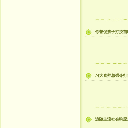
你督促孩子打疫苗
习大喜拜总强令打苗
追随主流社会响应