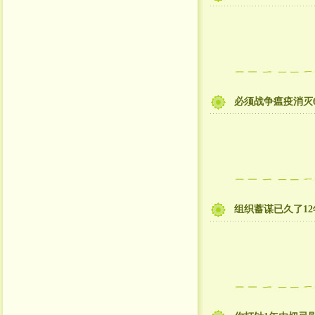
必须战争瘟疫消灭
组织蓄谋已久了1