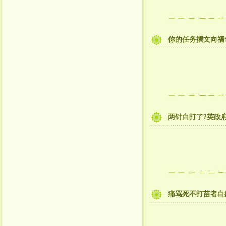
你的任务撰文向福
两针白打了?英政
痛骂死不打苗者白痴