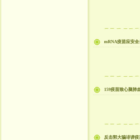
mRNA疫苗应安
159疫苗致心脑
反击郭大骗诽谤疫