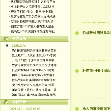
· 热烈祝贺强制美军注射各种疫苗女
· 史上最严出入境管理虽说9.15才实
· 开眼了列位.传说中美国将领领取
· 故宫专家耿宝昌为帝国主义洗地雄
· 新疆封控期河南籍大妈.猖狂向党
· 倒查万维4年半谁为俄布查大屠杀
· 俄乌战4年半.美国学者米尔斯海默
你核酸检测过几次
分类目录
【他山之石】
· 热烈祝贺强制美军注射各种疫苗女
· 史上最严出入境管理虽说9.15才实
· 开眼了列位.传说中美国将领领取
· 故宫专家耿宝昌为帝国主义洗地雄
· 新疆封控期河南籍大妈.猖狂向党
种苗前4小时1周
· 倒查万维4年半谁为俄布查大屠杀
· 俄乌战4年半.美国学者米尔斯海默
· 党中央绝对正义电视台贺喜.伊军
· 川普又尿了最怕中共肩扛导弹击落
· 福奇同志自曝3针苗后肺栓塞.我战
存档目录
杀人的毒疫苗16
2026-08-01 - 2026-08-06