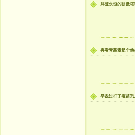
拜登永恒的骄傲塔
再看青蒿素是个他
早说过打了疫苗恐