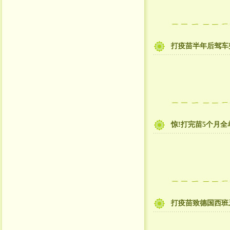
打疫苗半年后驾车
惊!打完苗5个月
打疫苗致德国西班