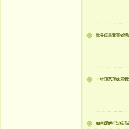
世界疫苗受害者愤
一针现恶形妹骂我汉
如何缓解打过疫苗