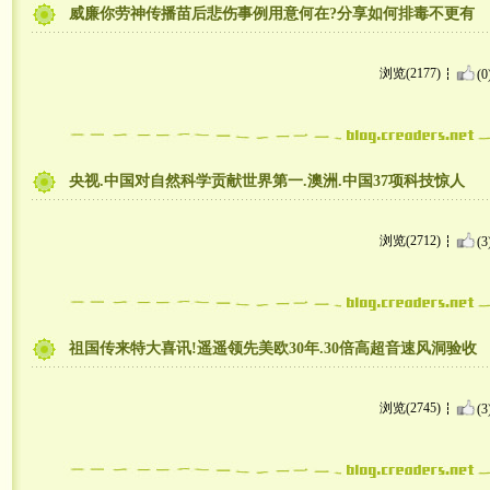
威廉你劳神传播苗后悲伤事例用意何在?分享如何排毒不更有
浏览(2177)
(0
央视.中国对自然科学贡献世界第一.澳洲.中国37项科技惊人
浏览(2712)
(3
祖国传来特大喜讯!遥遥领先美欧30年.30倍高超音速风洞验收
浏览(2745)
(3