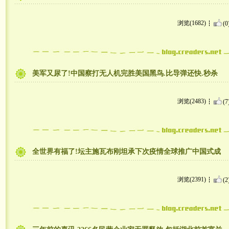
浏览(1682)
(0
美军又尿了!中国察打无人机完胜美国黑鸟.比导弹还快.秒杀
浏览(2483)
(7
全世界有福了!坛主施瓦布刚坦承下次疫情全球推广中国式成
浏览(2391)
(2