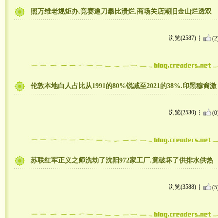
照万维老规矩办.竞赛递刀攀比溃烂.商场关店潮旧金山烂透双
浏览(2587)
(2
伦敦本地白人占比从1991的80%锐减至2021的38%.印黑穆裔激
浏览(2530)
(0
苏联红军正义之师洗劫了沈阳972家工厂.竟破坏了供排水供热
浏览(3588)
(5