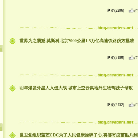
浏览(2296)
(0
世界为之震撼.莫斯科北京7000公里1.5万亿高速铁路俄方批准
浏览(2189)
(2
明年爆发外星人入侵大战.城市上空云集地外生物驾驶子母攻
浏览(2452)
(0
世卫党组织盖茨CDC为了人民健康操碎了心.将邮寄疫苗贴片到