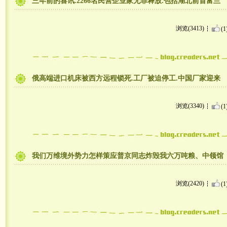
三年前的喜讯.2266名民营企业家无罪释放.包括湖北前首富兰
浏览(3413)
(1
俄高端进口机床被西方远程锁死.工厂被迫停工.中国厂家迎来
浏览(3340)
(1
我们万维境外势力怎样策应普京同志炸毁我六万吨粮、中领馆
浏览(2420)
(1