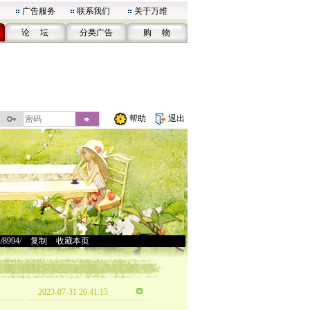
广告服务
联系我们
关于万维
论 坛
分类广告
购 物
帮助
退出
u/8994/
>
复制
>
收藏本页
2023-07-31 20:41:15