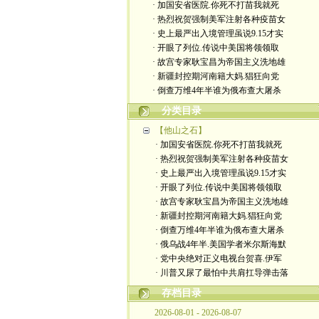
· 加国安省医院.你死不打苗我就死
· 热烈祝贺强制美军注射各种疫苗女
· 史上最严出入境管理虽说9.15才实
· 开眼了列位.传说中美国将领领取
· 故宫专家耿宝昌为帝国主义洗地雄
· 新疆封控期河南籍大妈.猖狂向党
· 倒查万维4年半谁为俄布查大屠杀
分类目录
【他山之石】
· 加国安省医院.你死不打苗我就死
· 热烈祝贺强制美军注射各种疫苗女
· 史上最严出入境管理虽说9.15才实
· 开眼了列位.传说中美国将领领取
· 故宫专家耿宝昌为帝国主义洗地雄
· 新疆封控期河南籍大妈.猖狂向党
· 倒查万维4年半谁为俄布查大屠杀
· 俄乌战4年半.美国学者米尔斯海默
· 党中央绝对正义电视台贺喜.伊军
· 川普又尿了最怕中共肩扛导弹击落
存档目录
2026-08-01 - 2026-08-07