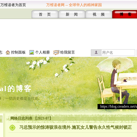
设万维读者为首页
万维读者网 -- 全球华人的精神家园
首 页
新 闻
视 频
博 客
志
控制面板
个人相册
给我留言
cal的博客
事；一切历史都是当代史。
https://blog.creaders.net/
网络日志列表 【2023-07】
习总预示的惊涛骇浪在境外.施瓦女儿警告永久性气候封锁正