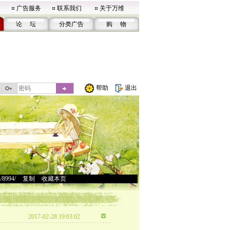
广告服务
联系我们
关于万维
论 坛
分类广告
购 物
帮助
退出
u/8994/
>
复制
>
收藏本页
2017-02-28 19:03:02