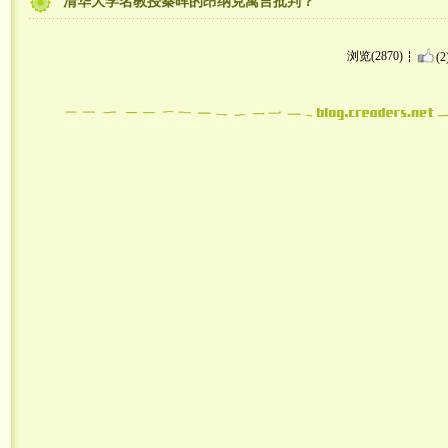
清华大学名教授秦晖的昂纳克寓言批判？
浏览(2870)
(2