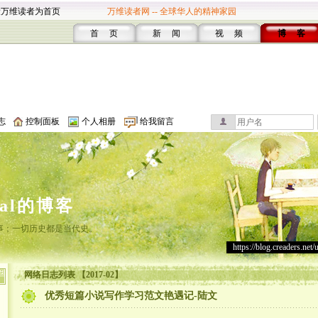
设万维读者为首页
万维读者网 -- 全球华人的精神家园
首 页
新 闻
视 频
博 客
志
控制面板
个人相册
给我留言
cal的博客
事；一切历史都是当代史。
https://blog.creaders.net/
网络日志列表 【2017-02】
优秀短篇小说写作学习范文艳遇记-陆文