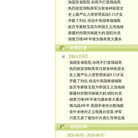
· 加国安省医院.你死不打苗我就死
· 热烈祝贺强制美军注射各种疫苗女
· 史上最严出入境管理虽说9.15才实
· 开眼了列位.传说中美国将领领取
· 故宫专家耿宝昌为帝国主义洗地雄
· 新疆封控期河南籍大妈.猖狂向党
· 倒查万维4年半谁为俄布查大屠杀
分类目录
【他山之石】
· 加国安省医院.你死不打苗我就死
· 热烈祝贺强制美军注射各种疫苗女
· 史上最严出入境管理虽说9.15才实
· 开眼了列位.传说中美国将领领取
· 故宫专家耿宝昌为帝国主义洗地雄
· 新疆封控期河南籍大妈.猖狂向党
· 倒查万维4年半谁为俄布查大屠杀
· 俄乌战4年半.美国学者米尔斯海默
· 党中央绝对正义电视台贺喜.伊军
· 川普又尿了最怕中共肩扛导弹击落
存档目录
2026-08-01 - 2026-08-07