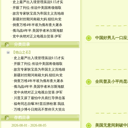
· 史上最严出入境管理虽说9.15才实
· 开眼了列位.传说中美国将领领取
· 故宫专家耿宝昌为帝国主义洗地雄
· 新疆封控期河南籍大妈.猖狂向党
· 倒查万维4年半谁为俄布查大屠杀
· 俄乌战4年半.美国学者米尔斯海默
· 党中央绝对正义电视台贺喜.伊军
中国好男儿一口应允
分类目录
【他山之石】
· 史上最严出入境管理虽说9.15才实
· 开眼了列位.传说中美国将领领取
· 故宫专家耿宝昌为帝国主义洗地雄
· 新疆封控期河南籍大妈.猖狂向党
· 倒查万维4年半谁为俄布查大屠杀
全民普及小平尚昆
· 俄乌战4年半.美国学者米尔斯海默
· 党中央绝对正义电视台贺喜.伊军
· 川普又尿了最怕中共肩扛导弹击落
· 福奇同志自曝3针苗后肺栓塞.我战
· 万维少博今日闻讯不禁仰天大笑出
存档目录
美国无意间刺破中
2026-08-01 - 2026-08-05