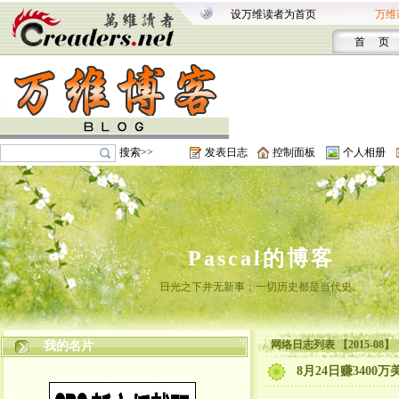
设万维读者为首页
万维
首 页
搜索>>
发表日志
控制面板
个人相册
Pascal的博客
日光之下并无新事；一切历史都是当代史。
网络日志列表 【2015-08】
我的名片
8月24日赚3400