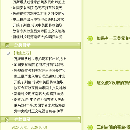
· 万斯曝从过世亲奶奶家找出19把上
· 加国安省医院.你死不打苗我就死
· 热烈祝贺强制美军注射各种疫苗女
· 史上最严出入境管理虽说9.15才实
· 开眼了列位.传说中美国将领领取
· 故宫专家耿宝昌为帝国主义洗地雄
· 新疆封控期河南籍大妈.猖狂向党
如果有一天美元兑换
分类目录
【他山之石】
· 万斯曝从过世亲奶奶家找出19把上
· 加国安省医院.你死不打苗我就死
· 热烈祝贺强制美军注射各种疫苗女
· 史上最严出入境管理虽说9.15才实
· 开眼了列位.传说中美国将领领取
这么傻X没谱的东西
· 故宫专家耿宝昌为帝国主义洗地雄
· 新疆封控期河南籍大妈.猖狂向党
· 倒查万维4年半谁为俄布查大屠杀
· 俄乌战4年半.美国学者米尔斯海默
· 党中央绝对正义电视台贺喜.伊军
存档目录
三剑封喉的霍金-
2026-08-01 - 2026-08-08