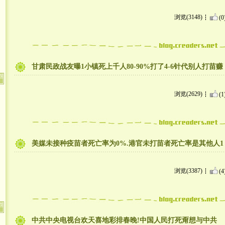
浏览(3148)
(0
甘肃民政战友曝1小镇死上千人80-90%打了4-6针代别人打苗赚
浏览(2629)
(1
美媒未接种疫苗者死亡率为0%.港官未打苗者死亡率是其他人1
浏览(3387)
(4
中共中央电视台欢天喜地彩排春晚!中国人民打死甭想与中共