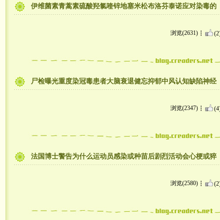
伊维菌素青蒿素硫酸羟氯喹锌地塞米松布洛芬泰诺应对染毒的
浏览(2631)
(2
尸检曝光重度染冠毒患者大脑衰退健忘抑郁中风认知缺陷神经
浏览(2347)
(4
法国博士警告为什么运动员感染或种苗后剧烈活动会心梗或猝
浏览(2580)
(2