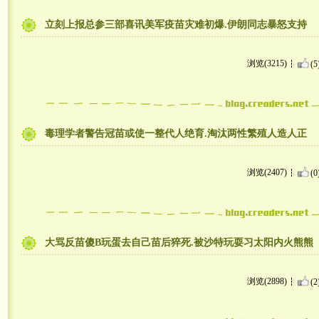
立刻上报总参三部喜讯美军疫苗灾难初爆.伊朗同志暴怒支持
浏览(3215)
(5
毒理学者警告冠苗或使一整代人绝育.淘汰两性繁殖人造人正
浏览(2407)
(0
大骂反苗傻B玩蛋去自己苗后猝死.被沙特玩耍习太阳内火熊熊
浏览(2898)
(2