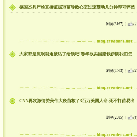
德国25具尸检直接证据冠苗导致心室过速颤动几分钟即可猝然
浏览(3167)
(2
大家都是流氓就甭废话了给钱吧!春华欲卖国赔钱伊朗我们怎
浏览(2563)
(4
CNN再次激情赞美伟大疫苗救了3百万美国人命.死不打苗易出
浏览(2585)
(1