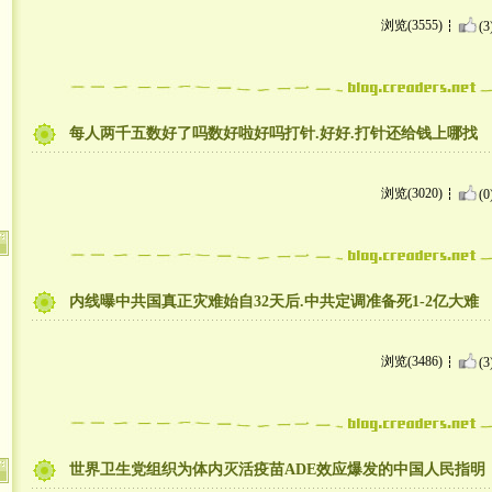
浏览(3555)
(3
每人两千五数好了吗数好啦好吗打针.好好.打针还给钱上哪找
浏览(3020)
(0
内线曝中共国真正灾难始自32天后.中共定调准备死1-2亿大难
浏览(3486)
(3
世界卫生党组织为体内灭活疫苗ADE效应爆发的中国人民指明