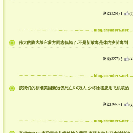
浏览(3261)
(2
伟大的防火墙它爹方同志低烧了.不是新放毒是体内疫苗毒到
浏览(3275)
(4
按我们的标准美国新冠仅死亡6.6万人.少将徐德忠用飞机喷洒
浏览(2663)
(2