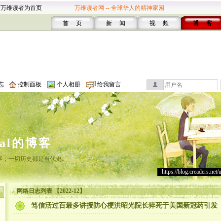
设万维读者为首页
万维读者网 -- 全球华人的精神家园
首 页
新 闻
视 频
博 客
志
控制面板
个人相册
给我留言
cal的博客
事；一切历史都是当代史。
https://blog.creaders.net/
网络日志列表 【2022-12】
笃信活过百最多讲授防心梗洪昭光院长猝死于美国新冠药引发