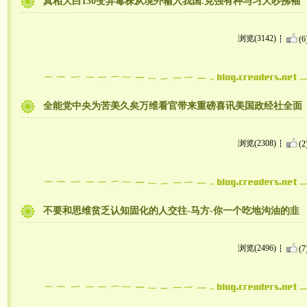
真相大白130变异毒株从境外输入我国.克强有种与习大吵拂袖
浏览(3142)
(6
全能党中央为苦美久矣万维看官带来重磅喜讯美国政经社全面
浏览(2308)
(2
不要和思维贫乏认知固化的人交往-马方-你一个吃地沟油的韭
浏览(2496)
(7