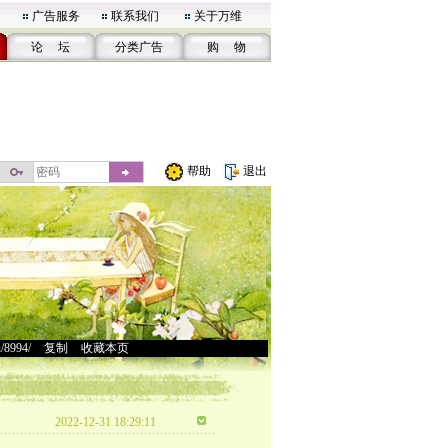
广告服务
联系我们
关于万维
论 坛
分类广告
购 物
帮助
退出
u/8994/
>
复制
>
收藏本页
2022-12-31 18:29:11