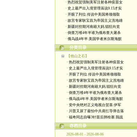
· 热烈祝贺强制美军注射各种疫苗女
· 史上最严出入境管理虽说9.15才实
· 开眼了列位.传说中美国将领领取
· 故宫专家耿宝昌为帝国主义洗地雄
· 新疆封控期河南籍大妈.猖狂向党
· 倒查万维4年半谁为俄布查大屠杀
· 俄乌战4年半.美国学者米尔斯海默
分类目录
【他山之石】
· 热烈祝贺强制美军注射各种疫苗女
· 史上最严出入境管理虽说9.15才实
· 开眼了列位.传说中美国将领领取
· 故宫专家耿宝昌为帝国主义洗地雄
· 新疆封控期河南籍大妈.猖狂向党
· 倒查万维4年半谁为俄布查大屠杀
· 俄乌战4年半.美国学者米尔斯海默
· 党中央绝对正义电视台贺喜.伊军
· 川普又尿了最怕中共肩扛导弹击落
· 福奇同志自曝3针苗后肺栓塞.我战
存档目录
2026-08-01 - 2026-08-06