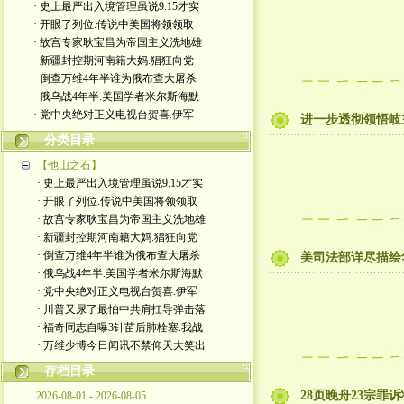
· 史上最严出入境管理虽说9.15才实
· 开眼了列位.传说中美国将领领取
· 故宫专家耿宝昌为帝国主义洗地雄
· 新疆封控期河南籍大妈.猖狂向党
· 倒查万维4年半谁为俄布查大屠杀
· 俄乌战4年半.美国学者米尔斯海默
· 党中央绝对正义电视台贺喜.伊军
进一步透彻领悟岐
分类目录
【他山之石】
· 史上最严出入境管理虽说9.15才实
· 开眼了列位.传说中美国将领领取
· 故宫专家耿宝昌为帝国主义洗地雄
· 新疆封控期河南籍大妈.猖狂向党
· 倒查万维4年半谁为俄布查大屠杀
美司法部详尽描绘华为
· 俄乌战4年半.美国学者米尔斯海默
· 党中央绝对正义电视台贺喜.伊军
· 川普又尿了最怕中共肩扛导弹击落
· 福奇同志自曝3针苗后肺栓塞.我战
· 万维少博今日闻讯不禁仰天大笑出
存档目录
28页晚舟23宗罪
2026-08-01 - 2026-08-05