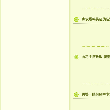
班农爆料吴征伪造
向习主席致敬!覆盖
再瞥一眼何频中专