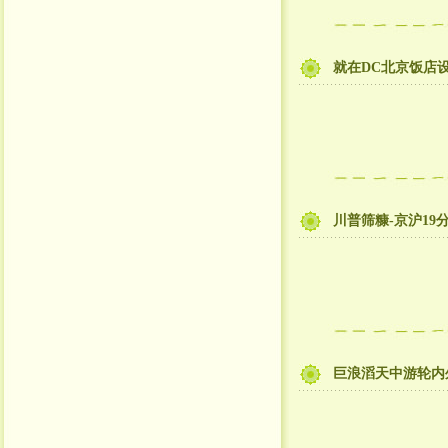
就在DC北京饭店
川普筛糠-京沪1
巨浪滔天中游轮内