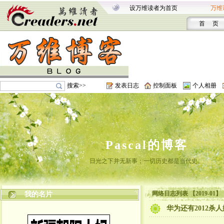
设万维读者为首页
万维
首 页
搜索>>
发表日志
控制面板
个人相册
Pascal的博客
日光之下并无新事；一切历史都是当代史。
网络日志列表 【2019-01】
我的名片
华为还有2012杀