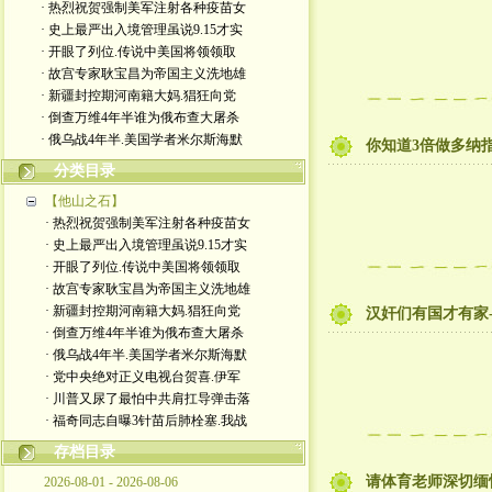
· 热烈祝贺强制美军注射各种疫苗女
· 史上最严出入境管理虽说9.15才实
· 开眼了列位.传说中美国将领领取
· 故宫专家耿宝昌为帝国主义洗地雄
· 新疆封控期河南籍大妈.猖狂向党
· 倒查万维4年半谁为俄布查大屠杀
· 俄乌战4年半.美国学者米尔斯海默
你知道3倍做多纳指
分类目录
【他山之石】
· 热烈祝贺强制美军注射各种疫苗女
· 史上最严出入境管理虽说9.15才实
· 开眼了列位.传说中美国将领领取
· 故宫专家耿宝昌为帝国主义洗地雄
· 新疆封控期河南籍大妈.猖狂向党
汉奸们有国才有家
· 倒查万维4年半谁为俄布查大屠杀
· 俄乌战4年半.美国学者米尔斯海默
· 党中央绝对正义电视台贺喜.伊军
· 川普又尿了最怕中共肩扛导弹击落
· 福奇同志自曝3针苗后肺栓塞.我战
存档目录
请体育老师深切缅
2026-08-01 - 2026-08-06