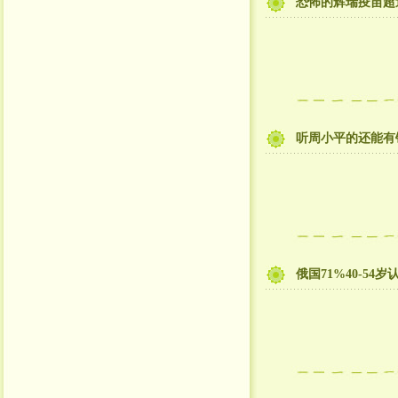
恐怖的辉瑞疫苗超
听周小平的还能有
俄国71%40-5