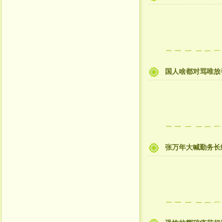
国人啥都对骂唯放
张万年大喊勤务长