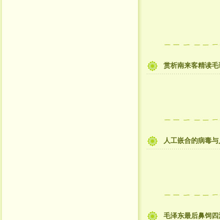
赏析南来客精读毛
人工嵌合的病毒与
毛泽东最后鼻饲四