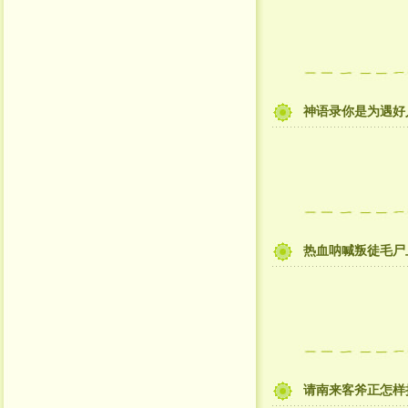
神语录你是为遇好
热血呐喊叛徒毛尸
请南来客斧正怎样