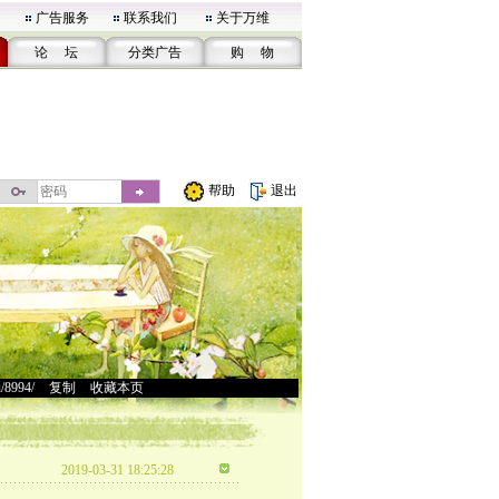
广告服务
联系我们
关于万维
论 坛
分类广告
购 物
帮助
退出
u/8994/
>
复制
>
收藏本页
2019-03-31 18:25:28