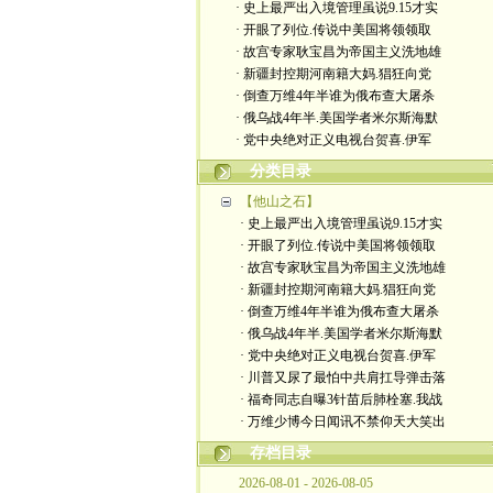
· 史上最严出入境管理虽说9.15才实
· 开眼了列位.传说中美国将领领取
· 故宫专家耿宝昌为帝国主义洗地雄
· 新疆封控期河南籍大妈.猖狂向党
· 倒查万维4年半谁为俄布查大屠杀
· 俄乌战4年半.美国学者米尔斯海默
· 党中央绝对正义电视台贺喜.伊军
分类目录
【他山之石】
· 史上最严出入境管理虽说9.15才实
· 开眼了列位.传说中美国将领领取
· 故宫专家耿宝昌为帝国主义洗地雄
· 新疆封控期河南籍大妈.猖狂向党
· 倒查万维4年半谁为俄布查大屠杀
· 俄乌战4年半.美国学者米尔斯海默
· 党中央绝对正义电视台贺喜.伊军
· 川普又尿了最怕中共肩扛导弹击落
· 福奇同志自曝3针苗后肺栓塞.我战
· 万维少博今日闻讯不禁仰天大笑出
存档目录
2026-08-01 - 2026-08-05