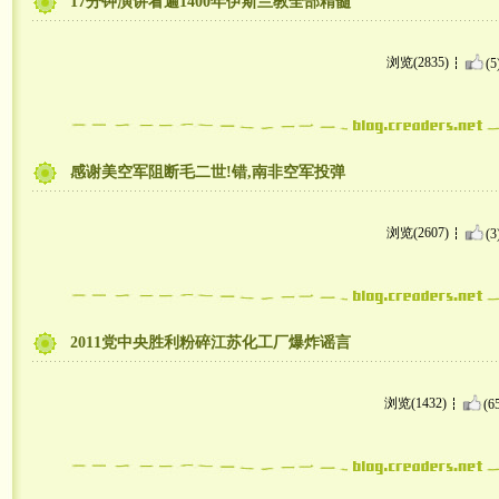
17分钟演讲看遍1400年伊斯兰教全部精髓
浏览(2835)
(5
感谢美空军阻断毛二世!错,南非空军投弹
浏览(2607)
(3
2011党中央胜利粉碎江苏化工厂爆炸谣言
浏览(1432)
(6