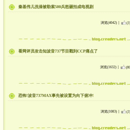
秦基伟儿洗澡被勒索500兵怒砸拍成电视剧
浏览(4042)
(3
看网评员攻击知波音737节目戳到CCP痛点了
浏览(1632)
(8
恐怖!波音737MAX事先被设置为向下俯冲!
浏览(1083)
(3