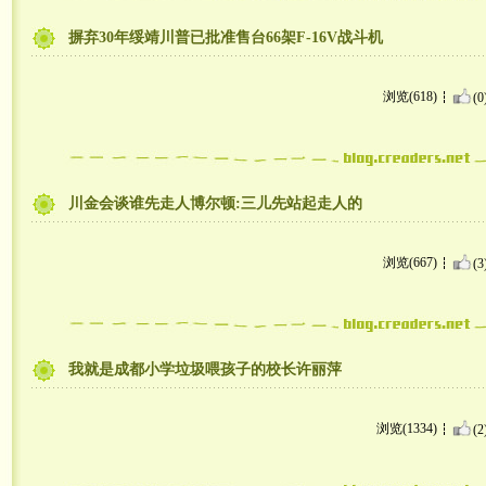
摒弃30年绥靖川普已批准售台66架F-16V战斗机
浏览(618)
(0
川金会谈谁先走人博尔顿:三儿先站起走人的
浏览(667)
(3
我就是成都小学垃圾喂孩子的校长许丽萍
浏览(1334)
(2