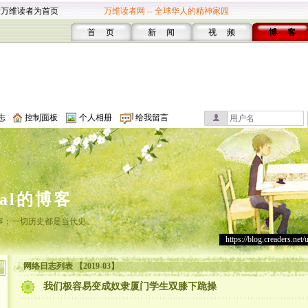
设万维读者为首页
万维读者网 -- 全球华人的精神家园
首 页
新 闻
视 频
博 客
志
控制面板
个人相册
给我留言
cal的博客
事；一切历史都是当代史。
https://blog.creaders.net/
网络日志列表 【2019-03】
我们极容易变成奴隶厦门学生双膝下跪操