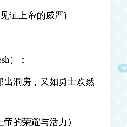
丽见证上帝的威严)
esh）：
郎出洞房，又如勇士欢然
上帝的荣耀与活力）