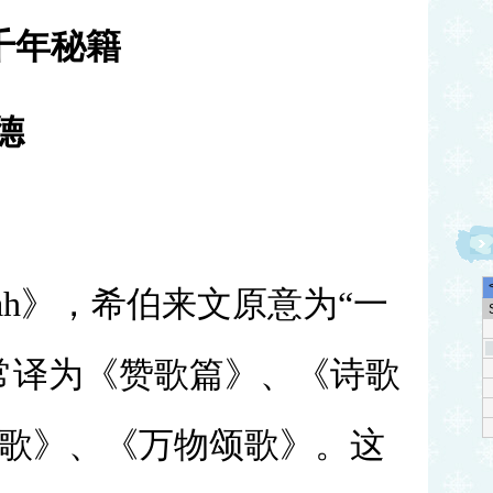
千年秘籍
德
Shirah》，希伯来文原意为“一
常译为《赞歌篇》、《诗歌
歌》、《万物颂歌》。这