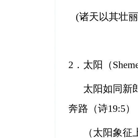
(诸天以其壮
2．太阳（Shem
太阳如同新
奔路（诗
19:5）
（太阳象征