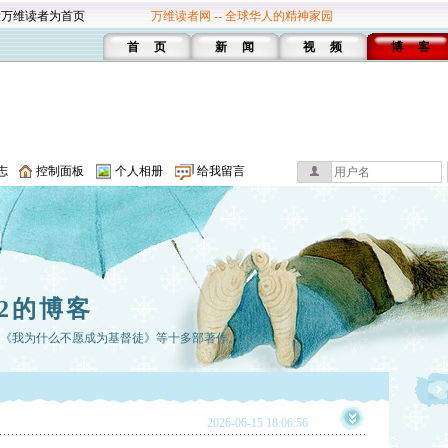
设万维读者为首页
万维读者网 -- 全球华人的精神家园
首 页
新 闻
视 频
博 客
志
控制面板
个人相册
给我留言
2的博客
有《我为什么不愿成为基督徒》等十多部著作。
2026-06-15 18:06:56