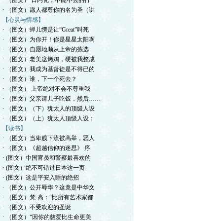
· （图文） 日内瓦，不能不去的打
· （图文）愿人都尊你的名为圣（讲
【心灵与情感】
· （图文）蝉儿愣是让“Great”叫死
· （图文）为你开！你是星星太阳啊
· （图文）自愿地顺从上帝的拣选
· （图文）老美这烤鸡，硬被我整成
· （图文）我成为基督徒是不得已的
· （图文）谁，下一个死去？
· （图文） 上帝绝对不会不尊重我
· （图文）父亲请儿子吃饭，然后……
· （图文）（下）犹太人的顶级人设
· （图文）（上）犹太人顶级人设：
【读书】
· （图文）当卑贱下流被高举，恶人
· （图文）《超越信仰的迷思》 序
· (图文）中国官员和警察最喜欢的
· (图文）绝不可错过日本这一页
· (图文）这是平安入睡的绝招
· （图文）公开辱华？这竟是中华文
· （图文）梵·高：“比所有艺术家都
· （图文）不受欢迎的圣诞
· （图文）“因你的慈爱比生命更美