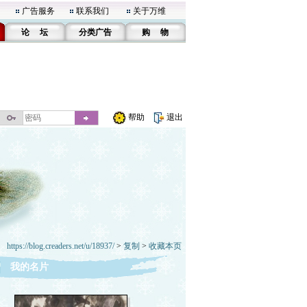
广告服务
联系我们
关于万维
论 坛
分类广告
购 物
帮助
退出
https://blog.creaders.net/u/18937/
>
复制
>
收藏本页
我的名片