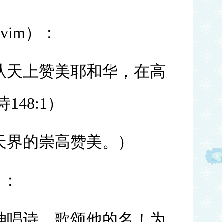
avim）：
从天上赞美耶和华，在高
诗
148:1）
天界的崇高赞美。）
）：
神唱诗，歌颂他的名！为