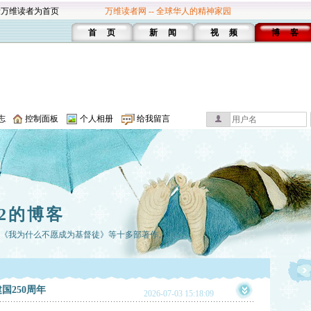
设万维读者为首页
万维读者网 -- 全球华人的精神家园
首 页
新 闻
视 频
博 客
志
控制面板
个人相册
给我留言
2的博客
有《我为什么不愿成为基督徒》等十多部著作。
国250周年
2026-07-03 15:18:09