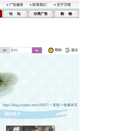
广告服务
联系我们
关于万维
论 坛
分类广告
购 物
帮助
退出
https://blog.creaders.net/u/18937/
>
复制
>
收藏本页
我的名片