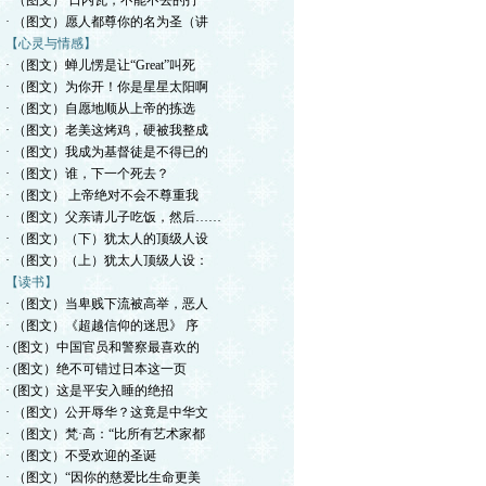
· （图文） 日内瓦，不能不去的打
· （图文）愿人都尊你的名为圣（讲
【心灵与情感】
· （图文）蝉儿愣是让“Great”叫死
· （图文）为你开！你是星星太阳啊
· （图文）自愿地顺从上帝的拣选
· （图文）老美这烤鸡，硬被我整成
· （图文）我成为基督徒是不得已的
· （图文）谁，下一个死去？
· （图文） 上帝绝对不会不尊重我
· （图文）父亲请儿子吃饭，然后……
· （图文）（下）犹太人的顶级人设
· （图文）（上）犹太人顶级人设：
【读书】
· （图文）当卑贱下流被高举，恶人
· （图文）《超越信仰的迷思》 序
· (图文）中国官员和警察最喜欢的
· (图文）绝不可错过日本这一页
· (图文）这是平安入睡的绝招
· （图文）公开辱华？这竟是中华文
· （图文）梵·高：“比所有艺术家都
· （图文）不受欢迎的圣诞
· （图文）“因你的慈爱比生命更美