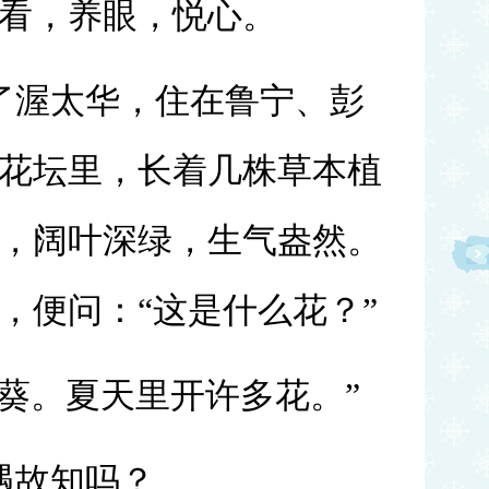
看，养眼，悦心。
了渥太华，住在鲁宁、彭
花坛里，长着几株草本植
，阔叶深绿，生气盎然。
，便问：“这是什么花？”
蜀葵。夏天里开许多花。”
遇故知吗？