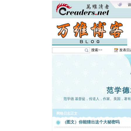
搜索>>
发表日
范学德
范学德 基督徒，传道人，作家。美国，著
网络日志正文
(图文）你能猜出这个大秘密吗