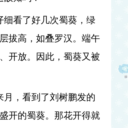
仔细看了好几次蜀葵，绿
层拔高，如叠罗汉。端午
、开放。因此，蜀葵
又被
来月，看到了刘树鹏发的
盛开的蜀葵。那花开得就