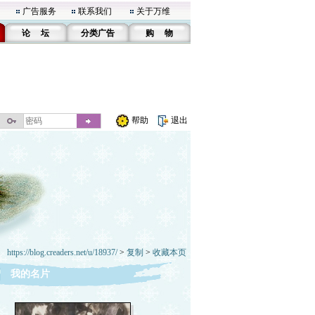
广告服务
联系我们
关于万维
论 坛
分类广告
购 物
帮助
退出
https://blog.creaders.net/u/18937/
>
复制
>
收藏本页
我的名片