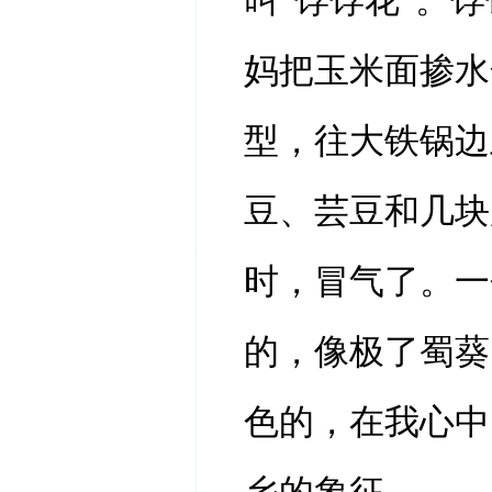
叫“饽饽花”。
妈把玉米面掺水
型，往大铁锅边
豆、芸豆和几块
时，冒气了。一
的，像极了蜀葵
色的，在我心中