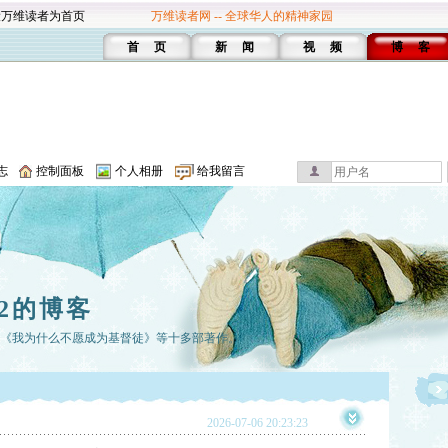
设万维读者为首页
万维读者网 -- 全球华人的精神家园
首 页
新 闻
视 频
博 客
志
控制面板
个人相册
给我留言
2的博客
有《我为什么不愿成为基督徒》等十多部著作。
2026-07-06 20:23:23