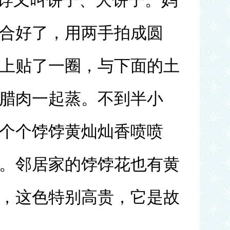
饽饽又叫饼子、大饼子。妈
合好了，用两手拍成圆
上贴了一圈，与下面的土
腊肉一起蒸。不到半小
个个饽饽黄灿灿香喷喷
。邻居家的饽饽花
也有黄
，这色特别高贵，
它是故