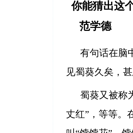
你能猜出这
范学德
有句话在脑
见蜀葵久矣，甚
蜀葵又被称为
丈红”，等等。