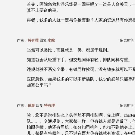
首先，医院急救和游乐场是一回事吗？一边是人命关天，
算不上要命的事。
再者，钱多的人就一定与你抢资源？人家的资源只有你想
作者：
特有理
回复
水蛇
留言时间：20
当然可以类比，而且就是一类。都属于规则。
知道就会从轻重下手。但交规同样有轻，排队同样有重。
违规驾驶不系安全带，有钱同样挨罚。没有钱多就可以不
医院急救，如果钱多的可以不断插队，钱少的必然只能等
加塞公平吗？
作者：
倩影
回复
特有理
留言时间：20
唉，您不是说排队么？头等舱不用排队啊，先上啊。chart
队。。。交通规则，大家都一样，但有钱人就是违反了，
怕跟你撞，他还有司机，扣分扣司机的，也扣不到他身上
儿，都是有特权的，只不过在西方你有钱就有资源，在中