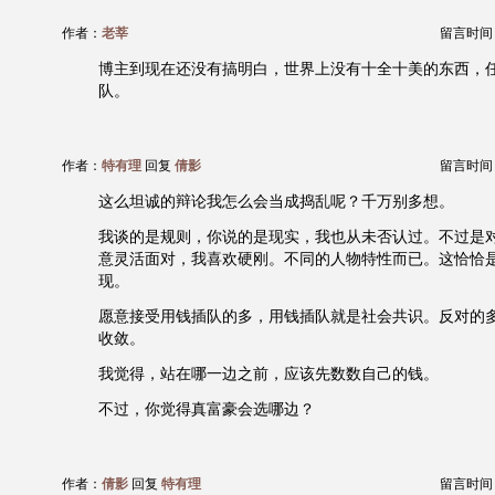
作者：
老莘
留言时间：20
博主到现在还没有搞明白，世界上没有十全十美的东西，
队。
作者：
特有理
回复
倩影
留言时间：20
这么坦诚的辩论我怎么会当成捣乱呢？千万别多想。
我谈的是规则，你说的是现实，我也从未否认过。不过是
意灵活面对，我喜欢硬刚。不同的人物特性而已。这恰恰
现。
愿意接受用钱插队的多，用钱插队就是社会共识。反对的
收敛。
我觉得，站在哪一边之前，应该先数数自己的钱。
不过，你觉得真富豪会选哪边？
作者：
倩影
回复
特有理
留言时间：20