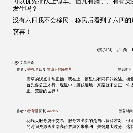
可以优先插队上缆车。但凡有脑子、有脊梁
发生吗？
没有六四我不会移民，移民后看到了六四的
窃喜！
浏览(3124)
(5)
文章评论
作者：
特有理
回复
雪山下的绛珠草
留言时间：20
雪草的观点非常正确！我在上一篇里也有同样的论述。衡
首先要公正才行。现世中，脏钱遍地，来路就不公正，许
正。荒唐的世界！
作者：
特有理
回复
-ocelot-
留言时间：20
花钱买服务属于交易，服务方出卖的是自己资源才对。但
的时间资源售卖给高价票游客来牟利，关键是太过分。这