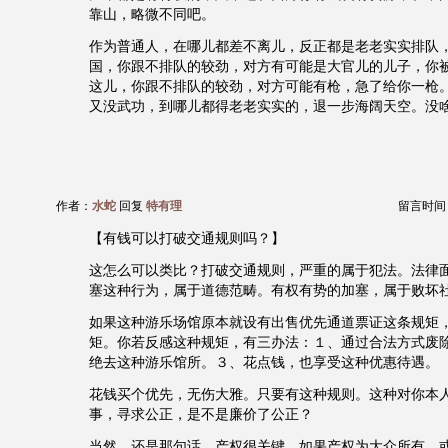
靠山，略微不同吧。
作为普通人，在哪儿都差不离儿，反正都是老老实实排队
国，你跟不排队的较劲，对方有可能是大官儿的儿子，你
这儿，你跟不排队的较劲，对方可能有枪，急了给你一枪
又没武功，到哪儿都得老老实实的，退一步海阔天空。没
作者：
水蛇
回复
特有理
留言时间：20
【有钱可以打破交通规则吗？】
这怎么可以类比？打破交通规则，严重的属于犯法。法律
塞这种行为，属于道德范畴。有权有势的加塞，属于败坏
如果这种游乐场馆原本就设有出售优先通道票证这条规矩
矩。你若反感这种规矩，有三办法：１、通过合法方式废
绝去这种游乐馆所。３、花点钱，也享受这种优惠待遇。
花钱买个优先，无伤大雅。只要有这种规则。这种对你本
事，寻求公正，是不是廉价了公正？
当然，还是那句话，产权很关键。如果产权为大众所有，