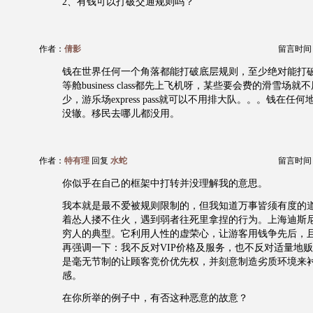
2、有钱可以打破交通规则吗？
作者：
倩影
留言时间：20
钱在世界任何一个角落都能打破底层规则，至少绝对能打
等舱business class都先上飞机呀，某些要会费的滑雪场
少，游乐场express pass就可以不用排大队。。。钱在任
没辙。移民去哪儿都没用。
作者：
特有理
回复
水蛇
留言时间：20
你似乎在自己的框架中打转并没理解我的意思。
我本就是最不爱被规则限制的，但我知道万事皆须有度的
着怂人搂不住火，遇到弱者往死里拿捏的行为。上海迪斯
穷人的典型。它利用人性的虚荣心，让游客用钱争先后，
再强调一下：我不反对VIP价格及服务，也不反对适量地
是毫无节制的让顾客竞价优先权，并刻意制造劣质环境来
感。
在你所举的例子中，有否这种恶意的故意？