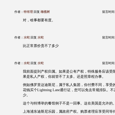
作者：
特有理
回复
橄榄树
留言时间：20
对，啥事都要有度。
作者：
水蛇
回复
水蛇
留言时间：20
比正常票价贵不了多少
作者：
水蛇
回复
水蛇
留言时间：20
我前面提到产权归属。如果是公有产权，特殊服务应该受
果是私人产权，你就管不了太多。还是照章程办事。
例如佛罗里达迪斯尼，属于私人集团，你付费不同，享受
花钱买个Lightning Lane通行证，您可以免去常规排队
少。
这个与特博举的餐馆例子不是一回事。这在美国是允许的
上海浦东迪斯尼乐园，属政府产权。购票者理应享受同等