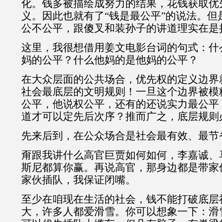
化。钱多被描绘成努力的结果，花钱获取优
义。因此也就有了“钱是最公平”的说法。但
公不公平，跟傻叉和装孙子的讲道理实在是
这里，我很想借用姜文电影台词的句式：什
妈的公平？什么他妈的是他妈的公平？
在大众层面的公共场合，优先权的定义边界
社会最底层的文明规则！一旦这个边界被模
公平，他说权公平，还有的还说实力最公平
道才可以定先后次序？推而广之，底层规则
先来后到，在公众场合是社会最有效、最节
甭跟我讲什么高官巨贾如何如何，李嘉诚、
斯尼都算你赢。再说高官，那身边都是带家
家伙插队，我保证闭嘴。
至少在咱现在生活的社会，钱不能打破底层
大，许多人都爱滑雪。你可以想象一下：滑