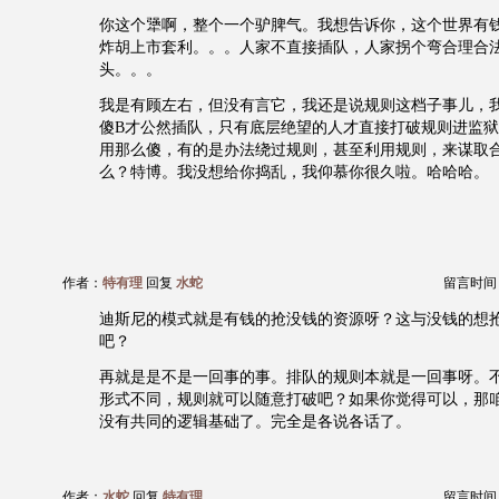
你这个犟啊，整个一个驴脾气。我想告诉你，这个世界有
炸胡上市套利。。。人家不直接插队，人家拐个弯合理合
头。。。
我是有顾左右，但没有言它，我还是说规则这档子事儿，
傻B才公然插队，只有底层绝望的人才直接打破规则进监
用那么傻，有的是办法绕过规则，甚至利用规则，来谋取合
么？特博。我没想给你捣乱，我仰慕你很久啦。哈哈哈。
作者：
特有理
回复
水蛇
留言时间：20
迪斯尼的模式就是有钱的抢没钱的资源呀？这与没钱的想
吧？
再就是是不是一回事的事。排队的规则本就是一回事呀。
形式不同，规则就可以随意打破吧？如果你觉得可以，那
没有共同的逻辑基础了。完全是各说各话了。
作者：
水蛇
回复
特有理
留言时间：20