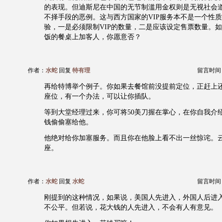
的表现。但迪斯尼在中国的无节制滥用金权则是无视社会
不择手段的恶例。这与西方国家的VIP服务本不是一个性
验，一是必须限制VIP的数量，二是应该设定售票数量。
饭的餐桌上加客人，你愿意否？
作者：
水蛇
回复
特有理
留言时间：20
再给特博举个例子。你如果去餐馆前没提前定位，正赶上
座位，有一个办法，可以让你插队。
等到大堂经理过来，你可将50美刀握在掌心，在你自我介
钱偷偷塞给他。
他绝对给你加塞服务。而且你在他脸上看不出一丝惊诧。
座。
作者：
水蛇
回复
水蛇
留言时间：20
刚提到的这种情况，如果说，美国人先进入，外国人后进
不公平。但若说，花大钱的人先进入，不会有人有意见。