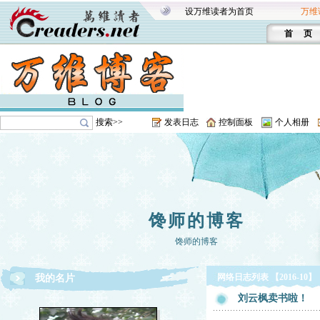
设万维读者为首页
万维
首 页
搜索>>
发表日志
控制面板
个人相册
馋师的博客
馋师的博客
网络日志列表 【2016-10】
我的名片
刘云枫卖书啦！