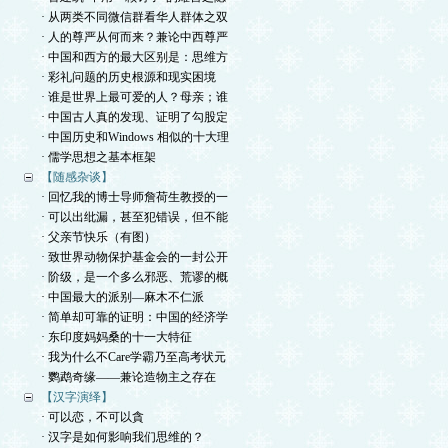
· 从两类不同微信群看华人群体之双
· 人的尊严从何而来？兼论中西尊严
· 中国和西方的最大区别是：思维方
· 彩礼问题的历史根源和现实困境
· 谁是世界上最可爱的人？母亲；谁
· 中国古人真的发现、证明了勾股定
· 中国历史和Windows 相似的十大理
· 儒学思想之基本框架
【随感杂谈】
· 回忆我的博士导师詹荷生教授的一
· 可以出纰漏，甚至犯错误，但不能
· 父亲节快乐（有图）
· 致世界动物保护基金会的一封公开
· 阶级，是一个多么邪恶、荒谬的概
· 中国最大的派别—麻木不仁派
· 简单却可靠的证明：中国的经济学
· 东印度妈妈桑的十一大特征
· 我为什么不Care学霸乃至高考状元
· 鹦鹉奇缘——兼论造物主之存在
【汉字演绎】
· 可以恋，不可以貪
· 汉字是如何影响我们思维的？