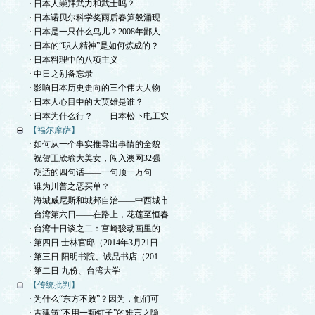
· 日本人崇拜武力和武士吗？
· 日本诺贝尔科学奖雨后春笋般涌现
· 日本是一只什么鸟儿？2008年鄙人
· 日本的“职人精神”是如何炼成的？
· 日本料理中的八项主义
· 中日之别备忘录
· 影响日本历史走向的三个伟大人物
· 日本人心目中的大英雄是谁？
· 日本为什么行？——日本松下电工实
【福尔摩萨】
· 如何从一个事实推导出事情的全貌
· 祝贺王欣瑜大美女，闯入澳网32强
· 胡适的四句话——一句顶一万句
· 谁为川普之恶买单？
· 海城威尼斯和城邦自治——中西城市
· 台湾第六日——在路上，花莲至恒春
· 台湾十日谈之二：宫崎骏动画里的
· 第四日 士林官邸（2014年3月21日
· 第三日 阳明书院、诚品书店（201
· 第二日 九份、台湾大学
【传统批判】
· 为什么“东方不败”？因为，他们可
· 古建筑“不用一颗钉子”的难言之隐