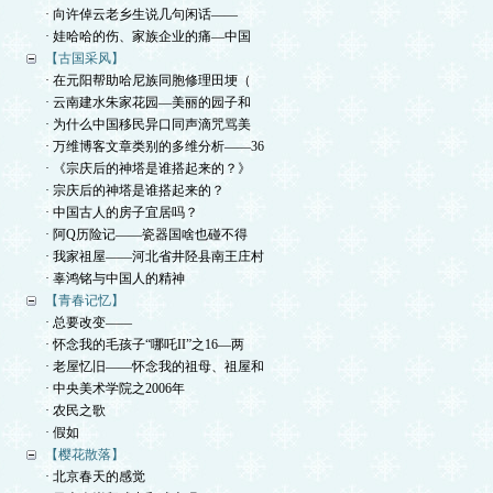
· 向许倬云老乡生说几句闲话——
· 娃哈哈的伤、家族企业的痛—中国
【古国采风】
· 在元阳帮助哈尼族同胞修理田埂（
· 云南建水朱家花园—美丽的园子和
· 为什么中国移民异口同声滴咒骂美
· 万维博客文章类别的多维分析——36
· 《宗庆后的神塔是谁搭起来的？》
· 宗庆后的神塔是谁搭起来的？
· 中国古人的房子宜居吗？
· 阿Q历险记——瓷器国啥也碰不得
· 我家祖屋——河北省井陉县南王庄村
· 辜鸿铭与中国人的精神
【青春记忆】
· 总要改变——
· 怀念我的毛孩子“哪吒II”之16—两
· 老屋忆旧——怀念我的祖母、祖屋和
· 中央美术学院之2006年
· 农民之歌
· 假如
【樱花散落】
· 北京春天的感觉