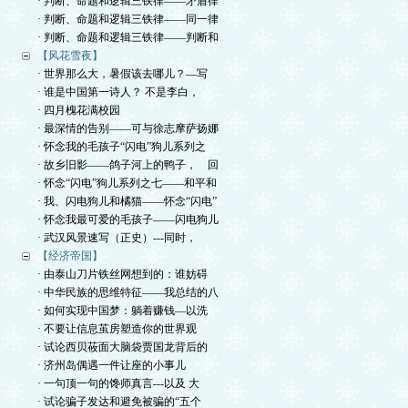
· 判断、命题和逻辑三铁律——矛盾律
· 判断、命题和逻辑三铁律——同一律
· 判断、命题和逻辑三铁律——判断和
【风花雪夜】
· 世界那么大，暑假该去哪儿？—写
· 谁是中国第一诗人？ 不是李白，
· 四月槐花满校园
· 最深情的告别——可与徐志摩萨扬娜
· 怀念我的毛孩子“闪电”狗儿系列之
· 故乡旧影——鸽子河上的鸭子， 回
· 怀念“闪电”狗儿系列之七——和平和
· 我、闪电狗儿和橘猫——怀念“闪电”
· 怀念我最可爱的毛孩子——闪电狗儿
· 武汉风景速写（正史）---同时，
【经济帝国】
· 由泰山刀片铁丝网想到的：谁妨碍
· 中华民族的思维特征——我总结的八
· 如何实现中国梦：躺着赚钱—以洗
· 不要让信息茧房塑造你的世界观
· 试论西贝莜面大脑袋贾国龙背后的
· 济州岛偶遇一件让座的小事儿
· 一句顶一句的馋师真言---以及 大
· 试论骗子发达和避免被骗的“五个