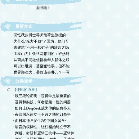
卖书啦！
最新发布
· 回忆我的博士导师詹荷生教授的一
· 为什么“东方不败”？因为，他们可
· 古建筑“不用一颗钉子”的难言之隐
· 由泰山刀片铁丝网想到的：谁妨碍
· 从两类不同微信群看华人群体之双
· 可以出纰漏，甚至犯错误，但不能
· 世界那么大，暑假该去哪儿？—写
分类目录
【逻辑的力量】
· 以三段论证明：逻辑学是最重要的
· 逻辑和实践，何者是第一性的问题
· 如何让DeepSeek成为你的信息仆人
· 夜郎国永远立于不败之地的21条争
· 由日本神户发生2名中国女留学生
· 语言的模糊性，让杠精始终立于不
· 判断、命题和逻辑三铁律——逻辑体