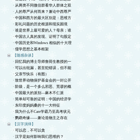
· 从两类不同微信群看华人群体之双
· 人的尊严从何而来？兼论中西尊严
· 中国和西方的最大区别是：思维方
· 彩礼问题的历史根源和现实困境
· 谁是世界上最可爱的人？母亲；谁
· 中国古人真的发现、证明了勾股定
· 中国历史和Windows 相似的十大理
· 儒学思想之基本框架
【随感杂谈】
· 回忆我的博士导师詹荷生教授的一
· 可以出纰漏，甚至犯错误，但不能
· 父亲节快乐（有图）
· 致世界动物保护基金会的一封公开
· 阶级，是一个多么邪恶、荒谬的概
· 中国最大的派别—麻木不仁派
· 简单却可靠的证明：中国的经济学
· 东印度妈妈桑的十一大特征
· 我为什么不Care学霸乃至高考状元
· 鹦鹉奇缘——兼论造物主之存在
【汉字演绎】
· 可以恋，不可以貪
· 汉字是如何影响我们思维的？