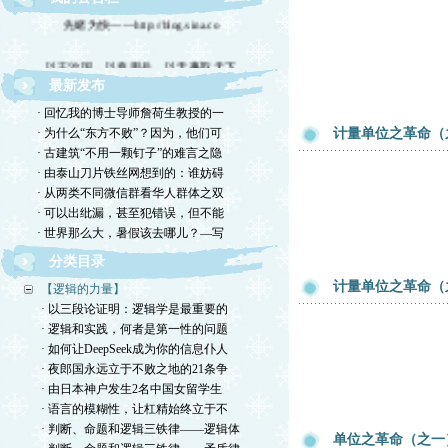
先睹为快——http://blog.sina.co
以正治国，以奇用兵，以无事取天下
最新发布
卖书啦！
· 回忆我的博士导师詹荷生教授的一
· 为什么“东方不败”？因为，他们可
计量单位之革命（
· 古建筑“不用一颗钉子”的难言之隐
· 由泰山刀片铁丝网想到的：谁妨碍
· 从两类不同微信群看华人群体之双
· 可以出纰漏，甚至犯错误，但不能
· 世界那么大，暑假该去哪儿？—写
分类目录
计量单位之革命（
【逻辑的力量】
· 以三段论证明：逻辑学是最重要的
· 逻辑和实践，何者是第一性的问题
· 如何让DeepSeek成为你的信息仆人
· 夜郎国永远立于不败之地的21条争
· 由日本神户发生2名中国女留学生
· 语言的模糊性，让杠精始终立于不
· 判断、命题和逻辑三铁律——逻辑体
单位之革命（之一