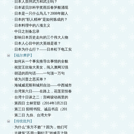
· 日本人崇拜武力和武士吗？
· 日本诺贝尔科学奖雨后春笋般涌现
· 日本是一只什么鸟儿？2008年鄙人
· 日本的“职人精神”是如何炼成的？
· 日本料理中的八项主义
· 中日之别备忘录
· 影响日本历史走向的三个伟大人物
· 日本人心目中的大英雄是谁？
· 日本为什么行？——日本松下电工实
【福尔摩萨】
· 如何从一个事实推导出事情的全貌
· 祝贺王欣瑜大美女，闯入澳网32强
· 胡适的四句话——一句顶一万句
· 谁为川普之恶买单？
· 海城威尼斯和城邦自治——中西城市
· 台湾第六日——在路上，花莲至恒春
· 台湾十日谈之二：宫崎骏动画里的
· 第四日 士林官邸（2014年3月21日
· 第三日 阳明书院、诚品书店（201
· 第二日 九份、台湾大学
【传统批判】
· 为什么“东方不败”？因为，他们可
· 古建筑“不用一颗钉子”的难言之隐