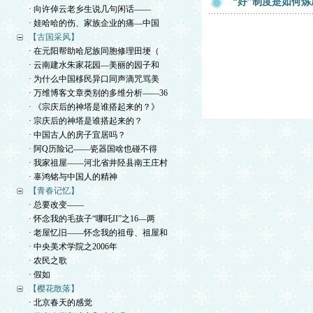
“好”制度是如何炼
· 向许倬云老乡生说几句闲话——
· 娃哈哈的伤、家族企业的痛—中国
【古国采风】
· 在元阳帮助哈尼族同胞修理田埂（
· 云南建水朱家花园—美丽的园子和
· 为什么中国移民异口同声滴咒骂美
· 万维博客文章类别的多维分析——36
· 《宗庆后的神塔是谁搭起来的？》
· 宗庆后的神塔是谁搭起来的？
· 中国古人的房子宜居吗？
· 阿Q历险记——瓷器国啥也碰不得
· 我家祖屋——河北省井陉县南王庄村
· 辜鸿铭与中国人的精神
【青春记忆】
· 总要改变——
· 怀念我的毛孩子“哪吒II”之16—两
· 老屋忆旧——怀念我的祖母、祖屋和
· 中央美术学院之2006年
· 农民之歌
· 假如
【樱花散落】
· 北京春天的感觉