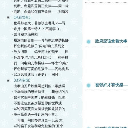
· 判断、命题和逻辑三铁律——矛盾律
· 判断、命题和逻辑三铁律——同一律
· 判断、命题和逻辑三铁律——判断和
【风花雪夜】
· 世界那么大，暑假该去哪儿？—写
· 谁是中国第一诗人？ 不是李白，
· 四月槐花满校园
· 最深情的告别——可与徐志摩萨扬娜
政府应该拿着大棒
· 怀念我的毛孩子“闪电”狗儿系列之
· 故乡旧影——鸽子河上的鸭子， 回
· 怀念“闪电”狗儿系列之七——和平和
· 我、闪电狗儿和橘猫——怀念“闪电”
· 怀念我最可爱的毛孩子——闪电狗儿
· 武汉风景速写（正史）---同时，
【经济帝国】
被强奸才有快感—
· 由泰山刀片铁丝网想到的：谁妨碍
· 中华民族的思维特征——我总结的八
· 如何实现中国梦：躺着赚钱—以洗
· 不要让信息茧房塑造你的世界观
· 试论西贝莜面大脑袋贾国龙背后的
· 济州岛偶遇一件让座的小事儿
· 一句顶一句的馋师真言---以及 大
· 试论骗子发达和避免被骗的“五个