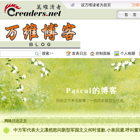
设万维读者为首页
万维
首 页
搜索>>
发表日志
控制面板
个人相册
Pascal的博客
日光之下并无新事；一切历史都是当代史。
网络日志正文
中方军代表大义凛然怒问新型军国主义何时道歉.小泉回避.呼叫董