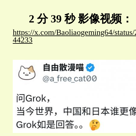
2 分 39 秒 影像视频
https://x.com/Baoliaogeming64/statu
44233