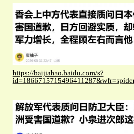
https://baijiahao.baidu.com/s?
id=1866715715496411287&wfr=spide