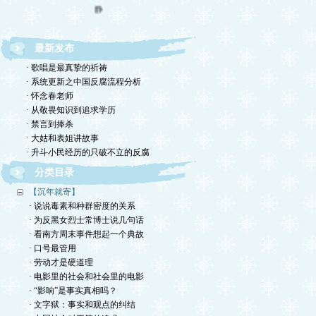
静
最新发布
· 歌唱是最真挚的祈祷
· 系统更新之中国反腐流程分析
· 怀念春老师
· 从敬畏知识到追求学历
· 禁言到捧杀
· 大姑和表姐讲故事
· 升斗小民经历的只破不立的反腐
分类目录
【沉年就寄】
· 说说毒素和种群密度的关系
· 为反黑女烈士常博士说几句话
· 看南方周末事件想起一个典故
· 口号最管用
· 劳动才是硬道理
· 电影里的社会和社会里的电影
· “影响”是事实真相吗？
· 文字狱：事实和观点的纠结