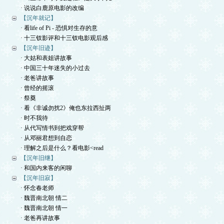
· 说说白鹿原电影的改编
【沉年就记】
· 看life of Pi - 恐惧对生存的意
· 十三钗影评和十三钗电影观后感
【沉年旧迹】
· 大姑和表姐讲故事
· 中国三十年迷失的小过去
· 老爸讲故事
· 曾经的摇滚
· 祭奠
· 看《非诚勿扰2》俺也东拉西扯两
· 时不我待
· 从代写情书到把戏穿帮
· 从邓丽君想到自恋
· 理解之后是什么？看电影<read
【沉年旧继】
· 和国内来客的闲聊
【沉年旧寂】
· 怀念春老师
· 魏晋南北朝 情二
· 魏晋南北朝 情一
· 老爸再讲故事