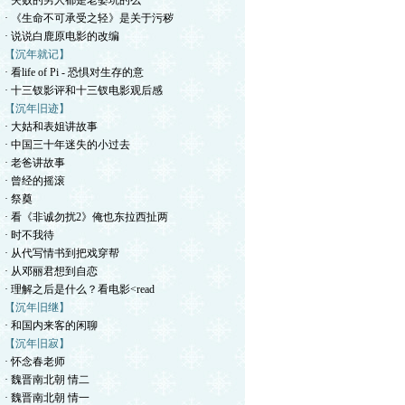
· 失败的男人都是老婆坑的么
· 《生命不可承受之轻》是关于污秽
· 说说白鹿原电影的改编
【沉年就记】
· 看life of Pi - 恐惧对生存的意
· 十三钗影评和十三钗电影观后感
【沉年旧迹】
· 大姑和表姐讲故事
· 中国三十年迷失的小过去
· 老爸讲故事
· 曾经的摇滚
· 祭奠
· 看《非诚勿扰2》俺也东拉西扯两
· 时不我待
· 从代写情书到把戏穿帮
· 从邓丽君想到自恋
· 理解之后是什么？看电影<read
【沉年旧继】
· 和国内来客的闲聊
【沉年旧寂】
· 怀念春老师
· 魏晋南北朝 情二
· 魏晋南北朝 情一