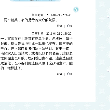
留言时间：2011-04-21 22:28:43
靠一两个精英，靠的是劳苦大众的觉悟。
回复
|
0
留言时间：2011-04-21 21:36:20
說一，實實在在！誰都有點臭毛病。怎樣改，還得
做起來。指天誓日地詛咒一點用也沒有。博主說的
很中肯。也不知肉食者們聽不聽得到。其中一條，
由毛的家人出面請求，或者以他們的名義，讓他老
。埋到韶山也可以，埋到香山也不錯。適當造個陵
太政治化，也不要利用這個來做什麼政治宣示。能
熟的一種標誌了。
回复
|
0