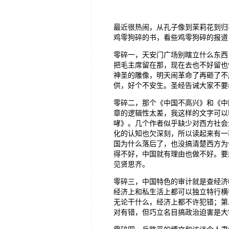
最近很热闹，从孔子像到茉莉花到归
鸡零狗碎的书，看些鸡零狗碎的报道
零碎一，天安门广场别瞎立什么东西
把毛主席留在那，现在去也不好留也
神圣的雕像，明天闹革命了再砸了不
供，好个不安生。圣经告诫大家不要
零碎二，那个《中国不高兴》和《中
章的逻辑性太差，我这样的文字可以
哮》。几个作者似乎缺少对西方社会
化的认知也欠深刻，所以读起来有一
国为什么落后了，也没搞清楚西方为
得不好，中国就有理由也做不好。要
见贤思齐。
零碎三，中国特色的审计就是查经济
经济上和私生活上都可以独立特行横
无论干什么，经济上都不许犯错；第
对有错，但巧立名目搞政治迫害是大