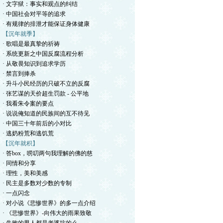
· 文字狱：事实和观点的纠结
· 中国社会对平等的追求
· 有规律的排泄才能保证身体健康
【沉年就季】
· 歌唱是最真挚的祈祷
· 系统更新之中国反腐流程分析
· 从敬畏知识到追求学历
· 禁言到捧杀
· 升斗小民经历的只破不立的反腐
· 张艺谋的天价超生罚款 - 公平地
· 我看朱令案的要点
· 说说俺知道的民族间的互不待见
· 中国三十年前后的小对比
· 逃奶粉荒和逃饥荒
【沉年就积】
· 答box，唠叨两句我理解的佛的慈
· 同情和分享
· 理性，美和美感
· 民主是多数对少数的专制
· 一点闪念
· 对小说《悲惨世界》的多一点介绍
· 《悲惨世界》-向伟大的雨果致敬