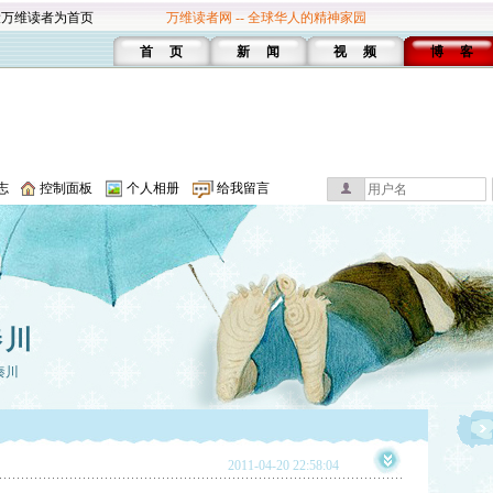
设万维读者为首页
万维读者网 -- 全球华人的精神家园
首 页
新 闻
视 频
博 客
志
控制面板
个人相册
给我留言
秦川
秦川
2011-04-20 22:58:04