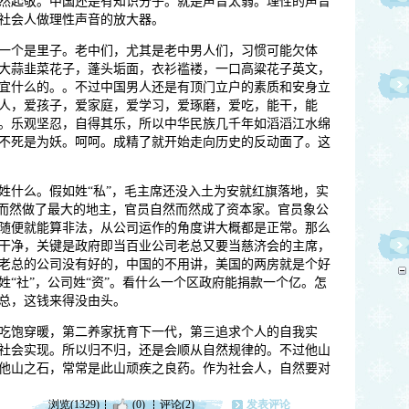
然起敬。中国还是有知识分子。就是声音太弱。理性的声音
社会人做理性声音的放大器。
一个是里子。老中们，尤其是老中男人们，习惯可能欠体
大蒜韭菜花子，蓬头垢面，衣衫褴褛，一口高粱花子英文，
宜什么的。。不过中国男人还是有顶门立户的素质和安身立
人，爱孩子，爱家庭，爱学习，爱琢磨，爱吃，能干，能
。乐观坚忍，自得其乐，所以中华民族几千年如滔滔江水绵
不死是为妖。呵呵。成精了就开始走向历史的反动面了。这
姓什么。假如姓“私”，毛主席还没入土为安就红旗落地，实
然而然做了最大的地主，官员自然而然成了资本家。官员象公
随便就能算非法，从公司运作的角度讲大概都是正常。那么
干净，关键是政府即当百业公司老总又要当慈济会的主席，
老总的公司没有好的，中国的不用讲，美国的两房就是个好
“社”，公司姓“资”。看什么一个区政府能捐款一个亿。怎
总，这钱来得没由头。
吃饱穿暖，第二养家抚育下一代，第三追求个人的自我实
社会实现。所以归不归，还是会顺从自然规律的。不过他山
他山之石，常常是此山顽疾之良药。作为社会人，自然要对
浏览(1329)
(0)
评论(2)
发表评论