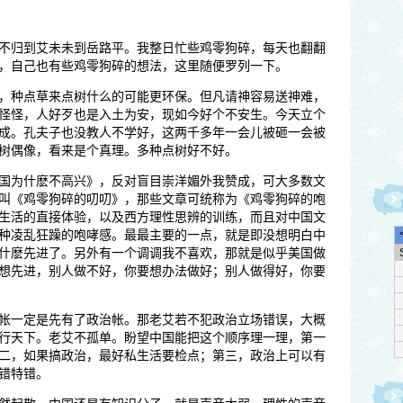
不归到艾未未到岳路平。我整日忙些鸡零狗碎，每天也翻翻
，自己也有些鸡零狗碎的想法，这里随便罗列一下。
，种点草来点树什么的可能更环保。但凡请神容易送神难，
怪怪，人好歹也是入土为安，现如今好个不安生。今天立个
成。孔夫子也没教人不学好，这两千多年一会儿被砸一会被
树偶像，看来是个真理。多种点树好不好。
国为什麽不高兴》，反对盲目崇洋媚外我赞成，可大多数文
叫《鸡零狗碎的叨叨》，那些文章可统称为《鸡零狗碎的咆
生活的直接体验，以及西方理性思辨的训练，而且对中国文
种凌乱狂躁的咆哮感。最最主要的一点，就是即没想明白中
什麽先进了。另外有一个调调我不喜欢，那就是似乎美国做
想先进，别人做不好，你要想办法做好；别人做得好，你要
帐一定是先有了政治帐。那老艾若不犯政治立场错误，大概
行天下。老艾不孤单。盼望中国能把这个顺序理一理，第一
二，如果搞政治，最好私生活要检点；第三，政治上可以有
错特错。