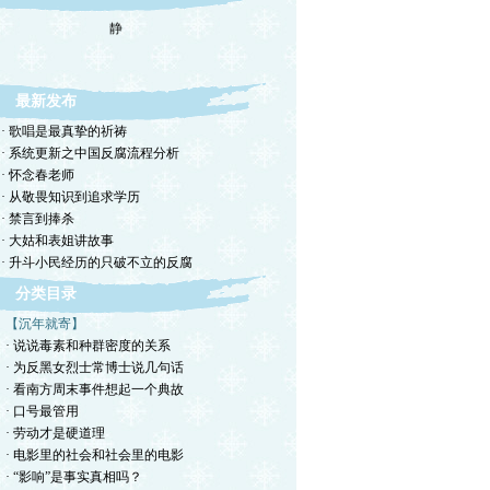
静
最新发布
· 歌唱是最真挚的祈祷
· 系统更新之中国反腐流程分析
· 怀念春老师
· 从敬畏知识到追求学历
· 禁言到捧杀
· 大姑和表姐讲故事
· 升斗小民经历的只破不立的反腐
分类目录
【沉年就寄】
· 说说毒素和种群密度的关系
· 为反黑女烈士常博士说几句话
· 看南方周末事件想起一个典故
· 口号最管用
· 劳动才是硬道理
· 电影里的社会和社会里的电影
· “影响”是事实真相吗？