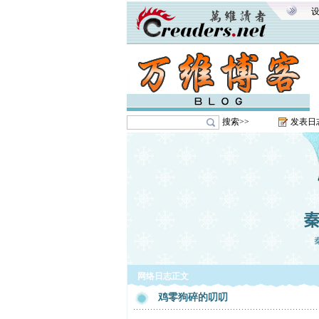
搜索>>
发表日
网络日志正文
鸡零狗碎的叨叨