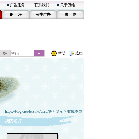
广告服务
联系我们
关于万维
论 坛
分类广告
购 物
帮助
退出
https://blog.creaders.net/u/2579/
>
复制
>
收藏本页
我的名片