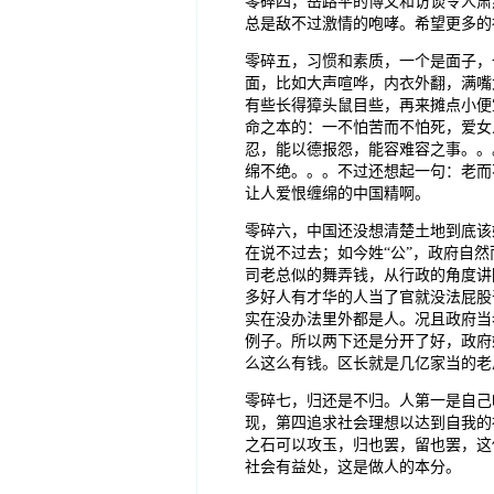
零碎四，岳路平的博文和访谈令人肃
总是敌不过激情的咆哮。希望更多的
零碎五，习惯和素质，一个是面子，
面，比如大声喧哗，内衣外翻，满嘴
有些长得獐头鼠目些，再来摊点小便
命之本的：一不怕苦而不怕死，爱女
忍，能以德报怨，能容难容之事。。
绵不绝。。。不过还想起一句：老而
让人爱恨缠绵的中国精啊。
零碎六，中国还没想清楚土地到底该
在说不过去；如今姓“公”，政府自
司老总似的舞弄钱，从行政的角度讲
多好人有才华的人当了官就没法屁股
实在没办法里外都是人。况且政府当
例子。所以两下还是分开了好，政府姓
么这么有钱。区长就是几亿家当的老
零碎七，归还是不归。人第一是自己
现，第四追求社会理想以达到自我的
之石可以攻玉，归也罢，留也罢，这
社会有益处，这是做人的本分。