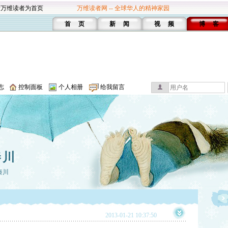
设万维读者为首页
万维读者网 -- 全球华人的精神家园
首 页
新 闻
视 频
博 客
志
控制面板
个人相册
给我留言
秦川
秦川
2013-01-21 10:37:50