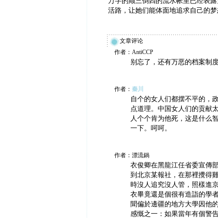
万字的颠三倒四的流水帐里已经表露
活路，让她们能体面地追求自己的梦
文章评论
作者：AntiCCP
别忘了，还有万恶的档案制
作者：
秦川
自个的女人们都摆不平的，
点道理。中国女人们的贡献
人个个肯为他死，这是什么
一下。呵呵。
作者：漂流鍋
衣俊卿在黑龍江任省委宣傳
到北京某報社，在那裡攪得
時沒人追究沒人管，照樣進
衣畢竟還是個很有造詣的學
聞偏於邊疆的地方大學因他
感慨之一：如果當年有個警