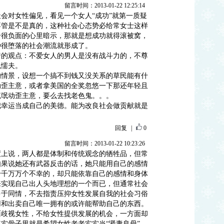
留言时间：2013-01-22 12:25:14
会对女性偏见，看见一个女人“成功”就第一质疑
不管是不是真的，这种社会心态势必给常女士这样
个很负面的心里暗示，那就是想成功就得滚被窝，
种很堕落的社会潮流就形成了。
爹的观点：不爱女人的男人是没有战斗力的，不尊
包懦夫。
的情景，设想一个搞不到钱又没关系的草民能有什
动歪主意，或者拿美国的全奖忽悠一下那还年轻且
流氓动歪主意，要么去找老色鬼。。。
把幸运当成自己的美德。能为改良社会做贡献就是
回复
|
0
留言时间：2013-01-22 10:23:26
度上说，两人都是体制和传统观念的牺牲品，但常
如果说她还有武器反击的话，她只能用自己的感情
千千万万个不幸的，却只能依靠自己的感情和身体
来实现自己出人头地理想的一个而已，但通常社会
多于同情，不去指责压抑女性发展自我的社会习俗
用和出卖自己唯一拥有的或许能帮助自己的东西。
面歧视女性，不给女性提供发展的机会，一方面却
实骨子里就是希望女性老老实实当“贤妻良母”，