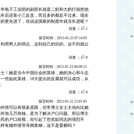
当年电子工业部的副部长就是二奶和大奶打假把他
几年后还靠小三反贪，而且多的都反不过来。现在
段的更先进了，你说这国家的制度咋就没长进呢？
回复
|
1
留言时间：2013-01-23 07:14:05
，利用男人的弱点，达到自己的目的。达不到就让
回复
|
0
留言时间：2013-01-23 06:09:15
博士！她是当今中国社会的英雄，她的决心和斗志
一些如此英雄，18大提出的反腐就可以成功，从
劳。
回复
|
0
留言时间：2013-01-22 23:01:05
搞婚外情可以有很多原因，但常博士女士主动向比她
还外加几万块钱，是为了解决户口问题。所以博主
人民的户口歧视，却引起了您党奴同志的强烈不
照样有婚外情等等捣浆糊，这不是耍赖吗？