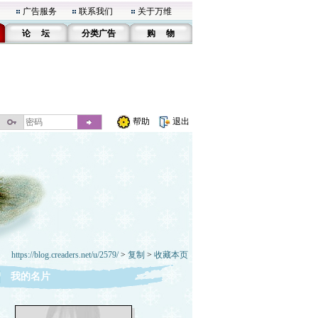
广告服务
联系我们
关于万维
论 坛
分类广告
购 物
帮助
退出
https://blog.creaders.net/u/2579/
>
复制
>
收藏本页
我的名片