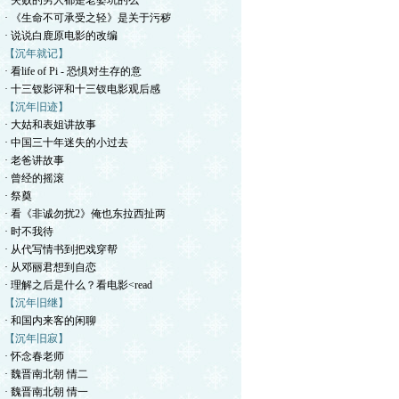
· 失败的男人都是老婆坑的么
· 《生命不可承受之轻》是关于污秽
· 说说白鹿原电影的改编
【沉年就记】
· 看life of Pi - 恐惧对生存的意
· 十三钗影评和十三钗电影观后感
【沉年旧迹】
· 大姑和表姐讲故事
· 中国三十年迷失的小过去
· 老爸讲故事
· 曾经的摇滚
· 祭奠
· 看《非诚勿扰2》俺也东拉西扯两
· 时不我待
· 从代写情书到把戏穿帮
· 从邓丽君想到自恋
· 理解之后是什么？看电影<read
【沉年旧继】
· 和国内来客的闲聊
【沉年旧寂】
· 怀念春老师
· 魏晋南北朝 情二
· 魏晋南北朝 情一