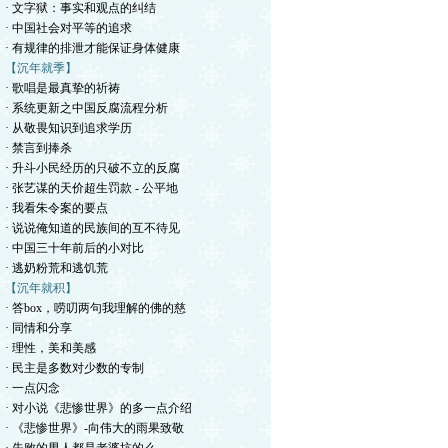
· 文字狱：事实和观点的纠结
· 中国社会对平等的追求
· 有规律的排泄才能保证身体健康
【沉年就季】
· 歌唱是最真挚的祈祷
· 系统更新之中国反腐流程分析
· 从敬畏知识到追求学历
· 禁言到捧杀
· 升斗小民经历的只破不立的反腐
· 张艺谋的天价超生罚款 - 公平地
· 我看朱令案的要点
· 说说俺知道的民族间的互不待见
· 中国三十年前后的小对比
· 逃奶粉荒和逃饥荒
【沉年就积】
· 答box，唠叨两句我理解的佛的慈
· 同情和分享
· 理性，美和美感
· 民主是多数对少数的专制
· 一点闪念
· 对小说《悲惨世界》的多一点介绍
· 《悲惨世界》-向伟大的雨果致敬