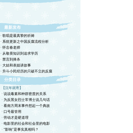
最新发布
· 歌唱是最真挚的祈祷
· 系统更新之中国反腐流程分析
· 怀念春老师
· 从敬畏知识到追求学历
· 禁言到捧杀
· 大姑和表姐讲故事
· 升斗小民经历的只破不立的反腐
分类目录
【沉年就寄】
· 说说毒素和种群密度的关系
· 为反黑女烈士常博士说几句话
· 看南方周末事件想起一个典故
· 口号最管用
· 劳动才是硬道理
· 电影里的社会和社会里的电影
· “影响”是事实真相吗？