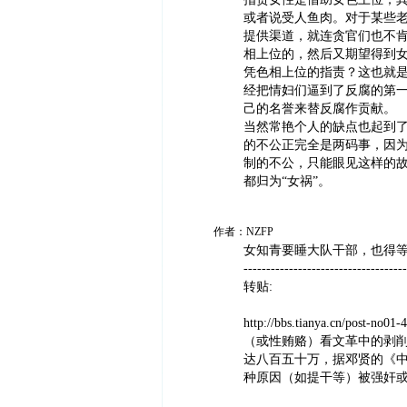
或者说受人鱼肉。对于某些
提供渠道，就连贪官们也不
相上位的，然后又期望得到
凭色相上位的指责？这也就
经把情妇们逼到了反腐的第
己的名誉来替反腐作贡献。
当然常艳个人的缺点也起到
的不公正完全是两码事，因
制的不公，只能眼见这样的
都归为“女祸”。
作者：NZFP
女知青要睡大队干部，也得
------------------------------------
转贴:
http://bbs.tianya.cn/po
（或性贿赂）看文革中的剥削现
达八百五十万，据邓贤的《中
种原因（如提干等）被强奸