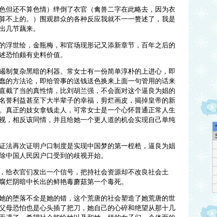
色但还不算色情）绊倒了衣官（禽兽二字在此略去，因为衣
算不上的。）围观群众的各种反应我就不一一赘述了，我是
出几节藕来。
的浮世绘，金瓶梅，和官场现形记又添新章节，百年之后的
述恐怕颇有史料价值。
遏制复杂黑暗的利器。常女士有一份简单淳朴的上进心，即
蠢的方法论，即给管事的送钱送色换来上面一句管用的话来
直截了当的真性情，比刘胡兰强，不会面对这个逼良为娼的
名誉利益甚至下大半辈子的幸福，剪烂画皮，揭掉皇帝的新
。真正的妓女拿钱走人，可常女士是一个心怀普通正常人生
视，相反该同情，并且给她一个更人道的机会实现自己单纯
证法再次证明户口制度是实现中国梦的第一桎梏，逼良为娼
除中国人民因户口受到的歧视开始。
，给衣官们发出一个信号，把持社会资源却不改良社会土
腐烂阴暗中长出的鲜艳毒蘑菇第一个毒死。
她的堕落不全是她的错，这个荒唐的社会塑造了她荒唐的世
父母恐怕也是心头插了把刀，她自己的心碎和绝望从那十几