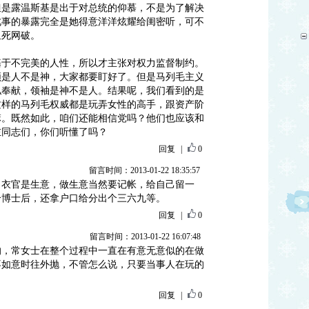
但是露温斯基是出于对总统的仰慕，不是为了解决
此事的暴露完全是她得意洋洋炫耀给闺密听，可不
鱼死网破。
基于不完美的人性，所以才主张对权力监督制约。
顿是人不是神，大家都要盯好了。但是马列毛主义
私奉献，领袖是神不是人。结果呢，我们看到的是
这样的马列毛权威都是玩弄女性的高手，跟资产阶
嘛。既然如此，咱们还能相信党吗？他们也应该和
左同志们，你们听懂了吗？
回复
|
0
留言时间：2013-01-22 18:35:57
引衣官是生意，做生意当然要记帐，给自己留一
个博士后，还拿户口给分出个三六九等。
回复
|
0
留言时间：2013-01-22 16:07:48
的，常女士在整个过程中一直在有意无意似的在做
不如意时往外抛，不管怎么说，只要当事人在玩的
回复
|
0