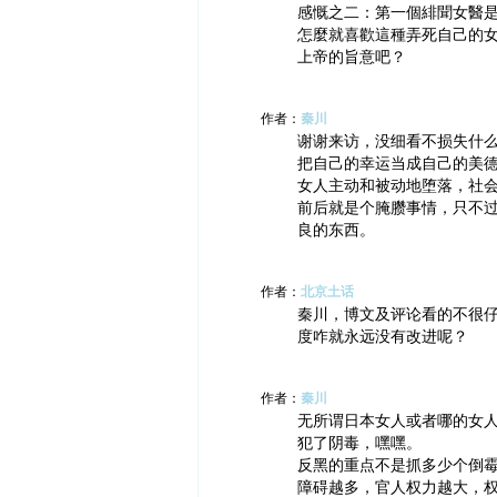
感慨之二：第一個緋聞女醫
怎麼就喜歡這種弄死自己的
上帝的旨意吧？
作者：
秦川
谢谢来访，没细看不损失什
把自己的幸运当成自己的美
女人主动和被动地堕落，社
前后就是个腌臜事情，只不
良的东西。
作者：
北京土话
秦川，博文及评论看的不很
度咋就永远没有改进呢？
作者：
秦川
无所谓日本女人或者哪的女
犯了阴毒，嘿嘿。
反黑的重点不是抓多少个倒
障碍越多，官人权力越大，