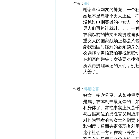
作者：
秦川
谢谢各位网友的补充。一个社
她是不是靠哪个男人上位，
没见过巾帼英雄的小女人一
男人们再将计就计。。。一
在我以前的博文里就提过俺
重女人的国家战场上都是怂
象我出国时碰到的必须赎身
么选择？男孩恐怕要找流氓
在相亲的姘头；女孩要么找
所以再提醒幸运的人们，别
大善了。
作者：
蜉蝣之暮
好文！多谢分享。从某种程
是属于在体制中最无奈的，
和身体了。常艳事实上只是
与占据高位的男性官员周旋
对作为弱者的常女士的指责
和制度，反而去责怪弱者利
这个社会一方面在就业等方
指责女性是借助女色上位；其