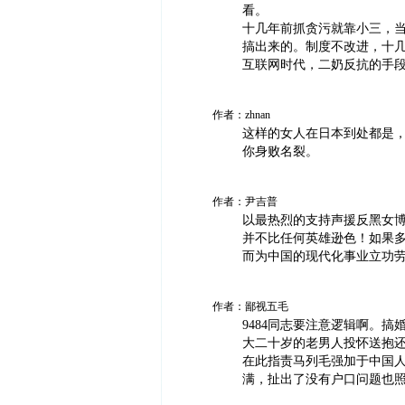
看。
十几年前抓贪污就靠小三，
搞出来的。制度不改进，十
互联网时代，二奶反抗的手
作者：zhnan
这样的女人在日本到处都是
你身败名裂。
作者：尹吉普
以最热烈的支持声援反黑女
并不比任何英雄逊色！如果多
而为中国的现代化事业立功
作者：鄙视五毛
9484同志要注意逻辑啊。
大二十岁的老男人投怀送抱
在此指责马列毛强加于中国
满，扯出了没有户口问题也