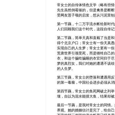
常女士的自传体情色文学（略有些情
先生虽然倒霉催的，但是禽兽是断断
受网友莲子颂的启发，想从污泥里刨
第一节藕，十二万字流水帐给新时代
人们回顾我们这个时代，这段自传记
第二节藕，简单天真和直截了当是和
得个北京户口；常女士有一份天真愚
实现自己的人生梦；常女士更有一份
荒唐世界引颈受死，而是牺牲自己的
衣，和这个骗吃骗睡的衣官同归于尽
梦的真烈女，我们对她的遭遇不该歧
的人生梦。
第三节藕，常女士的堕落和遭遇用反
的第一毒瘤，中国社会进步必须从消
第四节藕，常女士的鱼死网破之列举
壤，自以为混水能摸大鱼，结果却被
最后一节藕，是我对常女士的同情。
界观。她的婚姻估计是完了，给自己