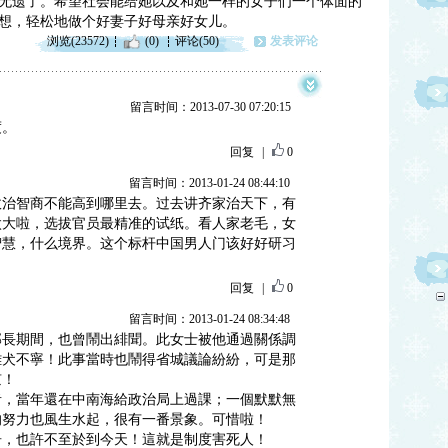
无遗了。希望社会能给她以及和她一样的女子们一个体面的
想，轻松地做个好妻子好母亲好女儿。
浏览(23572)
(0)
评论(50)
发表评论
留言时间：2013-07-30 07:20:15
度。
回复
|
0
留言时间：2013-01-24 08:44:10
政治智商不能高到哪里去。过去讲齐家治天下，有
太大啦，选拔官员最精准的试纸。看人家老毛，女
智慧，什么境界。这个标杆中国男人门该好好研习
回复
|
0
留言时间：2013-01-24 08:34:48
部長期間，也曾鬧出緋聞。此女士被他通過關係調
雞犬不寧！此事當時也鬧得省城議論紛紛，可是那
京！
者，當年還在中南海給政治局上過課；一個默默無
的努力也風生水起，很有一番景象。可惜啦！
告，也許不至於到今天！這就是制度害死人！