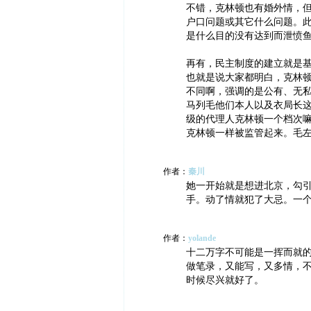
不错，克林顿也有婚外情，
户口问题或其它什么问题。
是什么目的没有达到而泄愤
再有，民主制度的建立就是
也就是说大家都明白，克林
不同啊，强调的是公有、无
马列毛他们本人以及衣局长
级的代理人克林顿一个档次
克林顿一样被监管起来。毛
作者：
秦川
她一开始就是想进北京，勾
手。动了情就犯了大忌。一
作者：
yolande
十二万字不可能是一挥而就
做笔录，又能写，又多情，
时候尽兴就好了。