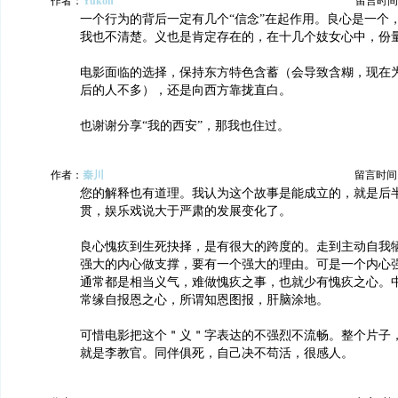
作者：
Yukon
留言时间：20
一个行为的背后一定有几个“信念”在起作用。良心是一个
我也不清楚。义也是肯定存在的，在十几个妓女心中，份
电影面临的选择，保持东方特色含蓄（会导致含糊，现在
后的人不多），还是向西方靠拢直白。
也谢谢分享“我的西安”，那我也住过。
作者：
秦川
留言时间：20
您的解释也有道理。我认为这个故事是能成立的，就是后
贯，娱乐戏说大于严肃的发展变化了。
良心愧疚到生死抉择，是有很大的跨度的。走到主动自我
强大的内心做支撑，要有一个强大的理由。可是一个内心
通常都是相当义气，难做愧疚之事，也就少有愧疚之心。
常缘自报恩之心，所谓知恩图报，肝脑涂地。
可惜电影把这个＂义＂字表达的不强烈不流畅。整个片子
就是李教官。同伴俱死，自己决不苟活，很感人。