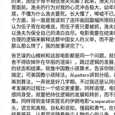
的来，因伍子胥不相信渔夫先躲了起来，渔夫为
胥面前。渔夫的行为对我的心灵冲击极大，幼年
惑，不懂为什么渔夫要死。长大懂了，唏嘘不已
个方面，另一面是我读到了连环画因篇幅所限砍
认为伍子胥在劫难逃，而伍子胥只要被抓，渔夫
以渔夫为保全自己的清白自尽。电影需要在结束
合理的逻辑来解释这群中国女人的义举，而不是
那么那么馋了，我的故事讲完了”。
张艺谋的山楂树和这部电影都是同一个问题，就
舍不得砍掉外在华丽的渲染），跳过逻辑的发展
的状态和结果。就像中国教小孩算术，告诉你除
搞定；可美国教小孩除法，从
讲到分组，
pattern
再到算法，一弄就是好几学期。不过我还是认同
考发展的过程比一个结论更重要。同样道理，电
感同身受，就要把持住逻辑的发展和转折，而不
集。同样得到金球奖提名的伊朗电影“
a separatio
头，谎言和真相，自私和良知，懦弱和勇气，在
结着展开，让看官追随着每个人物内心的斗争，