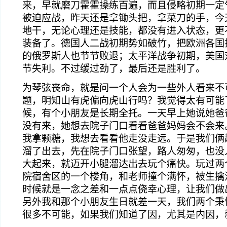
来，早就磨刀霍霍操练百遍，而且侵略初期一定
被迫应战，昨天还是拿锄头把，拿菜刀的手，今
地干，无论心理还是技能，都没有进入状态，更
装备了。德国人二战初期势如破竹，把欧洲各国
的俄罗斯人也节节败退；太平洋战争初期，美国
节失利。不过缓过劲了，最后还是胜利了。
为琴弦丧命，就是问一个人会为一些外人看来不
题，明知山有虎偏向虎山行吗？我觉得太有可能
候，有个小朋友是长期全托。一天早上她说她爸
没有来，她想去院子门口看看爸爸妈妈会不会来
我拿颗糖，我想去看看他走没走远。于是我们俩
溜了出去，先在院子门口张望，路人匆匆，也没
大起来，就迈开小腿溜达出去玩个痛快。玩过两
院宿舍区的一个楼角，和老师撞个满怀，被生擒
时候就是一念之差和一点点侥幸心理，让我们做
另外我和那个小朋友生日就差一天，我们两个秉
很多不可能，如果我们知道了因，尤其是内因，