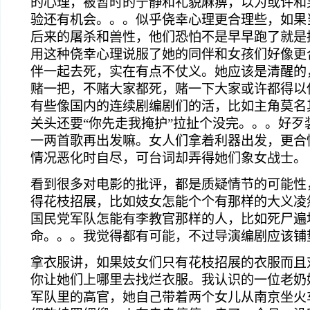
的心理，被暂时的宁静和礼貌麻痹，以为或许和
验还有机会。。。似乎侥幸心理更合理些，如果
后来的屠杀和兽性，他们恐怕不是早早跑了就是
用这种侥幸心理说服了她的同伴和女孩们好像更
伴一起去死，实在有点不仗义。她应该是清醒的
赌一把，不赌大家都死，赌一下大家或许都得以
有些像国内的连续剧编剧们的活，比如主角莫名
关头还要“你先走我掩护”拉扯个没完。。。好歹
一两首歌再出发嘛。女人们拿着利器出发，更合
情况恶化时自尽，可台词却弄得她们象女战士。
看到很多对电影的批评，都是质疑情节的可能性
得花枝招展，比如妓女怎能个个有那样的大义凌
国民党军队怎能有李教官那样的人，比如死尸遍
命。。。我觉得都有可能，不过导演编剧应该铺
拿衣服讲，如果妓女们只有花枝招展的衣服而且
你让她们上哪里去找烂衣服。我认识的一位老奶
军队里的高官，她自己带着两个女儿从南京坐火