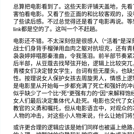
总算把电影看到了。这些天影评铺天盖地，先看
害怕看电影。又看了些正面的和比较客观的，没
了些读后感。不过总觉得还是看了电影再说。等
都是空的了。这叫一个不赶趟。
link
电影还不错。不太深刻但是很感人（“活着”是深
战士们身背手榴弹用血肉之躯对抗坦克，还有青
袅袅婷婷唱那秦淮曲，令我落泪。前半部节奏紧
后半部，从豆蔻去找琴弦开始，逻辑上比较突兀
青楼女们决定替女学生，台词有些无厘头，也缺
性。按理说女人保护女孩去周旋男人，情感上逻
是电影里从开始每一步都充满了死亡和强奸的冲
似乎缺少了一个比“死”更强有力的“因”来解释
女人们最后决定集体代人赴死。电影也交代了女
教官的义勇和嘱托，但从电影语言中，对观众的
人物的冲击，对这些小人物来说，什么让她们将
或许更合理的逻辑应该是她们同样也被逼上绝路