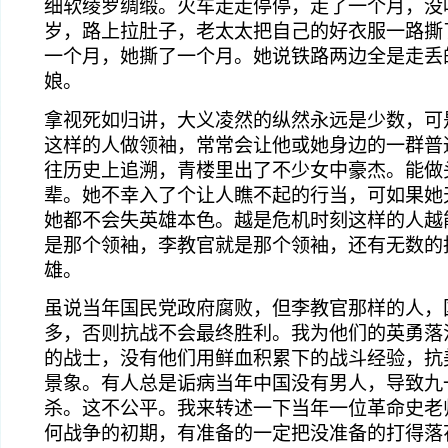
细软绫罗绸缎。火车走走停停，走了一个月，没
岁，路上拉肚子，老太太把自己的好衣服一路撕
一个月，她撕了一个月。她说铁路两边全是走丢
娘。
拿视死如归讲，大义凌然的纵然永远是少数，可
这样的人做领袖，常常会让他或她身边的一群普
往历史上追溯，青楼里出了不少女中豪杰。能做
辈。她不幸入了个让人瞧不起的行当，可如果她
她都不会失英雄本色。越是危机时刻这样的人越
是那个领袖，李教官就是那个领袖，还有无数的
雄。
虽说当年国民党政府腐败，但李教官那样的人，
多，否则抗战不会最终胜利。我为他们的英勇落
的战士，没有他们用鲜血积累下的战斗经验，抗
景象。有人总是诟病当年中国没有男人，导致九
杀。这不公平。我来转述一下当年一位革命史老
何战争的初期，有准备的一定把没准备的打得落