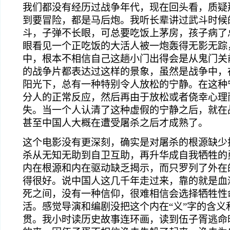
我们都没有经历过战争年代，现在回头看，质疑
到要冒险，都是马后炮。我听长辈讲过武斗时候
斗，子弹不长眼，可总要吃饭上茅房，孩子病了
眼看见一个正吃饭的大活人被一炮轰得无影无踪
中，根本不相信自己这趟小门出得会是从鬼门关
的战争片都表达过这样的景象，虽然是战争中，
阳光下，总有一种特别令人放松的宁静。在这种
分人的正常反应，然后再由于放松或者侥幸心理
失。当一个人认清了这种虚假的宁静之后，就在
甚至中国人大概在遭受屠杀之后才成熟了。
这个电影没有更深刻，确实是对屠杀的根源缺少
杀从无知无助到自卫互助，再升华成自我牺牲的
内在根源和内在驱动缺乏揭示，而只罗列了外在
得很好。说中国人这几千年走过来，靠的就是血液
死之间，没有一种信仰，很难相信会选择牺牲性
活。感觉导演和编剧没把这个内在“义”字的含义
贯。我小时读历史故事连环画，读到伍子胥逃命