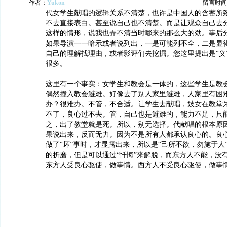
作者：
Yukon
留言时间：20
代女学生献唱的逻辑关系不清楚，也许是中国人的含蓄所
不去直接表白。甚至说自己也不清楚。而是让观众自己去
这样的情形，说我也弄不清当时哪来的那么大的劲。事后
如果导演一一暗示或者说列出，一是可能列不全，二是显
自己的理解找理由，或者影评们去挖掘。您这里提出是“义
很多。
这里有一个事实：女学生和教会是一体的，这些学生是教
偶然撞入教会避难。好像去了别人家里避难，人家里有困
办？很难办。不管，不合适。让学生去献唱，妓女在教堂
不了，良心过不去。管，自己也是避难的，能力不足，只
之，出了教堂就是死。所以，别无选择。代献唱的根本原因
果说出来，反而无力。因为不是所有人都承认良心的。良
做了“坏”事时，才显露出来，所以是“己所不欲，勿施于人
的折磨，但是可以通过“忏悔”来解脱，而东方人不能，没
东方人受良心驱使，做事情。西方人不受良心驱使，做事