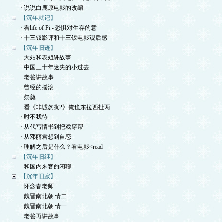
· 说说白鹿原电影的改编
【沉年就记】
· 看life of Pi - 恐惧对生存的意
· 十三钗影评和十三钗电影观后感
【沉年旧迹】
· 大姑和表姐讲故事
· 中国三十年迷失的小过去
· 老爸讲故事
· 曾经的摇滚
· 祭奠
· 看《非诚勿扰2》俺也东拉西扯两
· 时不我待
· 从代写情书到把戏穿帮
· 从邓丽君想到自恋
· 理解之后是什么？看电影<read
【沉年旧继】
· 和国内来客的闲聊
【沉年旧寂】
· 怀念春老师
· 魏晋南北朝 情二
· 魏晋南北朝 情一
· 老爸再讲故事