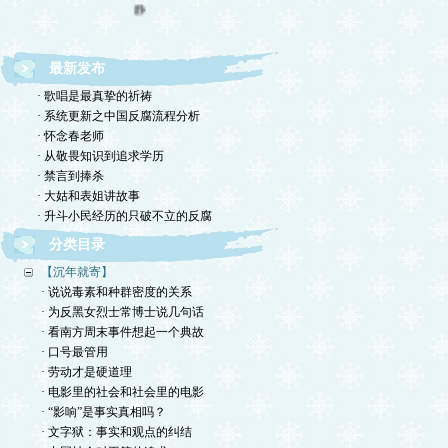
静
最新发布
· 歌唱是最真挚的祈祷
· 系统更新之中国反腐流程分析
· 怀念春老师
· 从敬畏知识到追求学历
· 禁言到捧杀
· 大姑和表姐讲故事
· 升斗小民经历的只破不立的反腐
分类目录
【沉年就寄】
· 说说毒素和种群密度的关系
· 为反黑女烈士常博士说几句话
· 看南方周末事件想起一个典故
· 口号最管用
· 劳动才是硬道理
· 电影里的社会和社会里的电影
· “影响”是事实真相吗？
· 文字狱：事实和观点的纠结