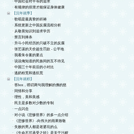
· 中国社会对平等的追求
· 有规律的排泄才能保证身体健康
【沉年就季】
· 歌唱是最真挚的祈祷
· 系统更新之中国反腐流程分析
· 从敬畏知识到追求学历
· 禁言到捧杀
· 升斗小民经历的只破不立的反腐
· 张艺谋的天价超生罚款 - 公平地
· 我看朱令案的要点
· 说说俺知道的民族间的互不待见
· 中国三十年前后的小对比
· 逃奶粉荒和逃饥荒
【沉年就积】
· 答box，唠叨两句我理解的佛的慈
· 同情和分享
· 理性，美和美感
· 民主是多数对少数的专制
· 一点闪念
· 对小说《悲惨世界》的多一点介绍
· 《悲惨世界》-向伟大的雨果致敬
· 失败的男人都是老婆坑的么
· 《生命不可承受之轻》是关于污秽