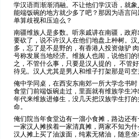
学汉语而渐渐消融。不让他们学汉语，就象
能端饭碗的地方就少多了吧？那因为语言问
单算歧视和压迫么？
南疆维族人是多数。听亲戚讲在南疆，政府
要砍了，说不许汉人在他们地盘上种树。汉
多，忘了是不是野的，有香港人投资做驴 
号称发展当地经济。维族人也闹，说他们的
之，不管什么事，只要是汉人提的， 不管
待见。汉人尤其是男人和维子打架那是司空
俺中学同桌，在西安东南郊一所大学念书时
食堂门前端饭碗走过，里面就有维族学生冲
年代来维族进修生，没几天把汉族学生打的
命。
俺们院当年食堂边有一溜小食摊，路边还有
一家汉人摊挨着一家清真摊，两家不知为什
汉人摊上买了油泼面，纯素无猪油，随意坐