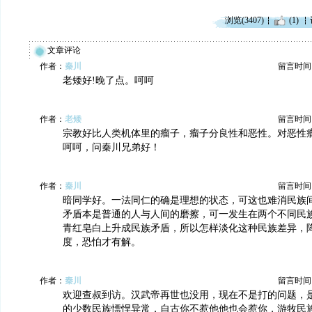
浏览(3407)
(1)
文章评论
作者：
秦川
留言时间：20
老矮好!晚了点。呵呵
作者：
老矮
留言时间：20
宗教好比人类机体里的瘤子，瘤子分良性和恶性。对恶性
呵呵，问秦川兄弟好！
作者：
秦川
留言时间：20
暗同学好。一法同仁的确是理想的状态，可这也难消民族
矛盾本是普通的人与人间的磨擦，可一发生在两个不同民
青红皂白上升成民族矛盾，所以怎样淡化这种民族差异，
度，恐怕才有解。
作者：
秦川
留言时间：20
欢迎查叔到访。汉武帝再世也没用，现在不是打的问题，
的少数民族慓悍异常，自古你不惹他他也会惹你，游牧民