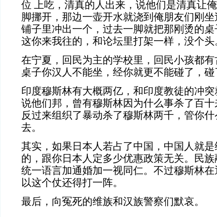
位 上吃，清真的人出来，说他们是清真让
脚挪开，那边一壶开水就浇到俺朋友们刚坐
铺子里冲出一个，过去一脚就把那刚烫的桌
这你来我往的，和论坛里打架一样，没个头
在宁夏，回民为主的学校里，回民小孩都有
桌子你汉人不能坐，经你就更不能碰了，碰
印度穆斯林有大概两亿，和印度教徒的冲突
说他们邦，曾有穆斯林因为什么事杀了百十
反过来组织了暴动杀了穆斯林两千，管你什
去。
其实，如果日本人若占了中国，中国人就是
的，跟你日本人定多少优惠政策无关。民族
统一语言加通婚加一视同仁。不过穆斯林在
以这个仗还得打一阵。
最后，向冤死的维族和汉族警察们默哀。