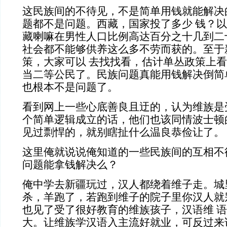
这民族间的不待见，不是简单用钱就能解决
题都不是问题。西藏，国家投了多少 钱？
藏喇嘛在男性人口比例高达百分之十几到二
社会都不能够供养这么多不劳而获的。至于
策，大家可以 去找找看，估计单丛政策上
当二等公民了。民族问题真能用钱解决倒简
也根本不是问题了。
看到网上一些心底善良且迂的，认为维族是
个简单逻辑成立的话，他们也该同情波士顿
见过剽悍的，就别瞎扯什么温良恭俭让了。
这里俺就说说俺知道的一些民族间的互相不
问题能拿钱解决么？
俺中学去新疆玩过，汉人都绕着维子走。城
杀，羊跑了，若跑到维子的院子里你汉人就
也见了受了很好教育的维族孩子，汉语维 
大。让维族学汉语入主流好就业，可反过来