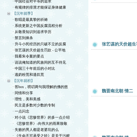
· 中国社会对平等的追求
· 有规律的排泄才能保证身体健康
【沉年就季】
· 歌唱是最真挚的祈祷
· 系统更新之中国反腐流程分析
· 从敬畏知识到追求学历
· 禁言到捧杀
· 升斗小民经历的只破不立的反腐
张艺谋的天价超生罚
· 张艺谋的天价超生罚款 - 公平地
· 我看朱令案的要点
· 说说俺知道的民族间的互不待见
· 中国三十年前后的小对比
· 逃奶粉荒和逃饥荒
【沉年就积】
· 答box，唠叨两句我理解的佛的慈
魏晋南北朝 情二
· 同情和分享
· 理性，美和美感
· 民主是多数对少数的专制
· 一点闪念
· 对小说《悲惨世界》的多一点介绍
· 《悲惨世界》-向伟大的雨果致敬
· 失败的男人都是老婆坑的么
· 《生命不可承受之轻》是关于污秽