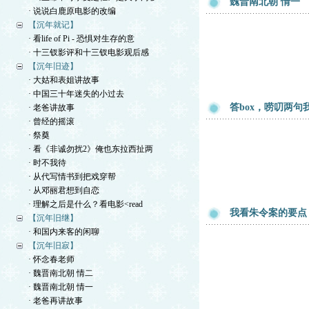
魏晋南北朝 情一
· 说说白鹿原电影的改编
【沉年就记】
· 看life of Pi - 恐惧对生存的意
· 十三钗影评和十三钗电影观后感
【沉年旧迹】
· 大姑和表姐讲故事
· 中国三十年迷失的小过去
答box，唠叨两
· 老爸讲故事
· 曾经的摇滚
· 祭奠
· 看《非诚勿扰2》俺也东拉西扯两
· 时不我待
· 从代写情书到把戏穿帮
· 从邓丽君想到自恋
· 理解之后是什么？看电影<read
我看朱令案的要点
【沉年旧继】
· 和国内来客的闲聊
【沉年旧寂】
· 怀念春老师
· 魏晋南北朝 情二
· 魏晋南北朝 情一
· 老爸再讲故事