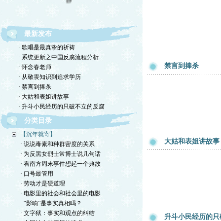
最新发布
· 歌唱是最真挚的祈祷
· 系统更新之中国反腐流程分析
禁言到捧杀
· 怀念春老师
· 从敬畏知识到追求学历
· 禁言到捧杀
· 大姑和表姐讲故事
· 升斗小民经历的只破不立的反腐
分类目录
【沉年就寄】
大姑和表姐讲故事
· 说说毒素和种群密度的关系
· 为反黑女烈士常博士说几句话
· 看南方周末事件想起一个典故
· 口号最管用
· 劳动才是硬道理
· 电影里的社会和社会里的电影
· “影响”是事实真相吗？
· 文字狱：事实和观点的纠结
升斗小民经历的只