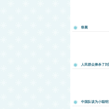
祭奠
人民群众捧杀了刘
中国队该为小聪明