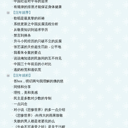
· 中国社会对平等的追求
· 有规律的排泄才能保证身体健康
【沉年就季】
· 歌唱是最真挚的祈祷
· 系统更新之中国反腐流程分析
· 从敬畏知识到追求学历
· 禁言到捧杀
· 升斗小民经历的只破不立的反腐
· 张艺谋的天价超生罚款 - 公平地
· 我看朱令案的要点
· 说说俺知道的民族间的互不待见
· 中国三十年前后的小对比
· 逃奶粉荒和逃饥荒
【沉年就积】
· 答box，唠叨两句我理解的佛的慈
· 同情和分享
· 理性，美和美感
· 民主是多数对少数的专制
· 一点闪念
· 对小说《悲惨世界》的多一点介绍
· 《悲惨世界》-向伟大的雨果致敬
· 失败的男人都是老婆坑的么
· 《生命不可承受之轻》是关于污秽