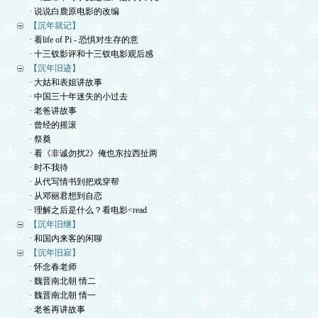
· 说说白鹿原电影的改编
【沉年就记】
· 看life of Pi - 恐惧对生存的意
· 十三钗影评和十三钗电影观后感
【沉年旧迹】
· 大姑和表姐讲故事
· 中国三十年迷失的小过去
· 老爸讲故事
· 曾经的摇滚
· 祭奠
· 看《非诚勿扰2》俺也东拉西扯两
· 时不我待
· 从代写情书到把戏穿帮
· 从邓丽君想到自恋
· 理解之后是什么？看电影<read
【沉年旧继】
· 和国内来客的闲聊
【沉年旧寂】
· 怀念春老师
· 魏晋南北朝 情二
· 魏晋南北朝 情一
· 老爸再讲故事