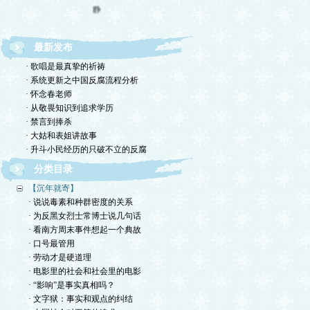
静
最新发布
· 歌唱是最真挚的祈祷
· 系统更新之中国反腐流程分析
· 怀念春老师
· 从敬畏知识到追求学历
· 禁言到捧杀
· 大姑和表姐讲故事
· 升斗小民经历的只破不立的反腐
分类目录
【沉年就寄】
· 说说毒素和种群密度的关系
· 为反黑女烈士常博士说几句话
· 看南方周末事件想起一个典故
· 口号最管用
· 劳动才是硬道理
· 电影里的社会和社会里的电影
· “影响”是事实真相吗？
· 文字狱：事实和观点的纠结