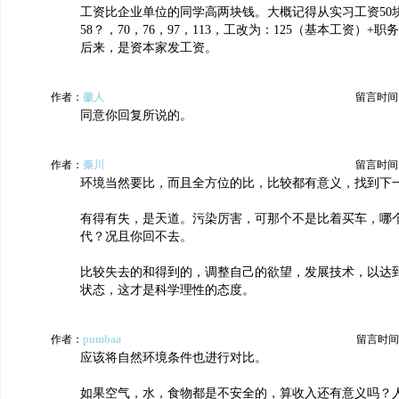
工资比企业单位的同学高两块钱。大概记得从实习工资50块
58？，70，76，97，113，工改为：125（基本工资）+
后来，是资本家发工资。
作者：
徽人
留言时间：20
同意你回复所说的。
作者：
秦川
留言时间：20
环境当然要比，而且全方位的比，比较都有意义，找到下
有得有失，是天道。污染厉害，可那个不是比着买车，哪
代？况且你回不去。
比较失去的和得到的，调整自己的欲望，发展技术，以达
状态，这才是科学理性的态度。
作者：
pumbaa
留言时间：20
应该将自然环境条件也进行对比。
如果空气，水，食物都是不安全的，算收入还有意义吗？