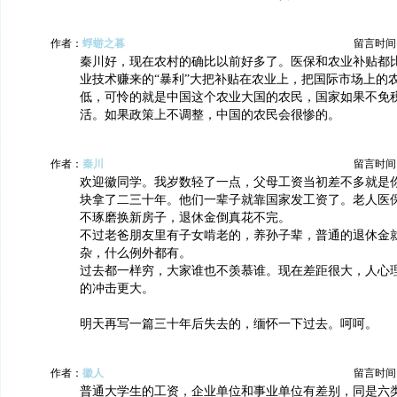
作者：
蜉蝣之暮
留言时间：20
秦川好，现在农村的确比以前好多了。医保和农业补贴都
业技术赚来的“暴利”大把补贴在农业上，把国际市场上的
低，可怜的就是中国这个农业大国的农民，国家如果不免
活。如果政策上不调整，中国的农民会很惨的。
作者：
秦川
留言时间：20
欢迎徽同学。我岁数轻了一点，父母工资当初差不多就是
块拿了二三十年。他们一辈子就靠国家发工资了。老人医
不琢磨换新房子，退休金倒真花不完。
不过老爸朋友里有子女啃老的，养孙子辈，普通的退休金
杂，什么例外都有。
过去都一样穷，大家谁也不羡慕谁。现在差距很大，人心
的冲击更大。
明天再写一篇三十年后失去的，缅怀一下过去。呵呵。
作者：
徽人
留言时间：20
普通大学生的工资，企业单位和事业单位有差别，同是六