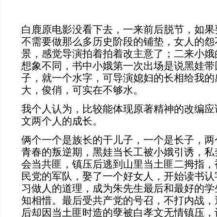
白鹿原电影没看下去，一来前后脱节，如果
不需要做那么多历史阶段的铺垫，女人的怨
景，感觉导演拍着拍着改主意了；二来小娥
想象不同，书中小娥第一次出场是说黑娃带
子，就一个水字，可导演媳妇的长相给我的
大，俊俏，可实在不够水。
我个人认为，比较能体现原著精神的改编应
文两个人的成长。
俩个一个是族长的干儿子，一个是长子，两
青春的叛逆期，黑娃当长工被小娥引诱，私
会当共匪，镇压后逃到山里当土匪二拇指，
民党的军队，娶了一个好女人，开始读书认
习做人的道理，成为朱先生最后和最好的学
知相惜。最后受共产党的号召，不打内战，
后却因当土匪时造的孽被白孝文无情镇压，