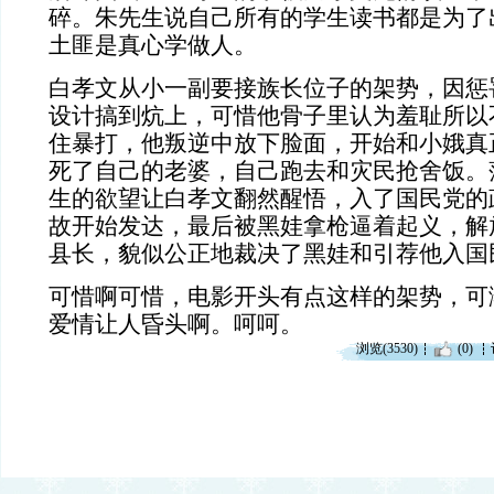
碎。朱先生说自己所有的学生
读书
都是为了
土匪是真心学做人。
白孝文从小一副要接族长位子的架势，因惩
设计搞到炕上，可惜他骨子里认为羞耻所以
住暴打，他叛逆中放下脸面，开始和小娥真
死了自己的老婆，自己跑去和灾民抢舍饭。
生的欲望让白孝文翻然醒悟，入了国民党的
故开始发达，最后被黑娃拿枪逼着起义，解
县长，貌似公正地裁决了黑娃和引荐他入国
可惜啊可惜，电影开头有点这样的架势，可
爱情让人昏头啊。呵呵。
浏览(3530)
(0)