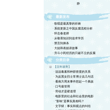
静
最新发布
· 歌唱是最真挚的祈祷
· 系统更新之中国反腐流程分析
· 怀念春老师
· 从敬畏知识到追求学历
· 禁言到捧杀
· 大姑和表姐讲故事
· 升斗小民经历的只破不立的反腐
分类目录
【沉年就寄】
· 说说毒素和种群密度的关系
· 为反黑女烈士常博士说几句话
· 看南方周末事件想起一个典故
· 口号最管用
· 劳动才是硬道理
· 电影里的社会和社会里的电影
· “影响”是事实真相吗？
· 文字狱：事实和观点的纠结