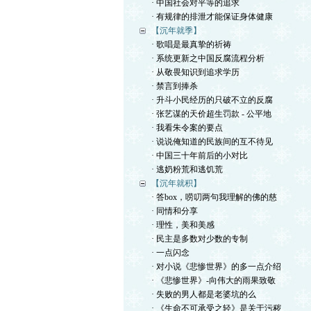
· 中国社会对平等的追求
· 有规律的排泄才能保证身体健康
【沉年就季】
· 歌唱是最真挚的祈祷
· 系统更新之中国反腐流程分析
· 从敬畏知识到追求学历
· 禁言到捧杀
· 升斗小民经历的只破不立的反腐
· 张艺谋的天价超生罚款 - 公平地
· 我看朱令案的要点
· 说说俺知道的民族间的互不待见
· 中国三十年前后的小对比
· 逃奶粉荒和逃饥荒
【沉年就积】
· 答box，唠叨两句我理解的佛的慈
· 同情和分享
· 理性，美和美感
· 民主是多数对少数的专制
· 一点闪念
· 对小说《悲惨世界》的多一点介绍
· 《悲惨世界》-向伟大的雨果致敬
· 失败的男人都是老婆坑的么
· 《生命不可承受之轻》是关于污秽