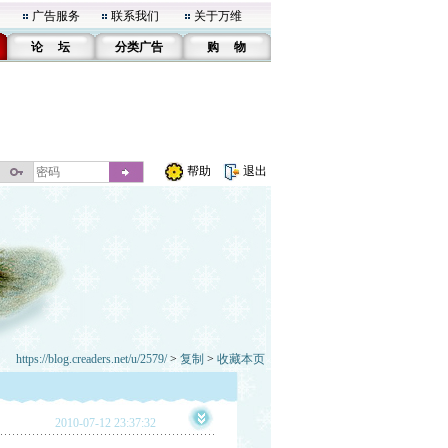
广告服务
联系我们
关于万维
论 坛
分类广告
购 物
帮助
退出
https://blog.creaders.net/u/2579/
>
复制
>
收藏本页
2010-07-12 23:37:32