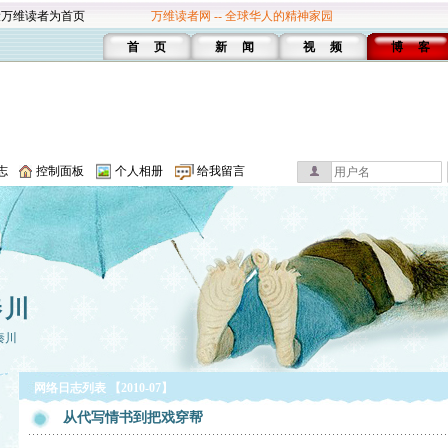
设万维读者为首页
万维读者网 -- 全球华人的精神家园
首 页
新 闻
视 频
博 客
志
控制面板
个人相册
给我留言
秦川
秦川
网络日志列表 【2010-07】
从代写情书到把戏穿帮