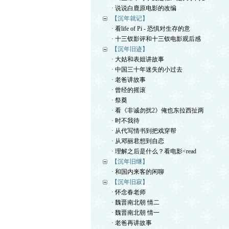
· 说说白鹿原电影的改编
【沉年就记】
· 看life of Pi - 恐惧对生存的意
· 十三钗影评和十三钗电影观后感
【沉年旧迹】
· 大姑和表姐讲故事
· 中国三十年迷失的小过去
· 老爸讲故事
· 曾经的摇滚
· 祭奠
· 看《非诚勿扰2》俺也东拉西扯两
· 时不我待
· 从代写情书到把戏穿帮
· 从邓丽君想到自恋
· 理解之后是什么？看电影<read
【沉年旧继】
· 和国内来客的闲聊
【沉年旧寂】
· 怀念春老师
· 魏晋南北朝 情二
· 魏晋南北朝 情一
· 老爸再讲故事