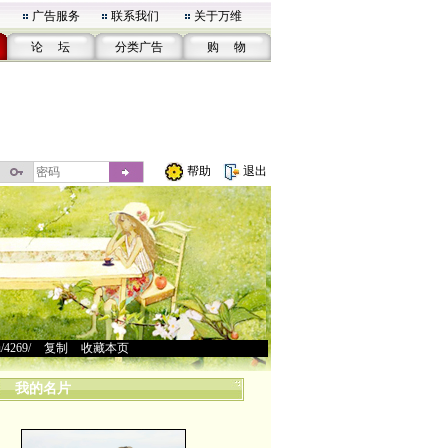
广告服务
联系我们
关于万维
论 坛
分类广告
购 物
帮助
退出
u/4269/
>
复制
>
收藏本页
我的名片