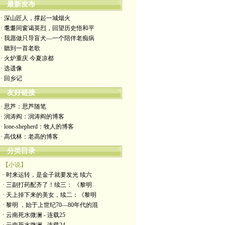
最新发布
· 深山匠人，撑起一城烟火
· 耄耋同窗谒英烈，回望历史悟和平
· 我愿做只导盲犬—一个陪伴老痴病
· 聽到一首老歌
· 火炉重庆 今夏凉都
· 选遗像
· 回乡记
友好链接
· 思芦：思芦随笔
· 润涛阎：润涛阎的博客
· lone-shepherd：牧人的博客
· 高伐林：老高的博客
分类目录
【小说】
· 时来运转，是金子就要发光 续六
· 三副打药配齐了！续三： 《黎明
· 天上掉下来的美女，续二：《黎明
· 黎明 ，始于上世纪70—80年代的混
· 云南死水微澜 - 连载25