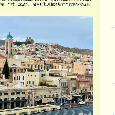
停靠二个站。这是第一站希腊基克拉泽斯群岛的埃尔穆波利