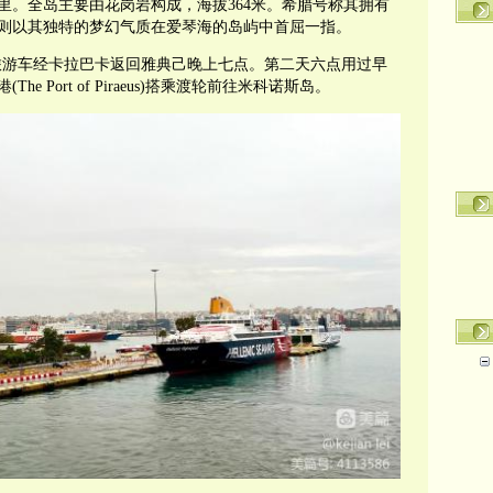
公里。全岛主要由花岗岩构成，海拔364米。希腊号称其拥有
则以其独特的梦幻气质在爱琴海的岛屿中首屈一指。
旅游车经卡拉巴卡返回雅典己晚上七点。第二天六点用过早
ort of Piraeus
)
搭乘渡轮前往米科诺斯岛。