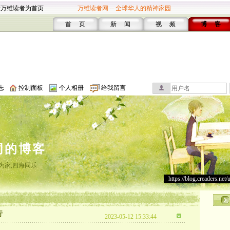
设万维读者为首页
万维读者网 -- 全球华人的精神家园
首 页
新 闻
视 频
博 客
志
控制面板
个人相册
给我留言
同的博客
为家,四海同乐
https://blog.creaders.net/
行
2023-05-12 15:33:44