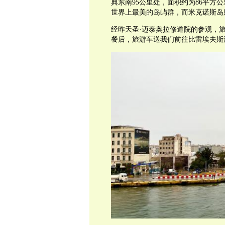
典东南95公里处，面积约为86平方
世界上最美的岛屿群，而米克诺斯岛
经昨天圣·迈泰奥拉修道院的参观，
餐后，旅游车送我们前往比雷埃夫斯港(The P