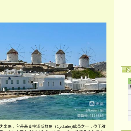
它为米岛，它是基克拉泽斯群岛（Cyclades)成员之一，位于雅