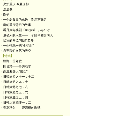
· 火炉重庆 今夏凉都
· 选遗像
· 圈子
· 一个老股民的忠告---别用不确定
· 魔幻重庆背后的故事
· 看丹麦电视剧《Borgen》，与AI讨
· 最动人的人生——一个陪伴老痴病人
· 忆我的两位“右派“老师
· 一生铸就一把“金钥匙”
· 点亮我们文艺的天空
【诗赋】
· 聽到一首老歌
· 回台湾——再訪淡水
· 高温避暑大“逃亡”
· 日韓旅遊之十一，十二
· 日韩旅游之九，十
· 日韩旅游之七，八
· 日韓旅遊之五，六
· 日韓旅遊之三，四
· 日韩之旅感怀一，二
· 春夏秋冬——密西根的歌赋