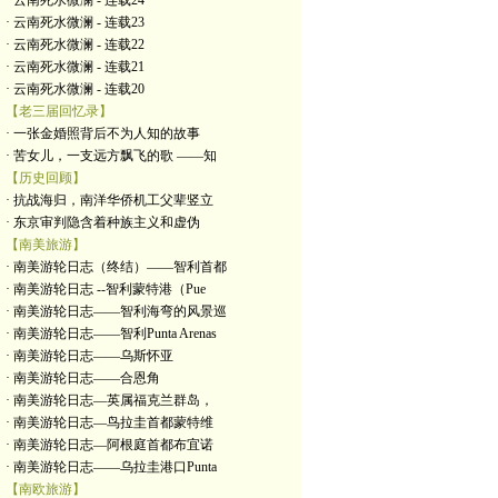
· 云南死水微澜 - 连载24
· 云南死水微澜 - 连载23
· 云南死水微澜 - 连载22
· 云南死水微澜 - 连载21
· 云南死水微澜 - 连载20
【老三届回忆录】
· 一张金婚照背后不为人知的故事
· 苦女儿，一支远方飘飞的歌 ——知
【历史回顾】
· 抗战海归，南洋华侨机工父辈竖立
· 东京审判隐含着种族主义和虚伪
【南美旅游】
· 南美游轮日志（终结）——智利首都
· 南美游轮日志 --智利蒙特港（Pue
· 南美游轮日志——智利海弯的风景巡
· 南美游轮日志——智利Punta Arenas
· 南美游轮日志——乌斯怀亚
· 南美游轮日志——合恩角
· 南美游轮日志—英属福克兰群岛，
· 南美游轮日志—鸟拉圭首都蒙特维
· 南美游轮日志—阿根庭首都布宜诺
· 南美游轮日志——乌拉圭港口Punta
【南欧旅游】