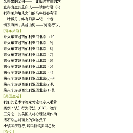
· 光影里的坚韧——一张照片背后的六
· 宜宾出生的重庆人——读修行君《马
· 我和弟弟给儿女们的马年新春寄语
· 一叶孤舟，终有归期---记一个老
· 情系海南，共越山海——“海南行”六
【远东旅游】
· 乘火车穿越西伯利亚回北京 （10
· 乘火车穿越西伯利亚回北京（9）
· 乘火车穿越西伯利亚回北京（8）
· 乘火车穿越西伯利亚回北京（7）
· 乘火车穿越西伯利亚回北京（6）
· 乘火车穿越西伯利亚回北京（5）
· 乘火车穿越西伯利亚回北京（4）
· 乘火车穿越西伯利亚回北京(3) 伊
· 乘火车穿越西伯利亚回北京(2)从
· 乘火车穿越西北利亚回北京(1) 莫
【美国生活】
· 我们的艺术评论家对这张令人毛骨
· 案例：认知行为疗法（CBT）治疗
· 三分之一的美国人将心理健康作为
· 滚石杂志封面上的列侬父子
· 小镇国庆游行, 居民搞笑美国总统
【杂文】