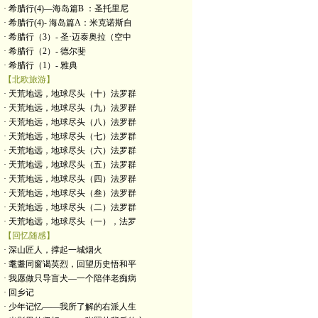
· 希腊行(4)—海岛篇B ：圣托里尼
· 希腊行(4)- 海岛篇A：米克诺斯自
· 希腊行（3）- 圣·迈泰奥拉（空中
· 希腊行（2）- 德尔斐
· 希腊行（1）- 雅典
【北欧旅游】
· 天荒地远，地球尽头（十）法罗群
· 天荒地远，地球尽头（九）法罗群
· 天荒地远，地球尽头（八）法罗群
· 天荒地远，地球尽头（七）法罗群
· 天荒地远，地球尽头（六）法罗群
· 天荒地远，地球尽头（五）法罗群
· 天荒地远，地球尽头（四）法罗群
· 天荒地远，地球尽头（叁）法罗群
· 天荒地远，地球尽头（二）法罗群
· 天荒地远，地球尽头（一），法罗
【回忆随感】
· 深山匠人，撑起一城烟火
· 耄耋同窗谒英烈，回望历史悟和平
· 我愿做只导盲犬—一个陪伴老痴病
· 回乡记
· 少年记忆——我所了解的右派人生