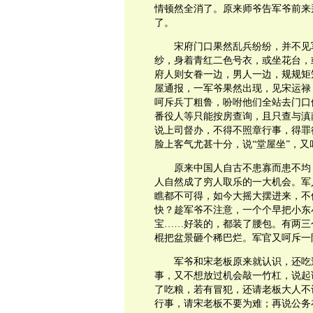
情顿然全消了。原来师爷告军爷前来
了。
宋府门口果然乱兵纷纷，并不见
纱，身着青红二色号衣，或坐花台，
府人则女眷一边，男人一边，规规矩
屋通报，一军爷果然出现，见宋运禄
呵斥兵丁粗鲁，吩咐他们全站去门口
番役人等只能按房查询，且只查与滇
说上司督办，不得不照章行事，得罪
脸上客气尤甚十分，说“堂屋坐”，又
原来中国人自古不患寡而患不均
人自然成了穷人取乐的一大机会。军
瞧都不可得，如今大摇大摆进来，不
快？趁军爷不注意，一个个早把小东
宝……好装的，都装了腰包。有两三
棍把盆景砸个稀巴烂。军官又呵斥一
军爷和宋老板原来就认识，还吃
事，又不想放过机会敲一竹杠，说起
了吃粮，若有冒犯，还请老板大人不
行事，请宋老板不要为难；再说公务