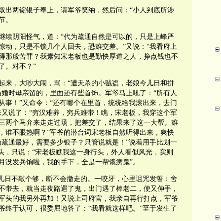
取出两锭银子奉上，请军爷笑纳，然后问：“小人到底所涉
节。
继续阴阳怪气，道：“代为疏通自然是可以的，只是上峰严
惊动，只是不锁几个人回去，恐难交差。”又说：“我看府上
得那般苦罪？我素知宋老板也是勤快厚道之人，挣点钱也不
了。对不？”
起来，大吵大闹，骂：“遭天杀的小贼盗，老娘今儿日和拼
结婚时母亲留的，里面还有些首饰。军爷马上吼了：“所有人
从事！”又命令：“还有哪个在里首，统统给我滚出来，去门
来又说了：“穷汉难养，穷兵难带！瞧，宋老板，我穿这个军
三两个马弁来走走过场，把差交了，结果来了这一大帮。难
，谁不眼热啊？”军爷的潜台词宋老板自然听得出来，爽快
为疏通最好，需要多少银子？只管说就是！”说着用手比划一
点头，只说：“宋老板瞧我这一身行头，外人看似风光，实则
月没发兵饷啦，我的手下，全是一帮饿痨鬼”。
今儿日不敲个够，断不会撤走的。一咬牙，心里诅咒发誓：舍
不带去，就当走夜路遇了鬼，出门遇了棒老二，便又伸手，
军头的我另外再加！又说上司府官，我亲自再行打点，军爷
爷终于认可，很委屈地答了：“我看就这样吧。”至于发生了