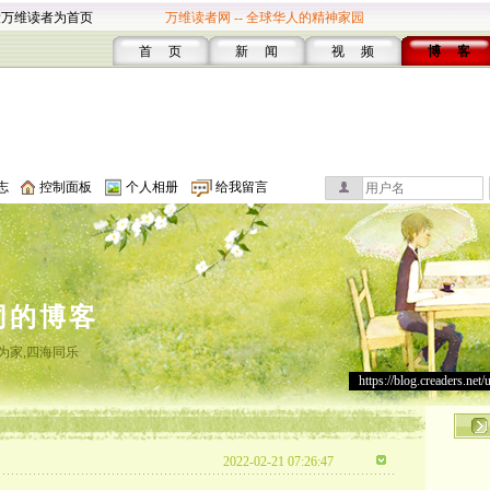
设万维读者为首页
万维读者网 -- 全球华人的精神家园
首 页
新 闻
视 频
博 客
志
控制面板
个人相册
给我留言
同的博客
为家,四海同乐
https://blog.creaders.net/
2022-02-21 07:26:47