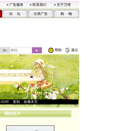
广告服务
联系我们
关于万维
论 坛
分类广告
购 物
帮助
退出
u/4269/
>
复制
>
收藏本页
我的名片