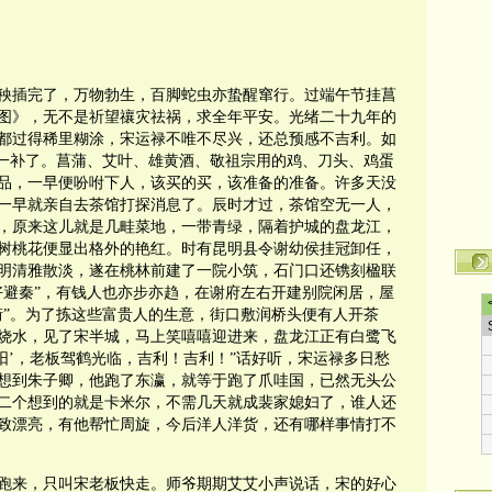
秧插完了，万物勃生，百脚蛇虫亦蛰醒窜行。过端午节挂菖
图》，无不是祈望禳灾祛祸，求全年平安。光绪二十九年的
都过得稀里糊涂，宋运禄不唯不尽兴，还总预感不吉利。如
补一补了。菖蒲、艾叶、雄黄酒、敬祖宗用的鸡、刀头、鸡蛋
品，一早便吩咐下人，该买的买，该准备的准备。许多天没
一早就亲自去茶馆打探消息了。辰时才过，茶馆空无一人，
，原来这儿就是几畦菜地，一带青绿，隔着护城的盘龙江，
树桃花便显出格外的艳红。时有昆明县令谢幼侯挂冠卸任，
明清雅散淡，遂在桃林前建了一院小筑，石门口还镌刻楹联
好避秦”，有钱人也亦步亦趋，在谢府左右开建别院闲居，屋
街”。为了拣这些富贵人的生意，街口敷润桥头便有人开茶
烧水，见了宋半城，马上笑嘻嘻迎进来，盘龙江正有白鹭飞
阳’，老板驾鹤光临，吉利！吉利！”话好听，宋运禄多日愁
想到朱子卿，他跑了东瀛，就等于跑了爪哇国，已然无头公
二个想到的就是卡米尔，不需几天就成裴家媳妇了，谁人还
致漂亮，有他帮忙周旋，今后洋人洋货，还有哪样事情打不
跑来，只叫宋老板快走。师爷期期艾艾小声说话，宋的好心