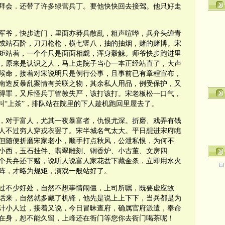
拜会．还带了许多绿营兵丁。要他快快回去接驾。他只好走
军爷，快步进门，里面亦莽兵散乱，粗声喧哗，兵弁头缠青
或站石阶，刀刀枪枪，横七竖八，抽的抽烟，赌的赌博。宋
矩站着，一个个只是面面相觑，浑身觳觫。师爷快步跑进里
，原来是认识之人，马上走院子当心一本正经站直了，大声
候命，接着对宋说明只是例行公事，且事前已有章程宣布，
南造反暴乱案情有关联之物，其余私人用品，例受保护，又
得罪，又斥怪兵丁管教失严，该打该打。宋老板松一口气，
叫“上茶”，排队站在院里的下人趁机跑回里屋去了。
，对于富人，尤其一夜暴富者，仇恨尤深。折磨、戏弄有钱
人不过穷人穿戎衣罢了。宋半城名气太大。平日想进宋府瞧
但随便折磨宋家老小，顺手打点秋风，公泄私恨，为何不
小西，玉石挂件、翡翠雕刻、铜香炉、小古董、文房四
个兵弁还下赌，说听人说富人家花盆下藏金条，立即用水火
阵，才略为规矩，演戏一般站好了。
过不少好处，自然不想事情闹僵，上司所嘱，既要虚应故
话来，自然就多藏了机锋，他先是说上上下下，当兵都是为
计小人过，接着又说，今日冒昧查府，确属官府派遣，奉命
在身，恕不能久留，上峰还在衙门等您你去衙门喝茶呢！