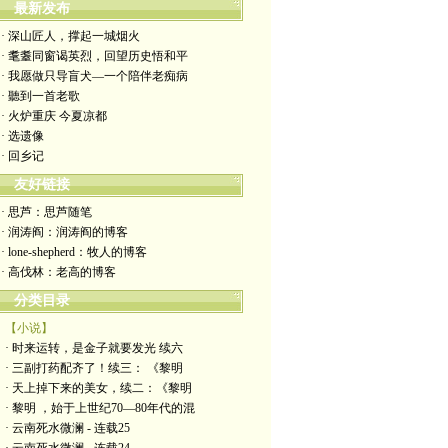
最新发布
· 深山匠人，撑起一城烟火
· 耄耋同窗谒英烈，回望历史悟和平
· 我愿做只导盲犬—一个陪伴老痴病
· 聽到一首老歌
· 火炉重庆 今夏凉都
· 选遗像
· 回乡记
友好链接
· 思芦：思芦随笔
· 润涛阎：润涛阎的博客
· lone-shepherd：牧人的博客
· 高伐林：老高的博客
分类目录
【小说】
· 时来运转，是金子就要发光 续六
· 三副打药配齐了！续三： 《黎明
· 天上掉下来的美女，续二：《黎明
· 黎明 ，始于上世纪70—80年代的混
· 云南死水微澜 - 连载25