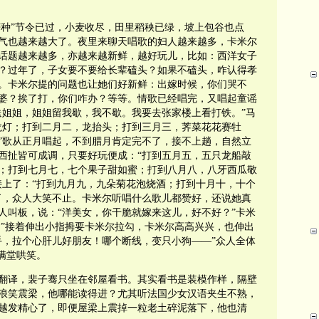
芒种”节令已过，小麦收尽，田里稻秧已绿，坡上包谷也点
气也越来越大了。夜里来聊天唱歌的妇人越来越多，卡米尔
话题越来越多，亦越来越新鲜，越好玩儿，比如：西洋女子
？过年了，子女要不要给长辈磕头？如果不磕头，咋认得孝
。卡米尔提的问题也让她们好新鲜：出嫁时候，你们哭不
婆？挨了打，你们咋办？等等。情歌已经唱完，又唱起童谣
送姐姐，姐姐留我歇，我不歇。我要去张家楼上看打铁。”马
龙灯；打到二月二，龙抬头；打到三月三，荠菜花花赛牡
”歌从正月唱起，不到腊月肯定完不了，接不上趟，自然立
西扯皆可成调，只要好玩便成：“打到五月五，五只龙船敲
；打到七月七，七个果子甜如蜜；打到八月八，八牙西瓜敬
接上了：“打到九月九，九朵菊花泡烧酒；打到十月十，十个
了，众人大笑不止。卡米尔听唱什么歌儿都赞好，还说她真
人叫板，说：“洋美女，你干脆就嫁来这儿，好不好？”卡米
！”接着伸出小指拇要卡米尔拉勾，卡米尔高高兴兴，也伸出
手，拉个心肝儿好朋友！哪个断线，变只小狗——”众人全体
满堂哄笑。
翻译，裴子骞只坐在邻屋看书。其实看书是装模作样，隔壁
浪笑震梁，他哪能读得进？尤其听法国少女汉语夹生不熟，
越发精心了，即便屋梁上震掉一粒老土碎泥落下，他也清