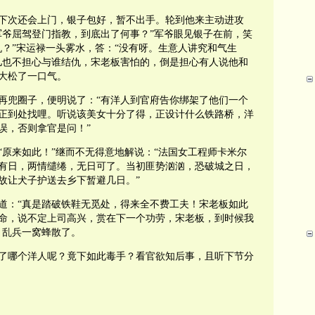
下次还会上门，银子包好，暂不出手。轮到他来主动进攻
军爷屈驾登门指教，到底出了何事？”军爷眼见银子在前，笑
仇？”宋运禄一头雾水，答：“没有呀。生意人讲究和气生
儿也不担心与谁结仇，宋老板害怕的，倒是担心有人说他和
大松了一口气。
再兜圈子，便明说了：“有洋人到官府告你绑架了他们一个
正到处找哩。听说该美女十分了得，正设计什么铁路桥，洋
误，否则拿官是问！”
“原来如此！”继而不无得意地解说：“法国女工程师卡米尔
有日，两情缱绻，无日可了。当初匪势汹汹，恐破城之日，
故让犬子护送去乡下暂避几日。”
道：“真是踏破铁鞋无觅处，得来全不费工夫！宋老板如此
命，说不定上司高兴，赏在下一个功劳，宋老板，到时候我
。乱兵一窝蜂散了。
了哪个洋人呢？竟下如此毒手？看官欲知后事，且听下节分