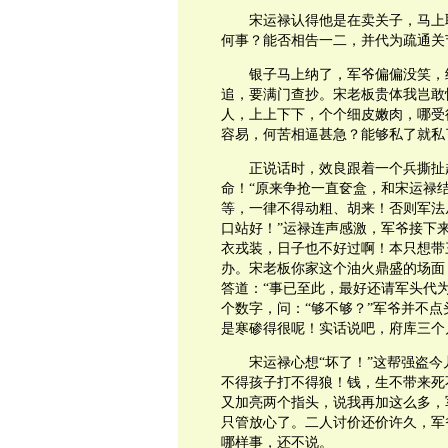
宋运禄认得他是在卖关子，马上
何事？能否相告一二，并代为疏通关
银子马上纳了，军爷偏偏没笑，
追，要满门查抄。宋老板贵体我岂敢
人，上上下下，个个细皮嫩肉，哪受
容易，何苦相逼甚急？能够私了就私
正说话时，效良跟着一个兵撕扯
命！“原来争抢一直奁盒，和宋运禄
等，一律不得动粗、胡来！否则军法
口站好！”运禄连声感激，军爷接下
衣戎装，日子也不好过啊！本只想带
办。宋老板你家这个油火鼎盛的场面
答道：“事已至此，最好还请军头代
个数字，问：“够不够？”军爷并不
是寒碜得很呢！实话说吧，府库三个
宋运禄心想“坏了！”这帮强盗
不得孩子打不得狼！钱，生不带来死
又加亮两个指头，说我再加这么多，
只管放心了。二人讨价还价许久，军
哪样事，还不说。