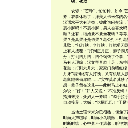
68、夜劫
农谚：“芒种”，忙忙种。如今“
齐，农事休歇了，洋美人卡米尔的名
汉话水平大有进益，彼此询问交流，
裹小脚吗？不裹小脚，男人会喜欢吗
顺？还有，结婚要不要坐花轿？等等
哭？是真哭还是假哭？老公打不打老
儿歌，“张打铁，李打铁，打把剪刀
上有人接茬：“打到正月正，狮子闹
丹；打到四月四，四个铜钱了个事。
马有人现编，汉文字音韵十足，东拉
花鼓；打到六月六，家家门前晒红绿
月牙”唱到此有人打顿，又有机敏人
老鼠跑来偷屎吃……”实在莫名其妙
想一辈子留在这儿——此时马上有妇
尔说：“好！”妇人又说：“不准反悔
指拇来拉，众妇人一齐唱：“勾手拉
自动接茬，大喊：“吃屎巴巴！”于是
当地土语卡米尔已很熟，便免了
时而大声喧哗，时而小鸟啁愀，时而
时断时续，心中禁不住温馨，听得亦