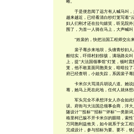
晰。
于是便忽闻了远方有人喊马叫，
越来越近，已经看清白纱灯笼写着“云
妇人们刚才还在拉勾嬉笑，听见院外
围了，为首一人骑在马上，大声喊叫
“姓裴的，快把法国工程师交出来
裴子骞步来地坝，头缠青纱妇人
般结实，吓得村妇惊骇，满场路尖叫
上，提“大法国领事馆”灯笼，顿时震
笼，他不敢直面同胞美女，暗暗拉了
府已经查明，小姐失踪，系因裴子骞
卡米尔大骂清兵胡说八道。她说
骞，她马上死在此地，任何人就休想
军头完全不承想洋女人亦会如此
误。府衙与大法国总领事会商，洋大
隧设计”“投标”“招标”“评标”一
格里柯已躲不开卡米尔的眼睛，索性
万同胞利益攸关，如今就系于女工程
完成设计，参与招标为要。要不，铁