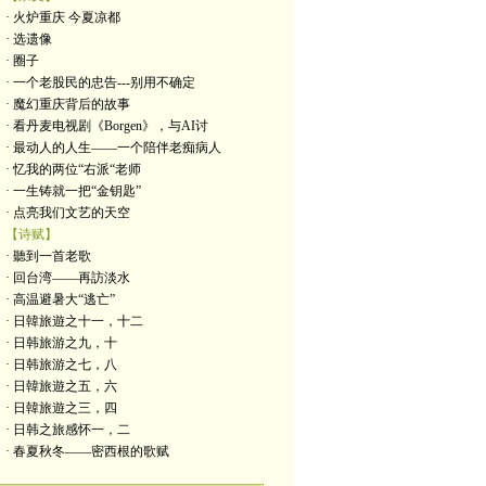
· 火炉重庆 今夏凉都
· 选遗像
· 圈子
· 一个老股民的忠告---别用不确定
· 魔幻重庆背后的故事
· 看丹麦电视剧《Borgen》，与AI讨
· 最动人的人生——一个陪伴老痴病人
· 忆我的两位“右派“老师
· 一生铸就一把“金钥匙”
· 点亮我们文艺的天空
【诗赋】
· 聽到一首老歌
· 回台湾——再訪淡水
· 高温避暑大“逃亡”
· 日韓旅遊之十一，十二
· 日韩旅游之九，十
· 日韩旅游之七，八
· 日韓旅遊之五，六
· 日韓旅遊之三，四
· 日韩之旅感怀一，二
· 春夏秋冬——密西根的歌赋