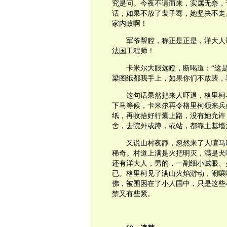
究是问。今夜不请而来，实属无奈，
话，如果不放了裴子骞，她坚决不走
家内政啊！
军爷帮腔，称正是正是，洋大人
法国工程师！
卡米尔大眼远瞪，断喝道：“这
梁图纸都我手上，如果你们不放裴，
这句话果然把来人吓退，格里柯
下马等候，卡米尔再令格里柯领来兵
纸，再收拾好行囊上路，没有她允许
舍，去院外或蹲，或站，都靠土基墙
又说山村夜静，忽然来了人喧马
稀奇。村道上满是火把明灭，满是犬
还有洋大人，男的，一副细小贼眼、
已。格里柯见了满山火焰游动，闹嚷
佛，被围困在了小人国中，只是这些
禁又有些紧。