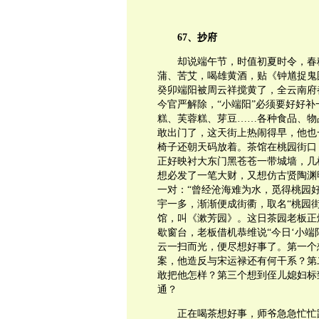
67、抄府
却说端午节，时值初夏时令，春
蒲、苦艾，喝雄黄酒，贴《钟馗捉鬼
癸卯端阳被周云祥搅黄了，全云南府
今官严解除，“小端阳”必须要好好
糕、芙蓉糕、芽豆……各种食品、物
敢出门了，这天街上热闹得早，他也
椅子还朝天码放着。茶馆在桃园街口
正好映衬大东门黑苍苍一带城墙，几
想必发了一笔大财，又想仿古贤陶渊
一对：“曾经沧海难为水，觅得桃园
宇一多，渐渐便成街衢，取名“桃园
馆，叫《漱芳园》。这日茶园老板正
歇窗台，老板借机恭维说“今日‘小端
云一扫而光，便尽想好事了。第一个
案，他造反与宋运禄还有何干系？第
敢把他怎样？第三个想到侄儿媳妇标
通？
正在喝茶想好事，师爷急急忙忙