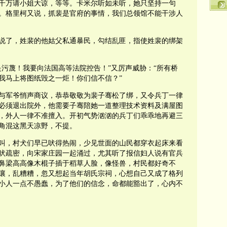
千万请小姐大谅，等等。卡米尔听如未听，她只坚持一句
。格里柯又说，抓裴是官府的事情，我们总领馆不能干涉人
说了，姓裴的他姑父私通暴民，勾结乱匪，指使姓裴的绑架
是污蔑！我要向法国高等法院控告！”又厉声威胁：“所有桥
我马上将图纸毁之一炬！你们信不信？”
与军爷悄声商议，恭恭敬敬为裴子骞松了绑，又令兵丁一律
必须退出院外，他需要子骞陪她一道整理技术资料及满屋图
，外人一律不准擅入。开初气势汹汹的兵丁们乖乖地再避三
角混这黑天凉野，不提。
叫，村犬们早已吠得热闹，少见世面的山民都穿衣起床来看
吠疏密，向宋家庄园一起涌过，尤其听了报信妇人说有官兵
鼻梁高高像木棍子插于稻草人脸，像怪兽，村民都好奇不
嚷，乱糟糟，忽又想起当年胡氏宗祠，心想自己又成了格列
小人一点不愚蠢，为了他们的信念，命都能豁出了，心内不