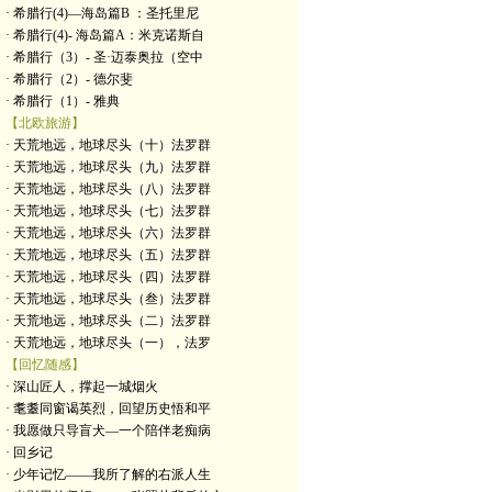
· 希腊行(4)—海岛篇B ：圣托里尼
· 希腊行(4)- 海岛篇A：米克诺斯自
· 希腊行（3）- 圣·迈泰奥拉（空中
· 希腊行（2）- 德尔斐
· 希腊行（1）- 雅典
【北欧旅游】
· 天荒地远，地球尽头（十）法罗群
· 天荒地远，地球尽头（九）法罗群
· 天荒地远，地球尽头（八）法罗群
· 天荒地远，地球尽头（七）法罗群
· 天荒地远，地球尽头（六）法罗群
· 天荒地远，地球尽头（五）法罗群
· 天荒地远，地球尽头（四）法罗群
· 天荒地远，地球尽头（叁）法罗群
· 天荒地远，地球尽头（二）法罗群
· 天荒地远，地球尽头（一），法罗
【回忆随感】
· 深山匠人，撑起一城烟火
· 耄耋同窗谒英烈，回望历史悟和平
· 我愿做只导盲犬—一个陪伴老痴病
· 回乡记
· 少年记忆——我所了解的右派人生