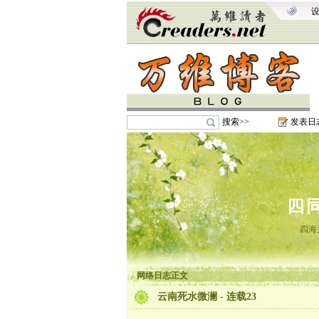
搜索>>
发表日
四
四海
网络日志正文
云南死水微澜 - 连载23