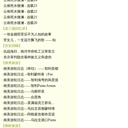
· 云南死水微澜 - 连载24
· 云南死水微澜 - 连载23
· 云南死水微澜 - 连载22
· 云南死水微澜 - 连载21
· 云南死水微澜 - 连载20
【老三届回忆录】
· 一张金婚照背后不为人知的故事
· 苦女儿，一支远方飘飞的歌 ——知
【历史回顾】
· 抗战海归，南洋华侨机工父辈竖立
· 东京审判隐含着种族主义和虚伪
【南美旅游】
· 南美游轮日志（终结）——智利首都
· 南美游轮日志 --智利蒙特港（Pue
· 南美游轮日志——智利海弯的风景巡
· 南美游轮日志——智利Punta Arenas
· 南美游轮日志——乌斯怀亚
· 南美游轮日志——合恩角
· 南美游轮日志—英属福克兰群岛，
· 南美游轮日志—鸟拉圭首都蒙特维
· 南美游轮日志—阿根庭首都布宜诺
· 南美游轮日志——乌拉圭港口Punta
【南欧旅游】