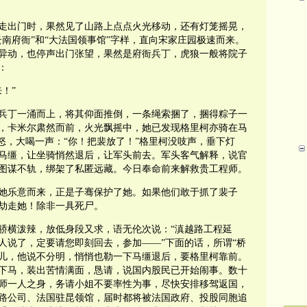
走出门时，果然见了山路上点点火光移动，还有灯笼摇晃，
南府衙”和“大法国领事馆”字样，直向宋家庄园极速而来。
异动，也停声出门张望，果然是府衙兵丁，虎狼一般将院子
：
！”
兵丁一涌而上，将其仰面推倒，一条绳索捆了，捆得粽子一
，卡米尔肃然而前，火光飘摇中，她已发现格里柯亦骑在马
怒，大喝一声：“你！把裴放了！”格里柯没吱声，垂下灯
马缰，让坐骑悄然退后，让军头前去。军头客气解释，说官
图谋不轨，绑架了私匿远藏。今日奉命前来解救贵工程师。
她乐意而来，正是子骞保护了她。如果他们敢于抓了裴子
劫走她！除非一具死尸。
骄横泼辣，放低身段又求，语无伦次说：“滇越路工程延
人说了，定要请您即刻回去，参加——”下面的话，所谓“桥
类新词儿，他说不分明，悄悄也勒一下马缰退后，要格里柯靠前。
下马，装出苦情满面，恳请，说国内股民已开始闹事。数十
师一人之身，务请小姐不要率性为事，尽快安排移驾返国，
路公司、法国驻昆领馆，届时都将被法国政府、投股同胞追