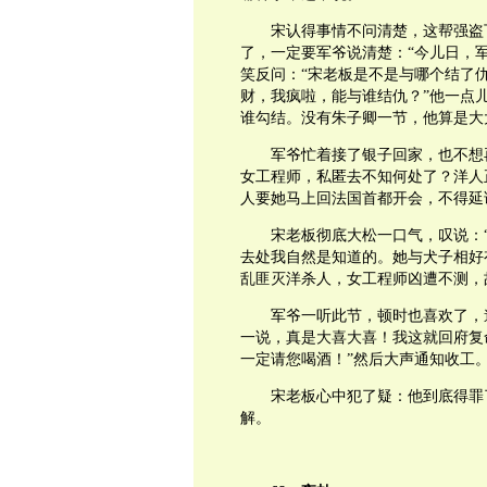
宋认得事情不问清楚，这帮强盗
了，一定要军爷说清楚：“今儿日，
笑反问：“宋老板是不是与哪个结了
财，我疯啦，能与谁结仇？”他一点
谁勾结。没有朱子卿一节，他算是大
军爷忙着接了银子回家，也不想
女工程师，私匿去不知何处了？洋人
人要她马上回法国首都开会，不得延
宋老板彻底大松一口气，叹说：
去处我自然是知道的。她与犬子相好
乱匪灭洋杀人，女工程师凶遭不测，
军爷一听此节，顿时也喜欢了，
一说，真是大喜大喜！我这就回府复
一定请您喝酒！”然后大声通知收工
宋老板心中犯了疑：他到底得罪
解。