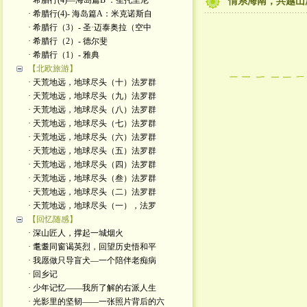
· 希腊行(4)—海岛篇B ：圣托里尼
情系海南，共越山
· 希腊行(4)- 海岛篇A：米克诺斯自
· 希腊行（3）- 圣·迈泰奥拉（空中
· 希腊行（2）- 德尔斐
· 希腊行（1）- 雅典
【北欧旅游】
· 天荒地远，地球尽头（十）法罗群
· 天荒地远，地球尽头（九）法罗群
· 天荒地远，地球尽头（八）法罗群
· 天荒地远，地球尽头（七）法罗群
· 天荒地远，地球尽头（六）法罗群
· 天荒地远，地球尽头（五）法罗群
· 天荒地远，地球尽头（四）法罗群
· 天荒地远，地球尽头（叁）法罗群
· 天荒地远，地球尽头（二）法罗群
· 天荒地远，地球尽头（一），法罗
【回忆随感】
· 深山匠人，撑起一城烟火
· 耄耋同窗谒英烈，回望历史悟和平
· 我愿做只导盲犬—一个陪伴老痴病
· 回乡记
· 少年记忆——我所了解的右派人生
· 光影里的坚韧——一张照片背后的六