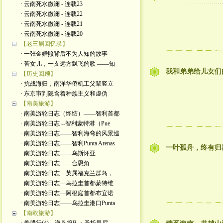
· 云南死水微澜 - 连载23
· 云南死水微澜 - 连载22
· 云南死水微澜 - 连载21
· 云南死水微澜 - 连载20
【老三届回忆录】
· 一张金婚照背后不为人知的故事
· 苦女儿，一支远方飘飞的歌 ——知
我和弟弟给儿女们
【历史回顾】
· 抗战海归，南洋华侨机工父辈竖立
· 东京审判隐含着种族主义和虚伪
【南美旅游】
· 南美游轮日志（终结）——智利首都
· 南美游轮日志 --智利蒙特港（Pue
· 南美游轮日志——智利海弯的风景巡
· 南美游轮日志——智利Punta Arenas
一叶孤舟，终有归
· 南美游轮日志——乌斯怀亚
· 南美游轮日志——合恩角
· 南美游轮日志—英属福克兰群岛，
· 南美游轮日志—鸟拉圭首都蒙特维
· 南美游轮日志—阿根庭首都布宜诺
· 南美游轮日志——乌拉圭港口Punta
【南欧旅游】