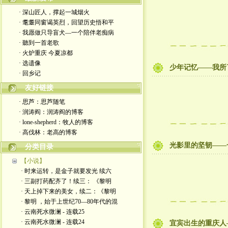
· 深山匠人，撑起一城烟火
· 耄耋同窗谒英烈，回望历史悟和平
· 我愿做只导盲犬—一个陪伴老痴病
· 聽到一首老歌
· 火炉重庆 今夏凉都
· 选遗像
少年记忆——我所
· 回乡记
友好链接
· 思芦：思芦随笔
· 润涛阎：润涛阎的博客
· lone-shepherd：牧人的博客
· 高伐林：老高的博客
光影里的坚韧——
分类目录
【小说】
· 时来运转，是金子就要发光 续六
· 三副打药配齐了！续三： 《黎明
· 天上掉下来的美女，续二：《黎明
· 黎明 ，始于上世纪70—80年代的混
· 云南死水微澜 - 连载25
· 云南死水微澜 - 连载24
宜宾出生的重庆人