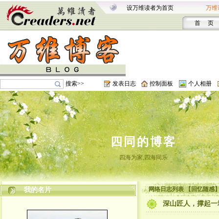
设万维读者为首页
万维
首 页
搜索>>
发表日志
控制面板
个人相册
四同的博客
四海为家,四海同乐
网络日志列表 【回忆随感
我的名片
深山匠人，撑起一