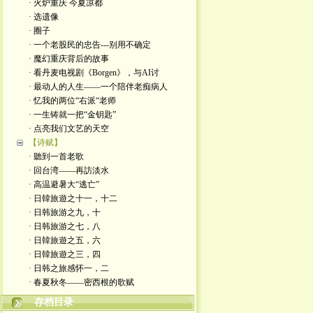
· 火炉重庆 今夏凉都
· 选遗像
· 圈子
· 一个老股民的忠告---别用不确定
· 魔幻重庆背后的故事
· 看丹麦电视剧《Borgen》，与AI讨
· 最动人的人生——一个陪伴老痴病人
· 忆我的两位“右派“老师
· 一生铸就一把“金钥匙”
· 点亮我们文艺的天空
【诗赋】
· 聽到一首老歌
· 回台湾——再訪淡水
· 高温避暑大“逃亡”
· 日韓旅遊之十一，十二
· 日韩旅游之九，十
· 日韩旅游之七，八
· 日韓旅遊之五，六
· 日韓旅遊之三，四
· 日韩之旅感怀一，二
· 春夏秋冬——密西根的歌赋
存档目录