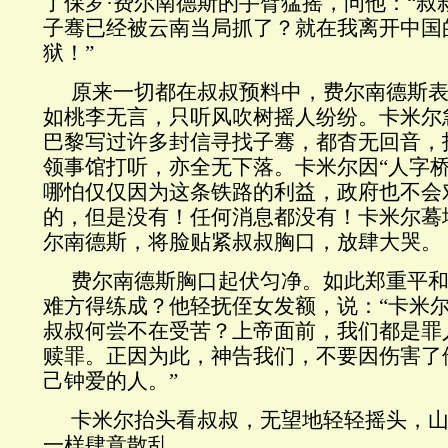
了保罗·费尔南德斯的手臂猛摇，问他：“叔
子骞已经被云南当局抓了？就在我离开中国
狱！”
原来一切都在叔叔预料中，费尔南德斯
如桃李无言，只听风吹树摇人纷纷。卡米尔
巴黎写过许多封信寻找子骞，都杳无回音，
领事馆打听，亦全无下落。卡米尔因“人字桥
哪怕仅仅因为这条铁路的利益，政府也不会
的，但是没有！任何消息都没有！卡米尔蓦
尔南德斯，将脸贴紧叔叔胸口，放肆大哭。
费尔南德斯胸口起伏匀净。如此郑重平
难方得练成？他轻抚侄女发额，说：“卡米
叔叔何尝不在受苦？上帝面前，我们都是罪
赎罪。正因为此，神告我们，不要因伤害了
己钟爱的人。”
卡米尔抬头看叔叔，无望地轻轻摇头，
一样肆意散乱。