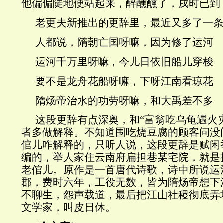
他偏偏陡地便站起来，醉醺醺了，戌时已到
老更夫新推出的更辞里，最近又多了一
人都说，隋朝亡国呀嘛，因为修了运河
运河千万里呀嘛，今儿日依旧船儿穿梭
要不是龙舟花船呀嘛，下呀江南看琼花
隋炀帝治水的功劳呀嘛，和大禹差不多
这段更辞有点深奥，和“富翁吃乌龟遇火
者多做解释。不知道围吃烧豆腐的顾客问没
倌儿咋解释的，只听人说，这段更辞是赋闲
编的，举人家住云南府扁担巷某宅院，就是把
老倌儿。原作是一首唐代诗歌，诗中所说运
郡，费时六年，工役无数，皆为隋炀帝想下
不聊生，怨声载道，最后把江山社稷彻底弄
文学家，叫皮日休。