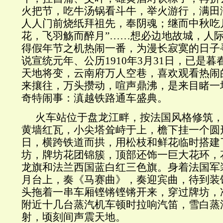
火把节，吃牛汤锅看斗牛，举火游行，满田
人人门前烧纸拜祖先，奉阴魂；继而中秋吃
花，飞羽觞而醉月”……想必边地故城，人
得假年节之机热闹一番，为漫长寂寞的日子
说宣统元年、公历1910年3月31日，已是
天地将变，云南府万人空巷，喜欢观看热闹
来攘往，万头攒动，喧声鼎沸，是来目睹一
奇特闹事：滇越铁路通车盛典。
火车站位于盘龙江畔，按法国风格修筑
黄墙红瓦，小尖塔耸峙于上，檐下挂一个圆
日，横跨铁道而拱，用松枝和鲜花临时搭建
坊，牌坊花团锦簇，顶部还饰一巨大花环，
龙旗和法兰西国蓝白红三色旗。身着法国军
月台上，奏《马赛曲》，奏迎宾曲，待到装
头拖着一串车厢铿锵铿锵开来，穿过牌坊，
附近十几台蒸汽机车顿时拉响汽笛，雪白蒸
射，顷刻间声震天地。