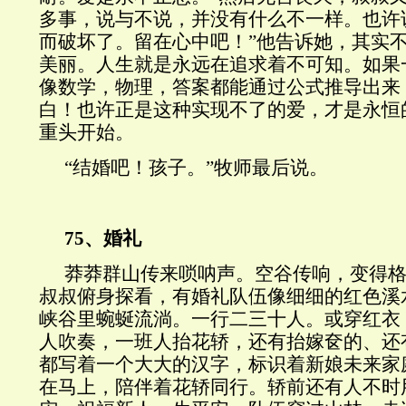
多事，说与不说，并没有什么不一样。也许
而破坏了。留在心中吧！”他告诉她，其实
美丽。人生就是永远在追求着不可知。如果
像数学，物理，答案都能通过公式推导出来
白！也许正是这种实现不了的爱，才是永恒
重头开始。
“结婚吧！孩子。”牧师最后说。
75、婚礼
莽莽群山传来唢呐声。空谷传响，变得
叔叔俯身探看，有婚礼队伍像细细的红色溪
峡谷里蜿蜒流淌。一行二三十人。或穿红衣
人吹奏，一班人抬花轿，还有抬嫁奁的、还
都写着一个大大的汉字，标识着新娘未来家
在马上，陪伴着花轿同行。轿前还有人不时