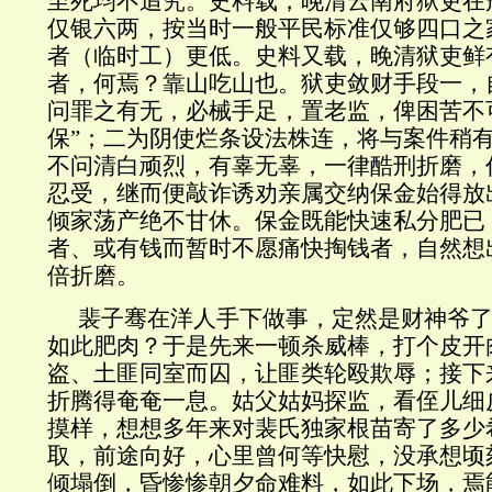
至死均不追究。史料载，晚清云南府狱吏在
仅银六两，按当时一般平民标准仅够四口之
者（临时工）更低。史料又载，晚清狱吏鲜
者，何焉？靠山吃山也。狱吏敛财手段一，
问罪之有无，必械手足，置老监，俾困苦不
保”；二为阴使烂条设法株连，将与案件稍
不问清白顽烈，有辜无辜，一律酷刑折磨，
忍受，继而便敲诈诱劝亲属交纳保金始得放
倾家荡产绝不甘休。保金既能快速私分肥已
者、或有钱而暂时不愿痛快掏钱者，自然想
倍折磨。
裴子骞在洋人手下做事，定然是财神爷
如此肥肉？于是先来一顿杀威棒，打个皮开
盗、土匪同室而囚，让匪类轮殴欺辱；接下
折腾得奄奄一息。姑父姑妈探监，看侄儿细
摸样，想想多年来对裴氏独家根苗寄了多少
取，前途向好，心里曾何等快慰，没承想顷
倾塌倒，昏惨惨朝夕命难料，如此下场，焉