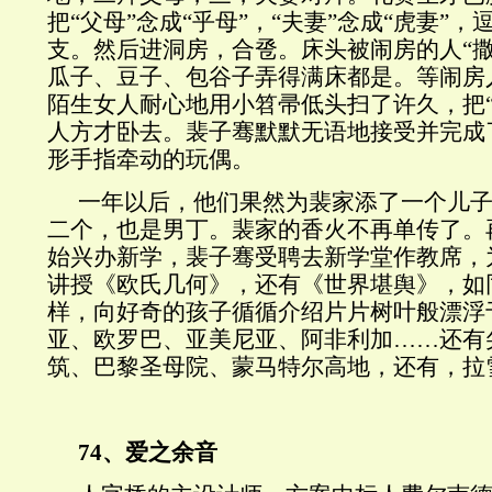
把“父母”念成“乎母”，“夫妻”念成“虎妻”
支。然后进洞房，合卺。床头被闹房的人“撒
瓜子、豆子、包谷子弄得满床都是。等闹房
陌生女人耐心地用小笤帚低头扫了许久，把“
人方才卧去。裴子骞默默无语地接受并完成
形手指牵动的玩偶。
一年以后，他们果然为裴家添了一个儿
二个，也是男丁。裴家的香火不再单传了。
始兴办新学，裴子骞受聘去新学堂作教席，
讲授《欧氏几何》，还有《世界堪舆》，如
样，向好奇的孩子循循介绍片片树叶般漂浮
亚、欧罗巴、亚美尼亚、阿非利加……还有
筑、巴黎圣母院、蒙马特尔高地，还有，拉
74、爱之余音