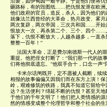
沿袭，如伊甸园一般平静。于是他们便将仇
砸路标，有的毁图纸……把仇恨发泄在欧洲
他们政府的官员，造反，杀人，因为他们的
就像法兰西曾经的大革命，热月政变、雾月
两次复辟，两次帝国，三次共和国……开始
恨放大一次，再杀第二个、三个、四个……
落下，仇恨不断放大，人越杀越多，一直杀
整整一百年！”
法国大革命，正是费尔南德斯一代人的
重提。他把侄女打断了：“我们那一代的故
们将他彻底遗忘。”他双手合十，口念一声“
卡米尔话闸既开，定不愿被人截断，续续
相报的故事偏偏又因我们而在东方上演！保
岭，艰难修筑的铁路，我真不知道它留给中
达？生活便利？绵延不断的仇恨？甚至天地
于他们的千年文明了！他们把人类情感的源
然的情感变成整个伦理哲学和整个社会的生