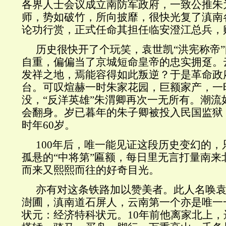
各界人士会议成立南防军政府，一致公推朱
师，势如破竹，所向披靡，很快光复了滇南
论功行赏，正式任命其担任临安澄江总兵，
历史很快开了个玩笑，袁世凯“洪宪称帝
自重，偏偏当了京城短命皇帝的忠实拥趸。
发祥之地，焉能容得如此叛逆？于是革命政
台。可叹煊赫一时朱家花园，巨额家产，一
没，“反洋英雄”朱渭卿再次一无所有。潮流
会翻身。岁已暮年的朱子卿被投入民国监狱
时年60岁。
100年后，唯一能见证这段历史变幻的
孤悬的“中将第”匾额，每日里无言打量南来
而来又熙熙而往的好奇目光。
亦有对这条铁路加以赞美者。此人名唤
澍圃，滇南道石屏人，云南第一个亦是唯一
状元：经济特科状元。10年前他离家北上