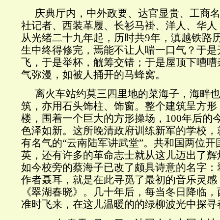
庆典厅内，中外政要、达官显贵、工商
社记者、西装革履、长衫马褂、洋人、华人
从光绪二十九年起，历时共9年，滇越铁路
生中终得修完，焉能不让人喘一口气？于是
飞，于是举杯，觥筹交错；于是屋顶下嘈嘈
气弥漫，如被人捅开的马蜂窝。
离火车站约莫三四里地的菜海子，海畔
筑，亦用石头饰柱、饰窗。整个建筑呈方形
楼，围着一个巨大的方形操场，100年后的
色泽如新。这所晚清政府训练新军的学校，
有名气的“云南陆军讲武堂”。共和国两位开
英，还有许多的革命志士就从这儿迈出了辉
如今校旁的蔡海子已改了颇具诗意的名字：
作者聂耳，就是在此寻觅了最初的音乐灵感
《翠湖春晓》。几十年后，每当冬日降临，
准时飞来，在这儿温暖的的绿柳波光中探寻