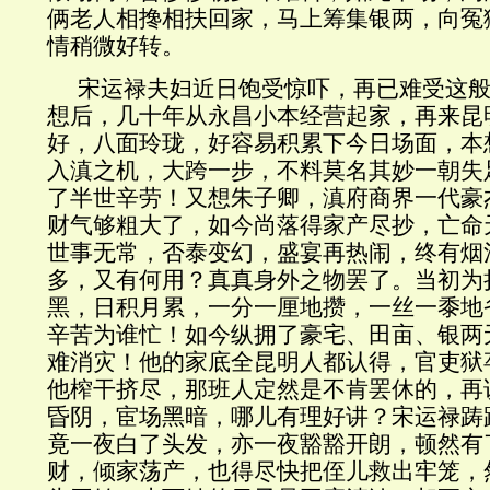
俩老人相搀相扶回家，马上筹集银两，向冤
情稍微好转。
宋运禄夫妇近日饱受惊吓，再已难受这
想后，几十年从永昌小本经营起家，再来昆
好，八面玲珑，好容易积累下今日场面，本
入滇之机，大跨一步，不料莫名其妙一朝失
了半世辛劳！又想朱子卿，滇府商界一代豪
财气够粗大了，如今尚落得家产尽抄，亡命
世事无常，否泰变幻，盛宴再热闹，终有烟
多，又有何用？真真身外之物罢了。当初为
黑，日积月累，一分一厘地攒，一丝一黍地
辛苦为谁忙！如今纵拥了豪宅、田亩、银两
难消灾！他的家底全昆明人都认得，官吏狱
他榨干挤尽，那班人定然是不肯罢休的，再
昏阴，宦场黑暗，哪儿有理好讲？宋运禄踌
竟一夜白了头发，亦一夜豁豁开朗，顿然有
财，倾家荡产，也得尽快把侄儿救出牢笼，