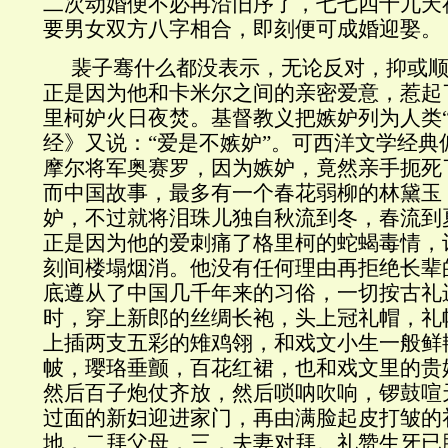
二次动婚便不必再沿旧序了，七七四十九天
要男女双方八字相合，即刻便可成婚迎娶。
裴子骞什么都没表示，无论反对，抑或
正是因为他和卡米尔之间的亲密爱意，惹起
里柯妒火日夜焚。基督教义把嫉妒列为人类“
经》又说：“爱是不嫉妒”。可西洋文学经典
摩尔将军奥赛罗，因为嫉妒，竟然亲手扼死
而中国故事，最多有一个春花弱柳的林黛玉
妒，不过就将泪珠儿独自秋流到冬，春流到
正是因为他的爱刺痛了格里柯的蛇蝎毒情，
刻间楼塌烟消。他没有任何理由再拒绝长辈
底遵从了中国几千年来的习俗，一切按古礼
时，穿上新郎的丝绸长袍，头上冠礼帽，礼
上插两支五彩的雉鸡翎，和戏文小生一般鲜
帔，璎珞垂颤，百花红裙，也和戏文里的贵
然后百子炮仗齐放，然后唢呐吹响，锣鼓喧
过面的新妇迎进家门，再由满脸起皮打皱的
地，二拜父母，三，夫妻对拜。礼赞生牙已