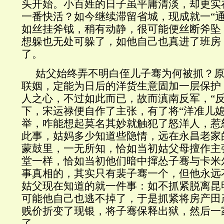
头开始。小百姓的日子虽平庸清淡，却更实
一番快活？如今继续滞留省城，现成就一“通
如丝挂斧钺，稍有动静，很可能便丝断斧坠
想躲也无处可躲了，如他自己也真进了班房
了。
姑父始终弄不明白侄儿子骞为何被抓？
联姻，定能为日后的洋货生意固加一层保护
人之心，不过如此而已，故而滇南反军，“反
下，宋运禄便自作了主张，有了将“洋准儿媳
举，咋能想起莫名其妙就触犯了怒洋人，惹
此事，姑妈多少知道些隐情，远在永昌老家
蒙鼓里，一无所知，恰如当初姑父母擅作主
堂一样，恰如当初他们暗中撺怂子骞与卡米
事真相的，其实只有裴子骞一个，但他永远
姑父现在知道的就一件事：如不抓紧脱离昆
可能他自己也逃不掉了，于是抓紧将房产田
贱价折变了现银，将子骞保释出狱，然后一
了。