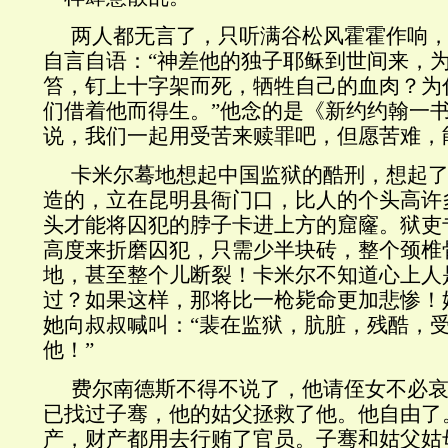
两人都无言了，只听满谷松风霍霍作响
自言自语：“神差他的独子耶稣到世间来，
笞，钉上十字架而死，牺牲自己的血肉？为
们借着他而得生。”他念的是《新约约翰一
说，我们一起用受苦来赎罪吧，但愿苦难，
卡米尔蓦地想起中国监狱的酷刑，想起
造的，立在昆明县衙门口，比人的个头高许
头才能将囚犯的脖子卡进上方的窟窿。狱吏
高度来折磨囚犯，只需少半块砖，整个颈椎
地，甚至整个儿断裂！卡米尔不知道心上人
过？如果这样，那将比一枪毙命更加悲惨！
她向叔叔喊叫：“裴在监狱，肮脏，残酷，
他！”
费尔南德斯不得不说了，他请侄女不必哀
已找过子骞，他的姑父拯救了他。他自由了
产，财产都用去行贿了官员。子骞和姑父姑