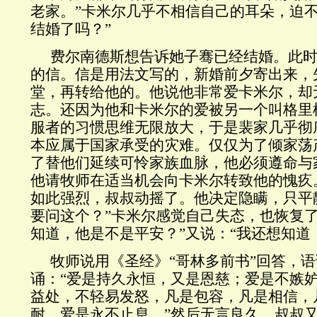
老家。”卡米尔几乎不相信自己的耳朵，迫不
结婚了吗？”
费尔南德斯想告诉她子骞已经结婚。此
的信。信是用法文写的，新婚前夕寄出来，
堂，再转给他的。他说他非常爱卡米尔，却
志。还因为他和卡米尔的爱被另一个叫格里
服者的习惯思维无限放大，于是裴家几乎彻
本应属于国家承受的灾难。仅仅为了倾家荡
了替他们延续可怜家族血脉，他必须遵命与
他请牧师在适当机会向卡米尔转致他的愧疚
如此强烈，叔叔动摇了。他决定隐瞒，只平
要问这个？”卡米尔感觉自己失态，也恢复了
知道，他是不是平安？”又说：“我还想知道
牧师说用《圣经》“哥林多前书”回答，
诵：“爱是持久永恒，又是恩慈；爱是不嫉
益处，不轻易发怒，凡是包容，凡是相信，
耐。爱是永不止息。”然后无言良久，叔叔又