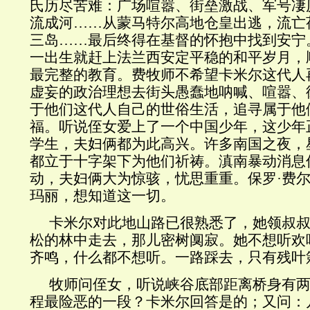
氏历尽苦难：广场喧嚣、街垒激战、军号凄
流成河……从蒙马特尔高地仓皇出逃，流亡
三岛……最后终得在基督的怀抱中找到安宁
一出生就赶上法兰西安定平稳的和平岁月，
最完整的教育。费牧师不希望卡米尔这代人
虚妄的政治理想去街头愚蠢地呐喊、喧嚣、
于他们这代人自己的世俗生活，追寻属于他
福。听说侄女爱上了一个中国少年，这少年
学生，夫妇俩都为此高兴。许多南国之夜，
都立于十字架下为他们祈祷。滇南暴动消息
动，夫妇俩大为惊骇，忧思重重。保罗·费
玛丽，想知道这一切。
卡米尔对此地山路已很熟悉了，她领叔
松的林中走去，那儿密树阒寂。她不想听欢
齐鸣，什么都不想听。一路踩去，只有残叶
牧师问侄女，听说峡谷底部距离桥身有
程最险恶的一段？卡米尔回答是的；又问：