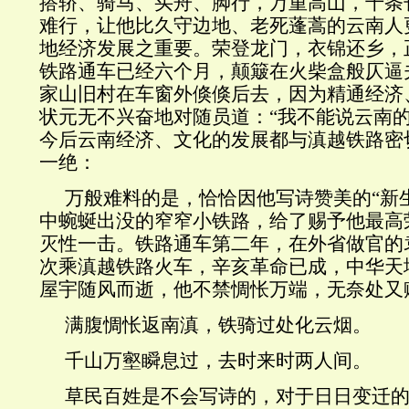
搭轿、骑马、买舟、脚行，万重高山，千条
难行，让他比久守边地、老死蓬蒿的云南人
地经济发展之重要。荣登龙门，衣锦还乡，
铁路通车已经六个月，颠簸在火柴盒般仄逼
家山旧村在车窗外倏倏后去，因为精通经济
状元无不兴奋地对随员道：“我不能说云南
今后云南经济、文化的发展都与滇越铁路密
一绝：
万般难料的是，恰恰因他写诗赞美的“新
中蜿蜒出没的窄窄小铁路，给了赐予他最高
灭性一击。铁路通车第二年，在外省做官的
次乘滇越铁路火车，辛亥革命已成，中华天
屋宇随风而逝，他不禁惆怅万端，无奈处又
满腹惆怅返南滇，铁骑过处化云烟。
千山万壑瞬息过，去时来时两人间。
草民百姓是不会写诗的，对于日日变迁