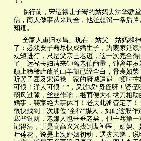
临行前，宋运禄让子骞的姑妈去法华教
信，商人做事从来周全，他还想留一条后路
知道。
全家人重归永昌。现在，姑父、姑妈和
了：必须要子骞尽快成婚生子，为裴家延续
规矩进行，只是父亲已老迈，这一次完全得
了。运禄夫妇请来钟离老伯商量，钟离年岁
颌上稀稀疏疏的山羊胡已经全白，骨瘦如柴
听罢子骞及宋运禄一家的府城遭遇，顿时拄
可恨！洋人可恨！”，又连叹“贤侄呀！贤侄呀
弱风过隙，丝丝作响，继而便大有拔刀相助
婚事，裴家绝大事体耳！老夫此番管定了！
很快找到上次那位“全福”媒人，如此这般作
塞些银两，老媒人也垂垂老矣，但子骞第一
记得清，于是高高兴兴找到裴神医、姑妈、
吐莲花，说是上次婚姻初动，遇灾未遂，说