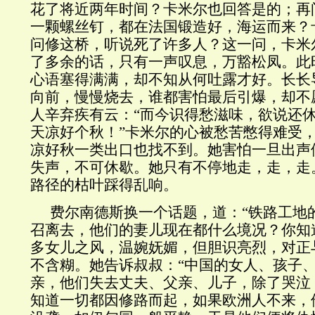
花了将近两年时间？卡米尔也回答是的；再
一颗螺丝钉，都在法国锻造好，海运而来？
问修这桥，听说死了许多人？这一问，卡米
了多余的话，只有一声叹息，万豁松凤。此
心语塞得满满，却不知从何吐露才好。长长
向前，慢慢烧去，谁都害怕最后引爆，却不
人辛弃疾有云：“而今识得愁滋味，欲说还
天凉好个秋！”卡米尔的心被愁苦憋得难受
凉好秋一类出口也找不到。她害怕一旦出声
失声，不可休歇。她只有不停地走，走，走
路径的枯叶踩得乱响。
费尔南德斯换一个话题，道：“铁路工地
召离去，他们的妻儿现在都什么境况？你知
多女儿之风，温婉妩媚，但胆识亮烈，对正
不含糊。她告诉叔叔：“中国的女人、孩子
亲，他们失去丈夫、父亲、儿子，除了哭泣
知道一切都因修路而起，如果欧洲人不来，