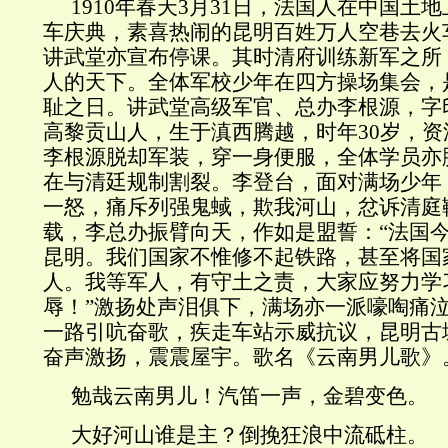
1910年春天3月31日，法国人在中国土
车庆典，素喜热闹的昆明百姓万人空巷去火
讲武堂亦宣布停课。其时清府训练新军之所
人的天下。全体军校少年在四方操场集会，
耻之日。讲武堂高级军官、总办李根源，字
高黎贡山人，生于滇西腾越，时年30岁，
李根源脱却军装，穿一身便服，全体学员亦
在与清廷规制割裂。李登台，面对满场少年
一怒，痛斥列强鬼蜮，欺我河山，忿诉清庭
载，李总办振臂向天，作如是盟誓：“法国
昆明。我们国家不惟修不起铁路，甚至将国
人。我等军人，有守土之责，大家应努力学
辱！”激扬处声泪俱下，满场亦一派嚎啕痛
一路引吭奋歌，疾走车站示威抗议，昆明古
奋声激扬，震震屋宇。歌名《云南男儿歌》
勉哉云南男儿！汽笛一声，金碧变色。
大好河山谁是主？倒挽狂浪中流砥柱。