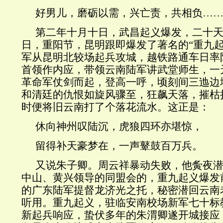
好男儿，磨砺以需，兴亡责，共相负…
第二年十月十日，武昌起义爆发，二十
日，重阳节，昆明跟即爆发了著名的“重九起
军从昆明北较场起兵攻城，越铁路通车日率
首领作内应，带领云南陆军讲武堂师生，一
革命军仗剑而起，登高一呼，顷刻间三迆边
和清廷的仇恨如旋风骤至，狂飙天落，摧枯
时便将旧云南打了个落花流水。这正是：
休向神州叹陆沉，虎狼四环亦堪惊，
留得补天豪梦在，一声鼙鼓百万兵。
又说朱子卿。周云祥暴动失败，他夤夜
中山、黄兴领导的同盟会的，重九起义爆发
的广东陆军提督龙济光之托，秘密潜回云南
听用。重九起义，驻临安南校场新军七十标
新起兵响应，蛰伏多年的朱渭卿遂开城接应