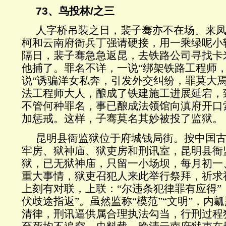
73、鸟投林/之三
人字桥吊装之日，裴子骞亦不在场。来
柯和云南府衙兵丁强请硬接，用一乘绿呢小
隔日，裴子骞急急返昆，去铁路公司寻找卡
他捕了。罪名不详，一说“绑架铁路工程师，
说“诱骗洋女私奔，引发外交纠纷，罪莫大焉
法工程师大人，酿成了铁建施工进展延宕，
不管何种罪名，事已酿成法领馆向滇府开口
加惩戒。这样，子骞莫名其妙被投了监狱。
昆明县衙监狱位于府城钱局街。按中国
牢房、狱神庙、狱吏房和刑讯室，昆明县衙
狱，已无狱神庙，只留一小场坝，每月初一
重大事情，狱吏召犯人来此举行祭拜，祈求
上刻有对联，上联：“尔违条犯律罪有应得”
伏歧途指返”。虽然监称“模范”“文明”，内
清律，刑讯逼供属合理执法勾当，行刑过程