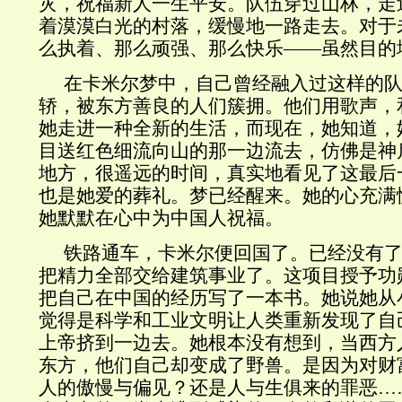
灾，祝福新人一生平安。队伍穿过山林，走
着漠漠白光的村落，缓慢地一路走去。对于
么执着、那么顽强、那么快乐——虽然目的
在卡米尔梦中，自己曾经融入过这样的
轿，被东方善良的人们簇拥。他们用歌声，
她走进一种全新的生活，而现在，她知道，
目送红色细流向山的那一边流去，仿佛是神
地方，很遥远的时间，真实地看见了这最后
也是她爱的葬礼。梦已经醒来。她的心充满
她默默在心中为中国人祝福。
铁路通车，卡米尔便回国了。已经没有
把精力全部交给建筑事业了。这项目授予功
把自己在中国的经历写了一本书。她说她从
觉得是科学和工业文明让人类重新发现了自
上帝挤到一边去。她根本没有想到，当西方
东方，他们自己却变成了野兽。是因为对财
人的傲慢与偏见？还是人与生俱来的罪恶…