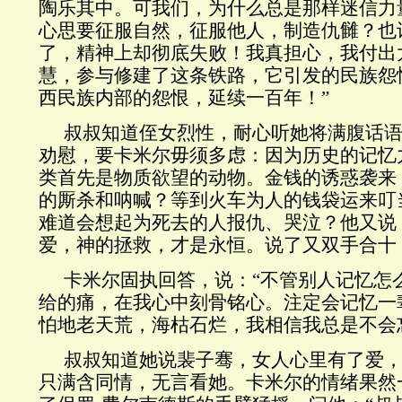
陶乐其中。可我们，为什么总是那样迷信力
心思要征服自然，征服他人，制造仇雠？也
了，精神上却彻底失败！我真担心，我付出
慧，参与修建了这条铁路，它引发的民族怨
西民族内部的怨恨，延续一百年！”
叔叔知道侄女烈性，耐心听她将满腹话
劝慰，要卡米尔毋须多虑：因为历史的记忆
类首先是物质欲望的动物。金钱的诱惑袭来
的厮杀和呐喊？等到火车为人的钱袋运来叮
难道会想起为死去的人报仇、哭泣？他又说
爱，神的拯救，才是永恒。说了又双手合十，
卡米尔固执回答，说：“不管别人记忆怎
给的痛，在我心中刻骨铭心。注定会记忆一
怕地老天荒，海枯石烂，我相信我总是不会
叔叔知道她说裴子骞，女人心里有了爱
只满含同情，无言看她。卡米尔的情绪果然