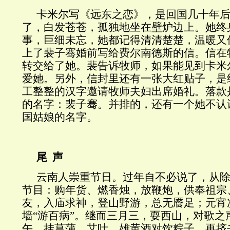
卡米尔写《远东之恋》，是回国几十年
了，白发苍苍，孤独地坐在壁炉边上。她终
事，巨细未忘，她都记得清清楚楚，温暖又
上了裴子骞婚前写给费尔南德斯的信。信在
转交给了她。裴告诉牧师，如果能见到卡米
爱她。另外，信封里还有一张大红贴子，是
工整整的汉字邀请牧师夫妇出席婚礼。落款
的名字：裴子骞。并排的，还有一个她不认
国姑娘的名字。
尾 声
云南人崇重节日。过年自不必说了，从
节目：购年货、燃香烛，放鞭炮，供奉祖宗
友，入庙求神，登山野游，总无餍足；元宵
墙“游百病”。继而三月三，耍西山，对歌之
午，挂菖蒲、艾叶，雄黄酒对饮粽子，再挤