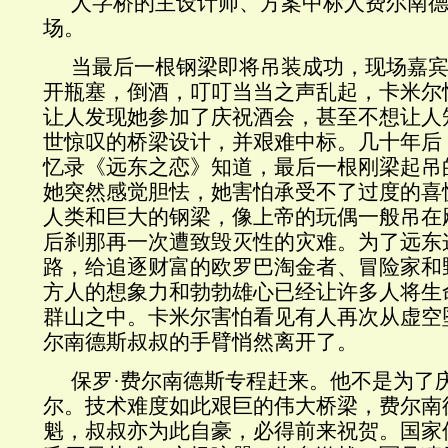
人字桥的主设计师、方案中标人费尔南德
场。
当最后一根钢梁即将吊装成功，现场嘉
开瓶塞，倒酒，叮叮当当之声乱起，卡米尔
让人发现她参加了庆祝酒会，甚至不想让人
世惊叹的桥梁设计，并艰难中标。几十年后
忆录《远东之恋》知道，最后一根刚梁起吊
她突然感觉胆怯，她害怕承受不了过度的喜
人类和巨大的钢梁，像上帝的玩偶一般吊在
后刹那再一次遭致毁灭性的灾难。为了远东
路，给追逐财富的欧罗巴淘金者、冒险家和
方人的想象力和勃勃雄心已经让许多人将生
群山之中。卡米尔害怕看见有人再次从虚空
尔南德斯叔叔的手臂悄然离开了。
保罗·费尔南德斯专程赶来。他不是为了
尔。技术难度如此艰巨的伟大桥梁，费尔南
魁，叔叔亦为此自豪，必得前来祝贺。国家