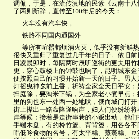
调侃，于是，在流传滇地的民谚《云南十八
了两则新辞，直传至100年后的今天：
火车没有汽车快，
铁路不同国内通国外
等所有喧嚣都烟消火灭，似乎没有新鲜
很快又重归了重复过几千年的日子。依旧前
日凌晨卯时，每隔两时辰听巡街的更夫用竹
更，穿心鼓楼上的钟鼓也响了，昆明城东金
便按照自己的习惯开始新一天的日子。男人
灯摇曳神龛前上香，祈祷全家全天日平安；
扫庭除，要淘米下锅，为全家老小煮早点；
里的狗也东一处西一处地吠，俄而城门打开
街上撵出一路轰隆隆响声，妇人们便纷纷将
岸等候；接着是走街串巷的小贩出动，他们
手端木盘，有的柃竹篮、背背篓，用各各不
唱低吟食物的名号，有太平糕、蒸蒸糕、豆