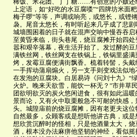
稀饭、米花团、丁丁糖……有创意的小贩还
上定语，如“好吃的水豆腐喽”“四牌坊米面粑
梅子啰”等等，声调或响亮，或悠长，或铿
袅。尾音太悠长，有时听起来几乎成了悲剧
城墙围困着的日子就在混声交响中慢吞吞启
至黄昏来临，街头巷尾，烧豆腐摊开始四处
嚣和艰辛落幕，夜生活开始了。发过酵的豆
满铁丝网，铁丝网支在铁锅上，铁锅里盛满
烤，发霉豆腐便满街飘香。梳着转髻，头戴
一手挥动蒲扇煽火，另一支手则变戏法似地
在发泡的豆腐块。白居易诗《问刘十九》“
火炉。晚来天欲雪，能饮一杯无？”市井草
团欲明欲灭的炭火悠闲进食，很有如此温暖
景而论，又有火中取栗般急不可耐的快感，
头。城隍庙前的烧豆腐摊，因有老更夫这位
自然最多，众顾客或是想听他讲古典，或是
想欣赏沉醉时的怪相，只是他酒量太大，烧
酒，根本没办法麻痹他坚韧的神经，看似摇