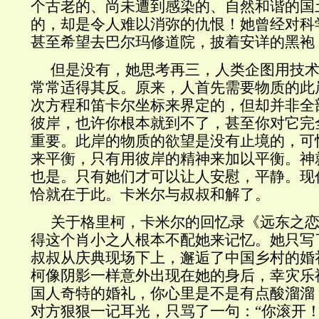
个古老的、尚未遭到感染的、自然和谐的国
的，却是令人难以消弥的仇恨！她曾经对科
甚至希望去巴尔玛修道院，披着安详的黑袍
但是没有，她思考再三，人类企图用技
常常适得其反。原来，人首先需要物质的此
次方程和笛卡尔坐标来界定的，但却并非全
彼岸，也许你根本就到不了，甚至你对它完
重要。此岸的物质的欲望是没有止境的，可
来平衡，只有用彼岸的精神来加以平衡。神
也是。只有她们才可以让人安慰，平静。现
恰就在于此。卡米尔与叔叔和解了。
关于格里柯，卡米尔的回忆录《远东之
得这个肖小之人根本不配她来记忆。她只写
叔叔从庆典现场下上，邂逅了中国乡村的婚
柯像阴影一样意外出现在她的身后，幸灾乐
国人奇特的婚礼，你心里是不是有点酸溜溜
对方狠狠一记耳光，只骂了一句：“你滚开！