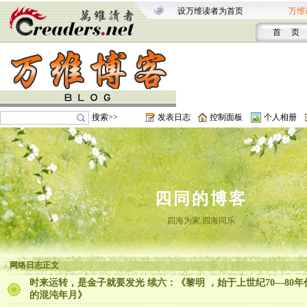
设万维读者为首页
万维
首 页
搜索>>
发表日志
控制面板
个人相册
四同的博客
四海为家,四海同乐
网络日志正文
时来运转，是金子就要发光 续六：《黎明 ，始于上世纪70—80年
的混沌年月》