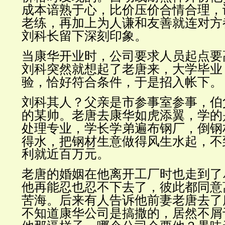
成本谙熟于心，比价压价合情合理，
老练，再加上为人谦和友善就连对方
刘科长留下深刻印象。
当康华开业时，公司要求人员起点要
刘科突然就想起了老唐来，大学毕业
验，恰好符合条件，于是招入帐下。
刘科其人？父亲是市参事室参事，伯
的某帅。老唐去康华如虎添翼，学的
处理专业，学长学弟遍布钢厂，倒钢
得水，把钢材生意做得风生水起，不
利就近百万元。
老唐的婚姻在他离开工厂时也走到了
他再能忍也忍不下去了，彼此都同意
苦海。后来有人告诉他前妻老唐去了
不知道康华公司是搞撒的，居然不屑