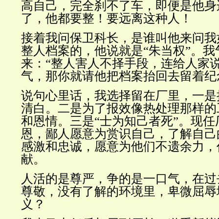
高自己，完全刹不了车，即便是他身
了，他都要整！要远离这种人！
接着我问保卫科长，是谁叫他来问我
整人档案的，他说就是“朱当权”。我
来：“整人害人不择手段，连给人家
气，那你就请他把档案抬回去留着纪
说句心里话，我选择留在厂里，一是
清白。二是为了报效像热处理那样的
和恩情。三是“士为知己者死”。现
恩，鄙人愿意为赏识自己，了解自己
感激和忠诚，愿意为他们不遗余力，
献。
人活的是尊严，争的是一口气，在过
尊敬，没有了解的环境里，卑微屈辱
义？