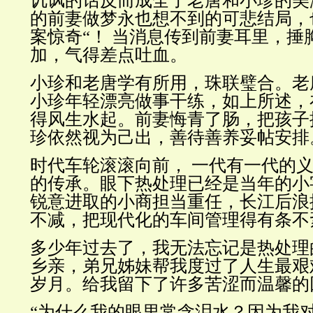
讥讽的话反而成全了老唐和小珍的美
的前妻做梦永也想不到的可悲结局，
案惊奇“！ 当消息传到前妻耳里，捶
加，气得差点吐血。
小珍和老唐学有所用，珠联璧合。老
小珍年轻漂亮做事干练，如上所述，
得风生水起。前妻悔青了肠，把孩子
珍依然视为己出，善待善养妥帖安排
时代车轮滚滚向前， 一代有一代的
的传承。眼下热处理已经是当年的小
锐意进取的小商担当重任，长江后浪
不减，把现代化的车间管理得有条不
多少年过去了，我无法忘记是热处理
乡亲，弟兄姊妹帮我度过了人生最艰
岁月。给我留下了许多苦涩而温馨的
“为什么我的眼里常含泪水？因为我