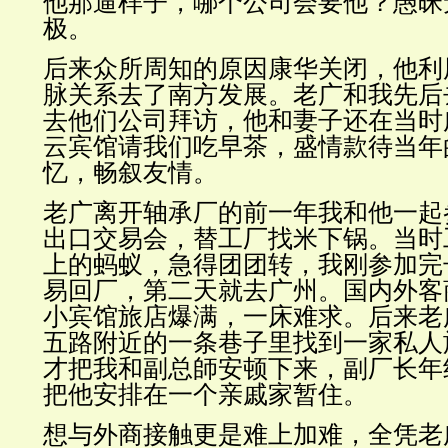
他那逼样子，哪个公司会要他？愚昧
极。
后来众所周知的原因康华关闭，他利
脉关系去了南方发展。老广和我先后
去他们公司拜访，他和妻子还在当时
云宾馆请我们吃早茶，盛情款待当年
忆，畅叙友情。
老广离开轴承厂的前一年我和他一起
出口交易会，替工厂找米下锅。当时
上的蚂蚁，急得团团转，我刚参加完
易回厂，第二天就去广州。国内外客
小宾馆旅店爆满，一床难求。后来老
五路附近的一条巷子里找到一家私人
才把我和副总師安顿下来，副厂长年
把他安排在一个亲戚家暂住。
想与外商接触更是难上加难，全凭老