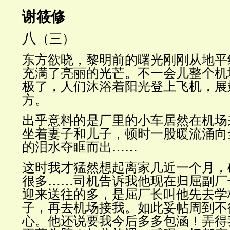
谢筱修
八
（三）
东方欲晓，黎明前的曙光刚刚从地平
充满了亮丽的光芒。不一会儿整个机
极了，人们沐浴着阳光登上飞机，展
方。
出乎意料的是厂里的小车居然在机场
坐着妻子和儿子，顿时一股暖流涌向
的泪水夺眶而出……
这时我才猛然想起离家几近一个月，
很多……司机告诉我他现在归屈副厂
迎来送往的多，是屈厂长叫他先去学
子，再去机场接我。如此妥帖周到不
心。他还说要我今后多多包涵！弄得