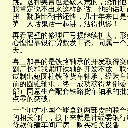
跳。这种美言也是破天荒的，恐怕他
我肯定说不出来这样的话。他的话听
扭，翻脸比翻书还快，几十年来口是
势，人话鬼话一起讲，活得也惨！
再看隔壁的修理厂亏损继续扩大，形
心惶惶靠银行贷款发工资。同属一个
天。
喜上加喜的是铁路轴承的开发取得突
副厂长和我紧盯铁轴的开发不放，联
试制出短圆柱铁路货车轴承，经装车
前的圆锥轴承，终于成功获得两部委
部）同意生产配套铁路货车轴承的批
点零的突破。
一个地方小国企能拿到两部委的联合
的相关部门，接下来就是计经委银行
贷款修建车间厂房，购买相关设备…