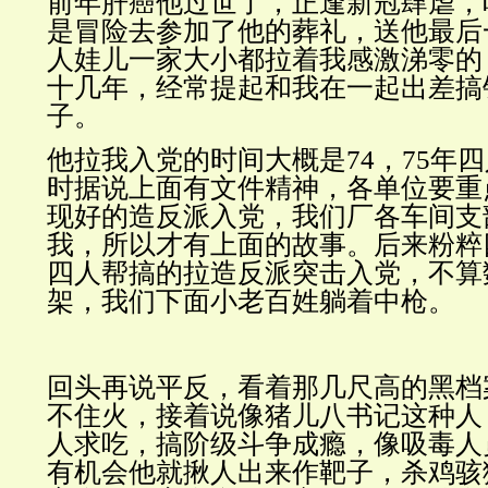
前年肝癌他过世了，正逢新冠肆虐，
是冒险去参加了他的葬礼，送他最后
人娃儿一家大小都拉着我感激涕零的
十几年，经常提起和我在一起出差搞
子。
他拉我入党的时间大概是
74，75年
时据说上面有文件精神，各单位要重
现好的造反派入党，我们厂各车间支
我，所以才有上面的故事。后来粉粹
四人帮搞的拉造反派突击入党，不算
架，我们下面小老百姓躺着中枪。
回头再说平反，看着那几尺高的黑档
不住火，接着说像猪儿八书记这种人
人求吃，搞阶级斗争成瘾，像吸毒人
有机会他就揪人出来作靶子，杀鸡骇