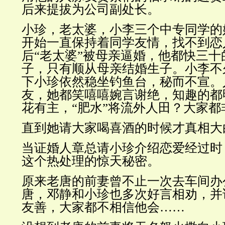
后来提拔为公司副处长。
小珍，老太婆，小李三个中专同学的
开始一直保持着同学友情，找不到恋
后“老太婆”被母亲逼婚，他都快三
子，只有顺从母亲结婚生子。小李不
下小珍依然稳坐钓鱼台，秘而不宣。
友，她都笑嘻嘻婉言谢绝，知趣的都
花有主，“肥水”将流外人田？大家都
直到她请大家喝喜酒的时候才真相大
当证婚人章总请小珍介绍恋爱经过时
这个热处理的惊天秘密。
原来老唐的前妻曾不止一次去车间办
唐，邓静和小珍也多次好言相劝，并
友善，大家都不相信他会……