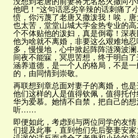
没想到
老唐的前妻
将无名怒火撒向小
他吧！”这句话恶劣辛辣的话刺痛了
愤，你污蔑了老唐又撒泼我！唉，唐
也太苦，堂堂山城大学金热专业的高
个不体贴他的泼妇，真是倒霉！深表
他为啥就不离婚，非要这么艰难地忍
多，慢慢地，心中掀起阵阵涟漪波澜
间夜不能寐，冥思苦想，终于明白了
涵养道德，是一个人的格局，不是一
的，由同情到崇敬。
再联想到章总面对妻子的离婚，也是
他们这样的人是值得钦佩，值得托付
华为爱慕。她情不自禁，把自己的想
听……
即便如此，考虑到与两位同学的友情
们提及此事，直到他们先后娶妻安家