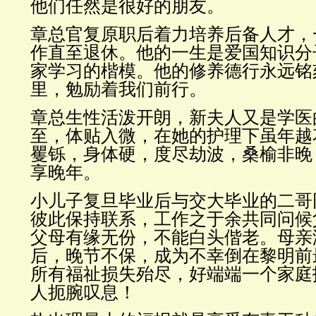
他们任然是很好的朋友。
章总官复原职后着力培养后备人才，
作直至退休。他的一生是爱国知识分
家学习的楷模。他的修养德行永远铭
里，勉励着我们前行。
章总生性活泼开朗，新夫人又是学医
至，体贴入微，在她的护理下虽年越
矍铄，身体硬，度尽劫波，桑榆非晚
享晚年。
小儿子复旦毕业后与交大毕业的二哥
彼此保持联系，工作之于余共同问候
父母有缘无份，不能白头偕老。母亲
后，晚节不保，成为不幸倒在黎明前
所有福祉损失殆尽，好端端一个家庭
人扼腕叹息！