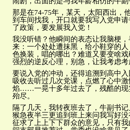
闹剧，出面的是与我年龄相仿的牛副
那是在74-75年，某天，太阳西出，
到车间找我，开口就要我写入党申请
了政策，要发展我入党！
我没听错？他瞬间的表态让我脑梗，
来：一个处处遭抹黑，给小鞋穿的人
色换装，唱的哪出？难道又要变啥戏
强烈的逆反心理，别急，让我考虑考
要说入党的冲动，还得追溯到高中入
吸收去听过几次党课，点燃了心中激
焰……一晃十多年过去了，残酷的现
殆尽。
隔了几天，我转夜班去了，牛副书记
猴急夜半三更追到班上来问我写好没
征求了上上下下群众的意见，只有我