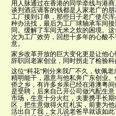
用人脉通过在香港的同学牵线与港商
谈判酒店请客的钱都是人家老广的朋
工厂接到订单，那些日子老广使尽浑
种办法找，最后为工厂球轴承车间接
同。缓解了车间无米之炊的困境。这
次为工厂效劳，回想十多年的心酸不
意。
家乡改革开放的巨大变化更是让他心
辞职回老家创业，同时拐走了检验科
这位“科花”
刚分来我厂不久，
钦佩老
精明能干，愿意与他私奔广东创业。
侨之乡，有许多乡亲已经在港澳粤间
是受聘，后来自己开公司做汽配生意
市场，生意十分火红，夫妻携手长期
区，把生意做得火红札实，前妻为他
活出自了我，女儿说老爸早就该如此