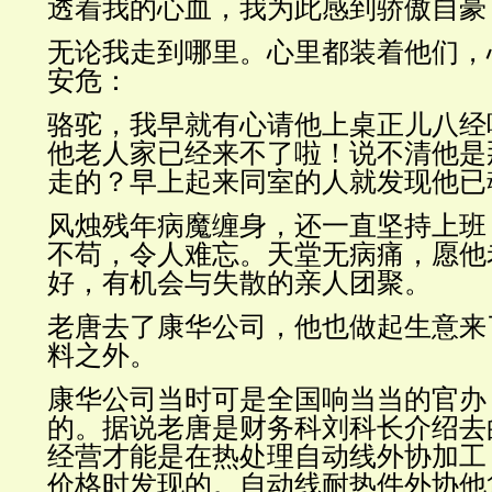
透着我的心血，我为此感到骄傲自豪
无论我走到哪里。心里都装着他们，
安危：
骆驼，我早就有心请他上桌正儿八经
他老人家已经来不了啦！说不清他是
走的？早上起来同室的人就发现他已
风烛残年病魔缠身，还一直坚持上班
不苟，令人难忘。天堂无病痛，愿他
好，有机会与失散的亲人团聚。
老唐去了康华公司，他也做起生意来
料之外。
康华公司当时可是全国响当当的官办
的。据说老唐是财务科刘科长介绍去
经营才能是在热处理自动线外协加工
价格时发现的。自动线耐热件外协他