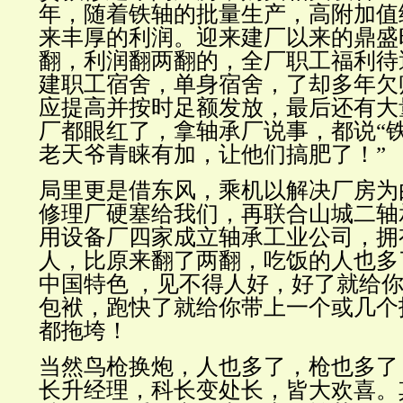
年，随着铁轴的批量生产，高附加值
来丰厚的利润。迎来建厂以来的鼎盛
翻，利润翻两翻的，全厂职工福利待
建职工宿舍，单身宿舍，了却多年欠
应提高并按时足额发放，最后还有大
厂都眼红了，拿轴承厂说事，都说“
老天爷青睐有加，让他们搞肥了！”
局里更是借东风，乘机以解决厂房为
修理厂硬塞给我们，再联合山城二轴
用设备厂四家成立轴承工业公司，拥
人，比原来翻了两翻，吃饭的人也多
中国特色 ，见不得人好，好了就给
包袱，跑快了就给你带上一个或几个
都拖垮！
当然鸟枪换炮，人也多了，枪也多了
长升经理，科长变处长，皆大欢喜。