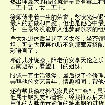
热出理最大的福报就是享受有毒工种
士五十五，女士五十。
徐师傅带着一生的荣誉，奖状光荣退
最大的骄傲和自慰，但也是他心中最
斗一生最终没能加入他梦寐以求的组
严大炮退休后当起了老太爷，坐茶馆
坦，可是大家再也听不到那荤素搭配
彩语言了；
邓静儿孙绕膝，陪老倌安享天伦之乐
云南避寒，看望旧日的姐妹。
眼镜一直生活浪漫，最后找了个修理
崇拜他的文艺青年，情趣相同，帮他
还有帮我偷材料做家具的“二钢”，
但属于锻热支部管辖，经我推荐后来
用他的人脉负责紧俏的轴承钢的进货