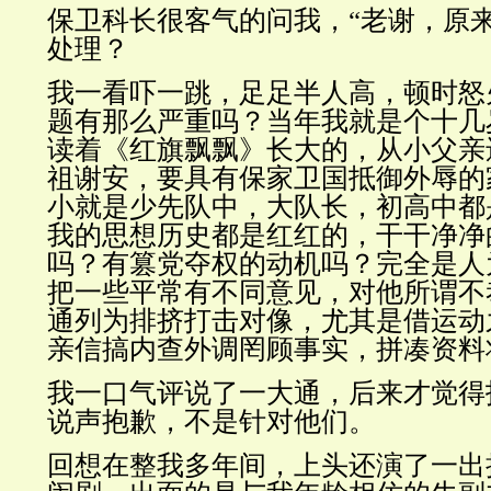
保卫科长很客气的问我，“老谢，原
处理？
我一看吓一跳，足足半人高，顿时怒
题有那么严重吗？当年我就是个十几
读着《红旗飘飘》长大的，从小父亲
祖谢安，要具有保家卫国抵御外辱的
小就是少先队中，大队长，初高中都
我的思想历史都是红红的，干干净净
吗？有篡党夺权的动机吗？完全是人
把一些平常有不同意见，对他所谓不
通列为排挤打击对像，尤其是借运动
亲信搞内查外调罔顾事实，拼凑资料
我一口气评说了一大通，后来才觉得
说声抱歉，不是针对他们。
回想
在整我多年间，
上头还演了一出