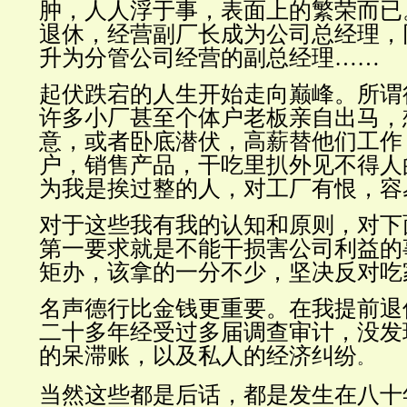
肿，人人浮于事，表面上的繁荣而已
退休，经营副厂长成为公司总经理，
升为分管公司经营的副总经理…
…
起伏跌宕的人生开始走向巅峰。所谓
许多小厂甚至个体户老板亲自出马，
意，或者卧底潜伏，高薪替他们工作
户，销售产品，干吃里扒外见不得人
为我是挨过整的人，对工厂有恨，容
对于这些我有我的认知和原则，对下
第一要求就是不能干损害公司利益的
矩办，该拿的一分不少，坚决反对吃
名声德行比金钱更重要。在我提前退
二十多年经受过多届调查审计，没发
的呆滞账，以及私人的经济纠纷
。
当然这些都是后话，都是发生在八十