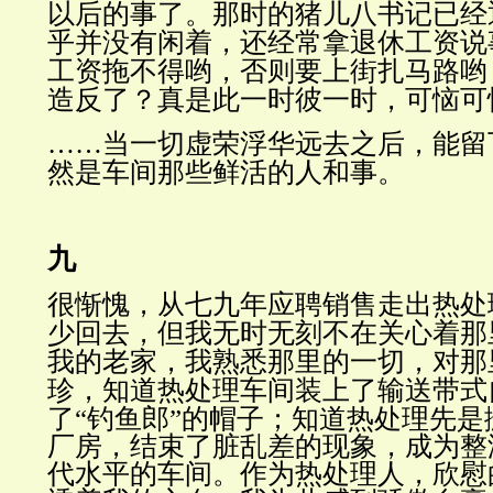
以后的事了。那时的猪儿八书记已经
乎并没有闲着，还经常拿退休工资说
工资拖不得哟，否则要上街扎马路哟
造反了？真是此一时彼一时，可恼可
……当一切虚荣浮华远去之后，能留
然是车间那些鲜活的人和事。
九
很惭愧，从七九年应聘销售走出热处
少回去，但我无时无刻不在关心着那
我的老家，我熟悉那里的一切，对那
珍，知道热处理车间装上了输送带式
了“钓鱼郎”的帽子；知道
热处理先是
厂房，结束了脏乱差的现象，成为整
代水平的车间。作为热处理人，欣慰