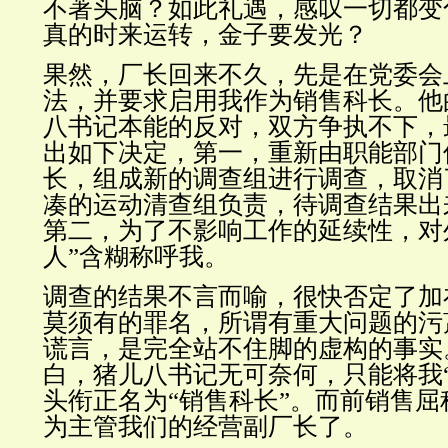
不著头脑？如此礼遇，感叹一切都变
真的时来运转，金子要发光？
果然，厂长回来不久，先是在党委会
法，并要求启用我作为销售科长。他
八书记本能的反对，双方争执不下，
出如下决定，第一，重新由职能部门
长，组成新的调查组进行调查，取消
凑的运动清查组负责，待调查结果出
第二，为了不影响工作的延续性，对
人”含糊称呼我。
调查的结果不言而喻，很快否定了加
莫须有的罪名，所谓有重大问题的污
谎言，是完全站不住脚的虚构的事实
白，猪儿八书记无可奈何，只能将我
头衔正名为“销售科长”。而前销售
为主管我们的经营副厂长了。