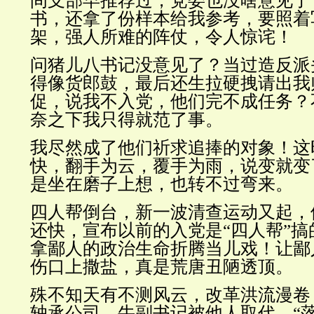
间支部早推荐过，党委也没啥意见了
书，还拿了份样本给我参考，要照着
架，强人所难的阵仗，令人惊诧！
问猪儿八书记没意见了？当过造反派
得像货郎鼓，最后还生拉硬拽请出我
促，说我不入党，他们完不成任务？
奈之下我只得就范了事。
我尽然成了他们祈求追捧的对象！这
快，翻手为云，覆手为雨，说变就变
是坐在磨子上想，也转不过弯来。
四人帮倒台，新一波清查运动又起，
还快，宣布以前的入党是“四人帮”
拿鄙人的政治生命折腾当儿戏！让鄙
伤口上撒盐，真是荒唐丑陋透顶。
殊不知天有不测风云，改革洪流漫卷
轴承公司，牛副书记被他人取代，“