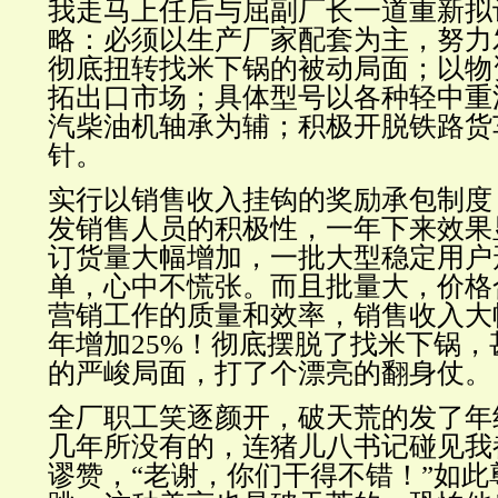
我走马上任后与屈副厂长一道重新拟
略：必须以生产厂家配套为主，努力
彻底扭转找米下锅的被动局面；以物
拓出口市场；具体型号以各种轻中重
汽柴油机轴承为辅；积极开脱铁路货
针。
实行以销售收入挂钩的奖励承包制度
发销售人员的积极性，一年下来效果
订货量大幅增加，一批大型稳定用户
单，心中不慌张。而且批量大，价格
营销工作的质量和效率，销售收入大
年增加
25%！彻底摆脱了找米下锅
的严峻局面，打了个漂亮的翻身仗。
全厂职工笑逐颜开，破天荒的发了年
几年所没有的，连猪儿八书记碰见我
谬赞，“老谢，你们干得不错！”如