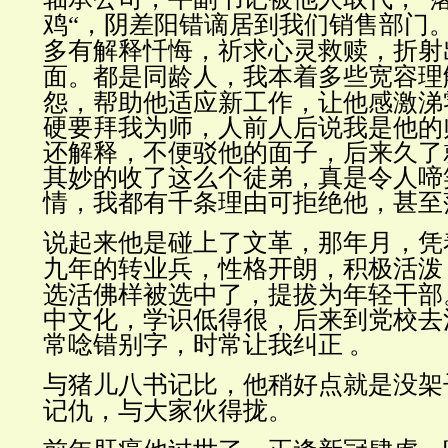
鸡“，阴差阳错谪居到我们销售部门
多有解释忏悔，祈求心灵救赎，折射
面。都是同龄人，我本着多些宽容理
怨，帮助他适应新工作，让他感激涕
硬要拜我为师，人前人后说我是他的
还解释，不便驳他的面子，后来久了
其妙的收了这么个徒弟，真是
令人啼
情，我都有千条理由可拒绝他，甚至
说起来他是碰上了文革，那年月，凭
九年的转业兵，性格开朗，积极活泼
选活佛样被选中了，提拔为
年轻干部
中文化，学识低得很，后来到党校去
常唸错别字，时常让我纠正 。
与猪儿八书记比，他稍好点就是没架
记仇，与大家伙得拢。