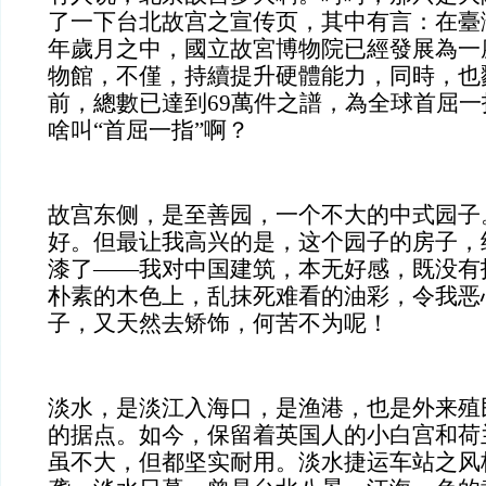
了一下台北故宫之宣传页，其中有言：在臺
年歲月之中，國立故宮博物院已經發展為一
物館，不僅，持續提升硬體能力，同時，也
前，總數已達到69萬件之譜，為全球首屈
啥叫“首屈一指”啊？
故宫东侧，是至善园，一个不大的中式园子
好。但最让我高兴的是，这个园子的房子，
漆了——我对中国建筑，本无好感，既没有
朴素的木色上，乱抹死难看的油彩，令我恶
子，又天然去矫饰，何苦不为呢！
淡水，是淡江入海口，是渔港，也是外来殖
的据点。如今，保留着英国人的小白宫和荷
虽不大，但都坚实耐用。淡水捷运车站之风