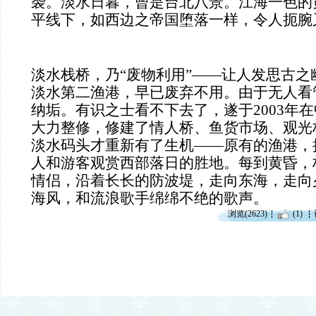
袭。淡水日暮，曾是台北八景。江海一色的
平线下，如西边之帝国堕落一样，令人扼腕
淡水栈桥，乃“废物利用”——让人发思古之
淡水第二渔港，早已废弃不用。由于无人看
纳垢。有识之士看不下去了，遂于2003年
大力整修，修建了情人桥、鱼货市场、观光
淡水码头才重新有了生机——原有的渔港，
人和游客观赏西部落日的胜地。每到黄昏，
情侣，沿着长长的防波堤，走向东海，走向
海风，和流浪歌手绵绵不绝的歌声。
浏览(2623)
(1)