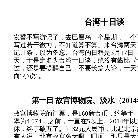
台湾十日谈
发誓不写游记了，去巴厘岛一个星期，一个
写过若干微博，不知道算不算。来台湾两天
记几条，以为备忘。台湾的日程是3月17日—
天，于是定名为台湾十日谈，绝没有攀比《
过，还是要提醒自己，不要长篇大论，一天5
而“小说”。
第一日 故宫博物院、淡水（
2014
故宫博物院的门票，是160新台币，约等于（2
率为
4.974
，之前，一直在
5
以上。
2014
年以
休，终于破五了。）32元人民币，比起北
有人说，北京故宫多大啊。呵呵，那只是大